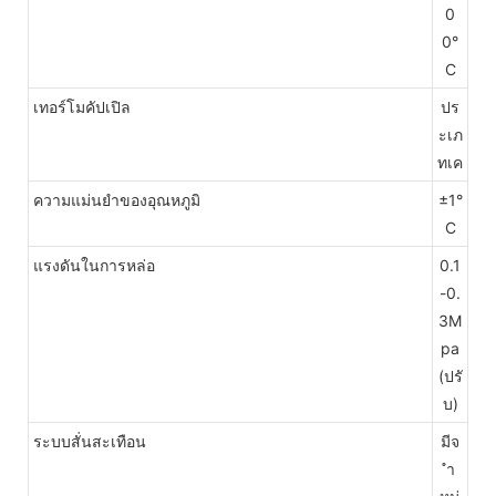
0
0°
C
เทอร์โมคัปเปิล
ปร
ะเภ
ทเค
ความแม่นยำของอุณหภูมิ
±1°
C
แรงดันในการหล่อ
0.1
-0.
3M
pa
(ปรั
บ)
ระบบสั่นสะเทือน
มีจ
ำ