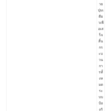
วย
ปุ่มเ
ดีย
วเพื่
อเส
ร็จ
สิ้น
กร
ะบ
วน
กา
รทั้
งห
มด
ระ
บบ
ป้อ
งกั