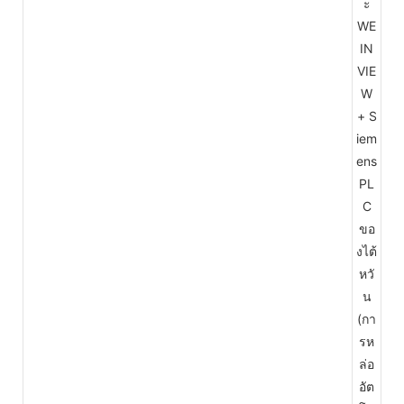
ะ
WE
IN
VIE
W
+ S
iem
ens
PL
C
ขอ
งไต้
หวั
น
(กา
รห
ล่อ
อัต