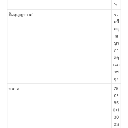
ำ
ปั๊มสุญญากาศ
รว
มปั๊
มสุ
ญ
ญา
กา
ศคุ
ณภ
าพ
สูง
ขนาด
75
0*
85
0*1
30
0ม