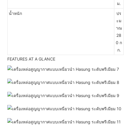
ม.
น้ำหนัก
ปร
ะม
าณ
28
0 ก
ก.
FEATURES AT A GLANCE