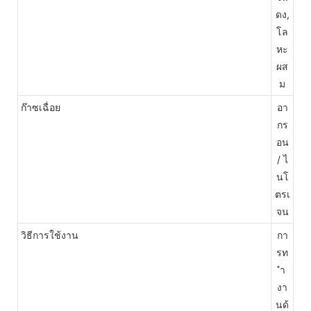
ดง,
โล
หะ
ผส
ม
ก๊าซเฉื่อย
อา
กร
อน
/ ไ
นโ
ตรเ
จน
วิธีการใช้งาน
กา
รท
ำ
งา
นด้