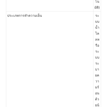
โน
มัติ)
ประเภทการทำความเย็น
ระ
บบ
น้ำ
ไห
ลห
รือ
ระ
บบ
ระ
บา
ยค
วา
มร้
อน
ด้ว
ยน้