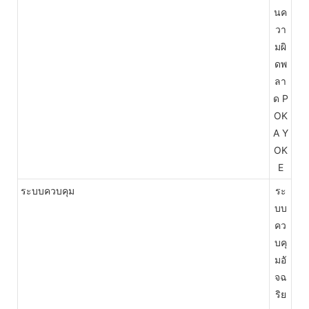
นค
วา
มผิ
ดพ
ลา
ด P
OK
A Y
OK
E
ระบบควบคุม
ระ
บบ
คว
บคุ
มอั
จฉ
ริย