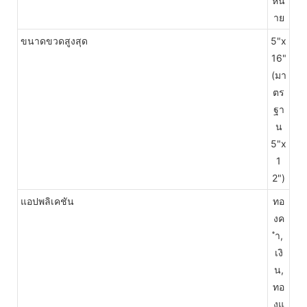
หน่
าย
ขนาดขวดสูงสุด
5"x
16"
(มา
ตร
ฐา
น
5"x
1
2")
แอปพลิเคชัน
ทอ
งค
ำ,
เงิ
น,
ทอ
งแ