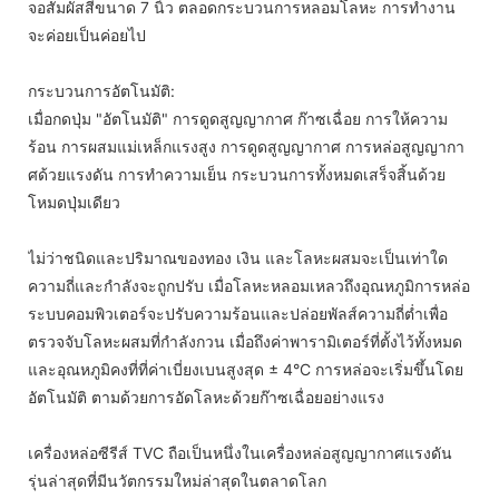
จอสัมผัสสีขนาด 7 นิ้ว ตลอดกระบวนการหลอมโลหะ การทำงาน
จะค่อยเป็นค่อยไป
กระบวนการอัตโนมัติ:
เมื่อกดปุ่ม "อัตโนมัติ" การดูดสูญญากาศ ก๊าซเฉื่อย การให้ความ
ร้อน การผสมแม่เหล็กแรงสูง การดูดสูญญากาศ การหล่อสูญญากา
ศด้วยแรงดัน การทำความเย็น กระบวนการทั้งหมดเสร็จสิ้นด้วย
โหมดปุ่มเดียว
ไม่ว่าชนิดและปริมาณของทอง เงิน และโลหะผสมจะเป็นเท่าใด
ความถี่และกำลังจะถูกปรับ เมื่อโลหะหลอมเหลวถึงอุณหภูมิการหล่อ
ระบบคอมพิวเตอร์จะปรับความร้อนและปล่อยพัลส์ความถี่ต่ำเพื่อ
ตรวจจับโลหะผสมที่กำลังกวน เมื่อถึงค่าพารามิเตอร์ที่ตั้งไว้ทั้งหมด
และอุณหภูมิคงที่ที่ค่าเบี่ยงเบนสูงสุด ± 4°C การหล่อจะเริ่มขึ้นโดย
อัตโนมัติ ตามด้วยการอัดโลหะด้วยก๊าซเฉื่อยอย่างแรง
เครื่องหล่อซีรีส์ TVC ถือเป็นหนึ่งในเครื่องหล่อสูญญากาศแรงดัน
รุ่นล่าสุดที่มีนวัตกรรมใหม่ล่าสุดในตลาดโลก