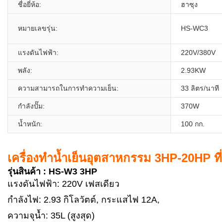
ชื่อยี่ห้อ:
ฮาซุง
หมายเลขรุ่น:
HS-WC3
แรงดันไฟฟ้า:
220V/380V
พลัง:
2.93KW
ความสามารถในการทำความเย็น:
33 ลิตร/นาที
กำลังปั๊ม:
370W
น้ำหนัก:
100 กก.
เครื่องทำน้ำเย็นอุตสาหกรรม 3HP-20HP ที่
รุ่นสินค้า :
HS-W3 3HP
แรงดันไฟฟ้า: 220V เฟสเดียว
กำลังไฟ: 2.93 กิโลวัตต์, กระแสไฟ 12A,
ความจุน้ำ: 35L (สูงสุด)