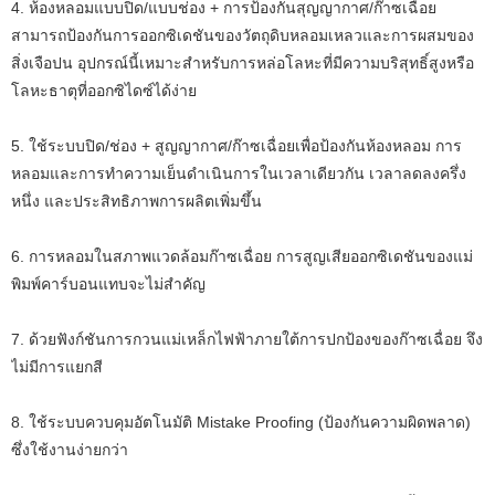
4. ห้องหลอมแบบปิด/แบบช่อง + การป้องกันสุญญากาศ/ก๊าซเฉื่อย
สามารถป้องกันการออกซิเดชันของวัตถุดิบหลอมเหลวและการผสมของ
สิ่งเจือปน อุปกรณ์นี้เหมาะสำหรับการหล่อโลหะที่มีความบริสุทธิ์สูงหรือ
โลหะธาตุที่ออกซิไดซ์ได้ง่าย
5. ใช้ระบบปิด/ช่อง + สูญญากาศ/ก๊าซเฉื่อยเพื่อป้องกันห้องหลอม การ
หลอมและการทำความเย็นดำเนินการในเวลาเดียวกัน เวลาลดลงครึ่ง
หนึ่ง และประสิทธิภาพการผลิตเพิ่มขึ้น
6. การหลอมในสภาพแวดล้อมก๊าซเฉื่อย การสูญเสียออกซิเดชันของแม่
พิมพ์คาร์บอนแทบจะไม่สำคัญ
7. ด้วยฟังก์ชันการกวนแม่เหล็กไฟฟ้าภายใต้การปกป้องของก๊าซเฉื่อย จึง
ไม่มีการแยกสี
8. ใช้ระบบควบคุมอัตโนมัติ Mistake Proofing (ป้องกันความผิดพลาด)
ซึ่งใช้งานง่ายกว่า