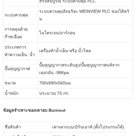
สร็จสมบูรณ์ ระบบควบคุม PLC
ระบบควบคุมอัจฉริยะ WEINVIEW PLC ของไต้หวั
ระบบควบคุม
น
การคลุมด้วย
ไนโตรเจน/อาร์กอน
ก๊าซเฉื่อย
ประเภทการ
เครื่องทำน้ำเย็น หรือ น้ำไหล
ทำความเย็น: น้ำ
ปั๊มสุญญากาศระดับสูง/ปั๊มสุญญากาศแท้จาก
ปั๊มสุญญากาศ
เยอรมัน -98Kpa
ขนาด
700x680x560มม.
น้ำหนัก
ประมาณ 75 กก.
ข้อมูลจำเพาะของเตาอบ Burnout
ชื่อสินค้า
เตาเผาแบบเบิร์นเอาท์ (ตั้งโปรแกรมได้)