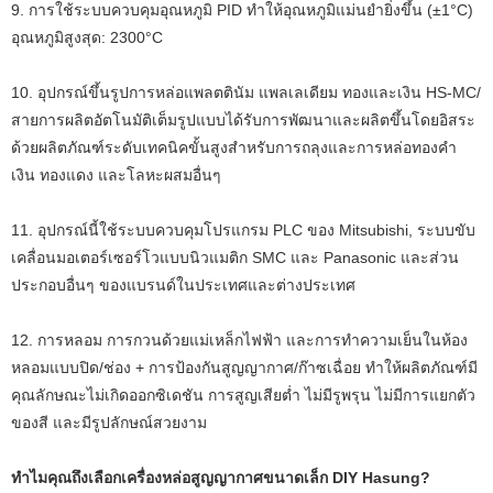
9. การใช้ระบบควบคุมอุณหภูมิ PID ทำให้อุณหภูมิแม่นยำยิ่งขึ้น (±1°C)
อุณหภูมิสูงสุด: 2300°C
10. อุปกรณ์ขึ้นรูปการหล่อแพลตตินัม แพลเลเดียม ทองและเงิน HS-MC/
สายการผลิตอัตโนมัติเต็มรูปแบบได้รับการพัฒนาและผลิตขึ้นโดยอิสระ
ด้วยผลิตภัณฑ์ระดับเทคนิคขั้นสูงสำหรับการถลุงและการหล่อทองคำ
เงิน ทองแดง และโลหะผสมอื่นๆ
11. อุปกรณ์นี้ใช้ระบบควบคุมโปรแกรม PLC ของ Mitsubishi, ระบบขับ
เคลื่อนมอเตอร์เซอร์โวแบบนิวแมติก SMC และ Panasonic และส่วน
ประกอบอื่นๆ ของแบรนด์ในประเทศและต่างประเทศ
12. การหลอม การกวนด้วยแม่เหล็กไฟฟ้า และการทำความเย็นในห้อง
หลอมแบบปิด/ช่อง + การป้องกันสูญญากาศ/ก๊าซเฉื่อย ทำให้ผลิตภัณฑ์มี
คุณลักษณะไม่เกิดออกซิเดชัน การสูญเสียต่ำ ไม่มีรูพรุน ไม่มีการแยกตัว
ของสี และมีรูปลักษณ์สวยงาม
ทำไมคุณถึงเลือกเครื่องหล่อสูญญากาศขนาดเล็ก DIY Hasung?