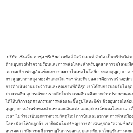
 บริษัท เซินเจิ้น ฮาซุง พรีเชียส เมทัลส์ อีควิปเมนท์ จำกัด เป็นบริษัทวิศวกรรมเครื่องกล ตั้งอยู่ทางตอนใต้ของจีน ในเมืองเซินเจิ้น เมืองที่สวยงามและมีการเติบโตทางเศรษฐกิจที่รวดเร็วที่สุด บริษัทเป็นผู้นำด้านเทคโนโลยี
ด้านอุปกรณ์ทำความร้อนและการหล่อโลหะสำหรับอุตสาหกรรมโลหะมีค่
 ความเชี่ยวชาญอันแข็งแกร่งของเราในเทคโนโลยีการหล่อสูญญากาศ ช่วยให้เราสามารถให้บริการลูกค้าในอุตสาหกรรมต่างๆ ได้อย่างครอบคลุม ไม่ว่าจะเป็นการหล่อเหล็กกล้าผสมสูง โลหะผสมแพลทินัม-โรเดียมที่ต้อง
การสูญญากาศสูง ทองคำและเงิน ฯลฯ พันธกิจของเราคือการสร้างอุปกรณ์ท
การดำเนินงานประจำวันและคุณภาพที่ดีที่สุด เราได้รับการยอมรับในอุ
ประเทศจีน อุปกรณ์ของเราผลิตในประเทศจีน ผลิตจากส่วนประกอบคุณภาพส
ได้ให้บริการอุตสาหกรรมการหล่อและขึ้นรูปโลหะมีค่า ด้วยอุปกรณ์หล่อ
สุญญากาศสำหรับทองคำแท่งและเงินแท่ง และอุปกรณ์พ่นผงโลหะ และอื่นๆ
เวลา ไม่ว่าจะเป็นอุตสาหกรรมวัสดุใหม่ การบินและอวกาศ การทำเหมือ
โลหะมีค่าให้กับลูกค้า เรายึดมั่นในปรัชญาการดำเนินธุรกิจ "ความซื่อสั
อนาคต เรามีความเชี่ยวชาญในการออกแบบและพัฒนาโซลูชันการตกแต่งตาม