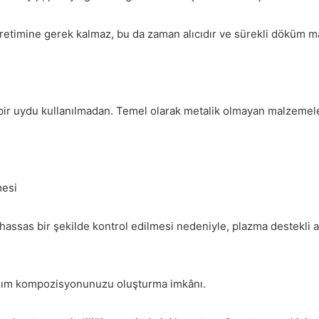
timine gerek kalmaz, bu da zaman alıcıdır ve sürekli döküm maki
r uydu kullanılmadan. Temel olarak metalik olmayan malzemeler içi
mesi
e hassas bir şekilde kontrol edilmesi nedeniyle, plazma destekli 
alaşım kompozisyonunuzu oluşturma imkânı.