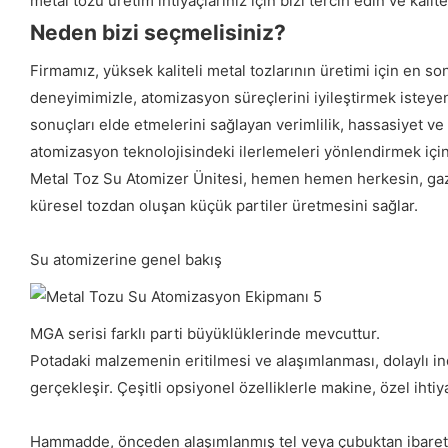
metal tozu üretim ihtiyaçlarınız için bizi tercih edin ve kal
Neden bizi seçmelisiniz?
Firmamız, yüksek kaliteli metal tozlarının üretimi için en s
deneyimimizle, atomizasyon süreçlerini iyileştirmek isteyen ü
sonuçları elde etmelerini sağlayan verimlilik, hassasiyet ve
atomizasyon teknolojisindeki ilerlemeleri yönlendirmek için 
Metal Toz Su Atomizer Ünitesi, hemen hemen herkesin, gaz at
küresel tozdan oluşan küçük partiler üretmesini sağlar.
Su atomizerine genel bakış
MGA serisi farklı parti büyüklüklerinde mevcuttur.
Potadaki malzemenin eritilmesi ve alaşımlanması, dolaylı in
gerçekleşir. Çeşitli opsiyonel özelliklerle makine, özel ihtiya
Hammadde, önceden alaşımlanmış tel veya çubuktan ibaret olm