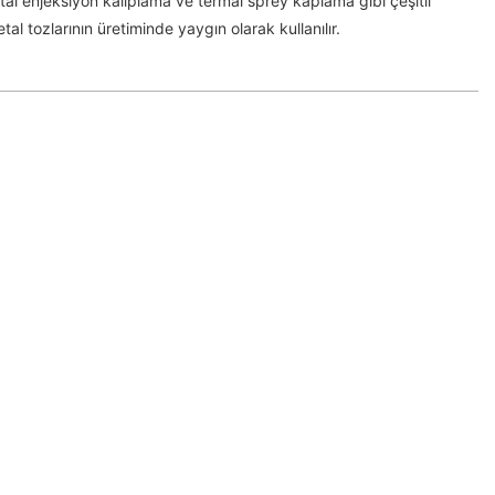
tal enjeksiyon kalıplama ve termal sprey kaplama gibi çeşitli
al tozlarının üretiminde yaygın olarak kullanılır.