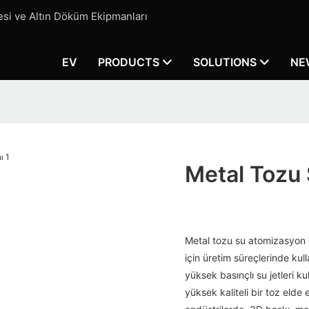
si ve Altın Döküm Ekipmanları
EV
PRODUCTS
SOLUTIONS
NE
Metal Tozu
Metal tozu su atomizasyon e
için üretim süreçlerinde kull
yüksek basınçlı su jetleri 
yüksek kaliteli bir toz elde