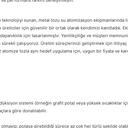
ite ve performans farkını deneyimleyin.
on teknolojiyi sunan, metal tozu su atomizasyon ekipmanlarında li
reticiler için güvenilir bir ortak olarak kendimizi kanıtladık. E
 dayanıklılık için tasarlanmıştır. Yenilikçiliğe ve müşteri memnun
sürekli çalışıyoruz. Üretim süreçlerinizi geliştirmek için ihtiy
omize tozla aynı hedef uygulama için, uygun bir fiyata ve karma
düksiyon sistemi (örneğin grafit pota) veya yüksek sıcaklıklar iç
çlara göre donatılabilir.
ayıp, potaya girebildiği sürece az çok her türlü şekilde olabil