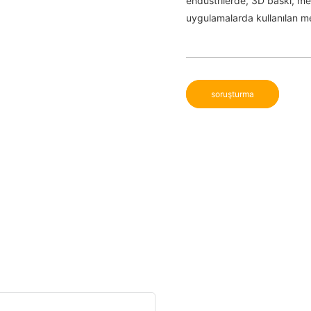
endüstrilerde, 3D baskı, me
uygulamalarda kullanılan met
soruşturma