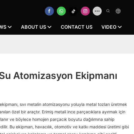
WS
ABOUT US
CONTACT US
VIDEO
 Su Atomizasyon Ekipmanı
kipmanı, sıvı metalin atomizasyonu yoluyla metal tozları üretmek
anılan özel bir araçtır. Erimiş metali ince parçacıklara ayırmak için
kullanır ve böylece homojen parçacık boyutu dağılımına sahip
 edilir. Bu ekipman, havacılık, otomotiv ve katkı maddesi üretimi gibi