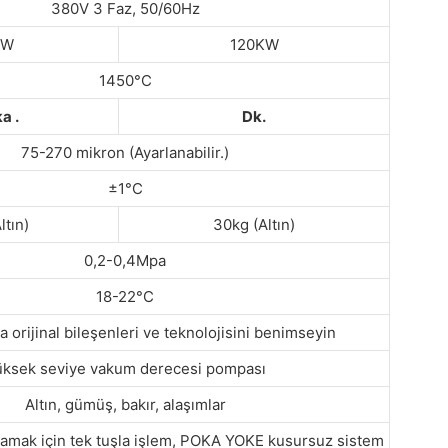
380V 3 Faz, 50/60Hz
KW
120KW
1450°C
ka
.
Dk.
75-270 mikron (Ayarlanabilir.)
±1°C
ltın)
30kg (Altın)
0,2-0,4Mpa
18-22°C
a orijinal bileşenleri ve teknolojisini benimseyin
üksek seviye vakum derecesi pompası
Altın, gümüş, bakır, alaşımlar
amak için tek tuşla işlem, POKA YOKE kusursuz sistem