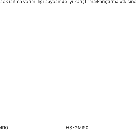
sek ısıtma verimliliği sayesinde iyi karıştırma/karıştırma etkis
I10
HS-GMI50