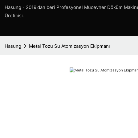
Hasung - 2019'dan beri Profesyonel Mücevher Döküm Makine
Üreticisi.
Hasung
Metal Tozu Su Atomizasyon Ekipmanı