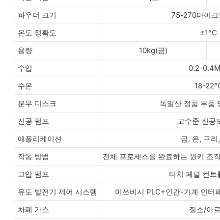
파우더 크기
75-270마이크
온도 정확도
±1°C
용량
10kg(금)
수압
0.2-0.4
수온
18-22°
분무 디스크
독일산 정품 부품 
진공 펌프
고수준 진공
애플리케이션
금, 은, 구리
작동 방법
전체 프로세스를 완료하는 원키 조작, 
고압 펌프
터치 페널 컨트
유도 발전기 제어 시스템
미쓰비시 PLC+인간-기계 인터
차폐 가스
질소/아