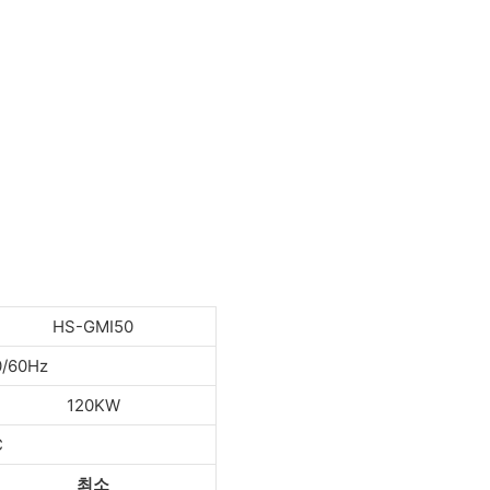
HS-GMI50
0/60Hz
120KW
C
최소