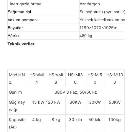
İnert gazla örtme
Azot/argon
Soğutma tipi
Su soğutucu (ayrı satılır)
Vakum pompası
Yüksek kaliteli vakum pomp
1180x1070x1925m
Boyutlar
Ağırlık
480 kg
Teknik veriler:
Model N
HS-VMI
HS-VMI
HS-MI3
HS-MI5
HS-MI10
o.
4
8
0
0
0
Gerilim
380V 3 Faz, 50/60Hz
Güç Kay
15 kW / 20 kW
30KW
30KW
50KW
nağı
Kapasite
4 kg
8 kg
30 kilo
50 kilo
100kg
(Au)