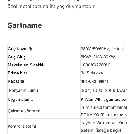
özel metal tozuna ihtiyaç duymaktadır.
Şartname
Güç Kaynağı
380V /50/60Hz, üç fazlı
Güç Girişi
8KW/15KW/30KW
Maksimum Sıcaklık
1600°C/2200°C
Erime hızı
3-15 dakika
Kapasite
4kg-8kg (altın)
Parçacık kumu
80#, 100#, 200# (Ayarlanab
Uygun olanlar
K-Altın, Altın, gümüş, bakır,
Tüm süreci tamamlamak için
Çalışma yöntemi
POKA YOKE kusursuz sist
Tayvan Weinview+ Siemens P
Kontrol sistemi
sistemi (isteğe bağlı)