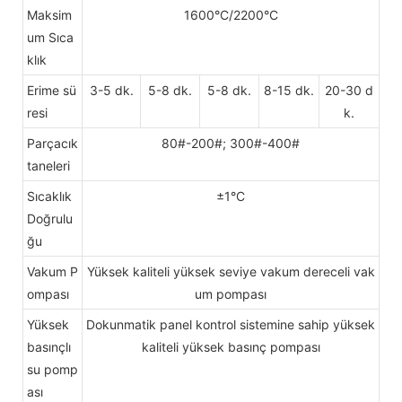
Maksim
1600°C/2200°C
um Sıca
klık
Erime sü
3-5 dk.
5-8 dk.
5-8 dk.
8-15 dk.
20-30 d
resi
k.
Parçacık
80#-200#; 300#-400#
taneleri
Sıcaklık
±1°C
Doğrulu
ğu
Vakum P
Yüksek kaliteli yüksek seviye vakum dereceli vak
ompası
um pompası
Yüksek
Dokunmatik panel kontrol sistemine sahip yüksek
basınçlı
kaliteli yüksek basınç pompası
su pomp
ası