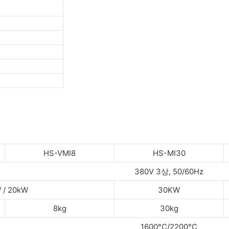
HS-VMI8
HS-MI30
380V 3상, 50/60Hz
 / 20kW
30KW
8kg
30kg
1600°C/2200°C