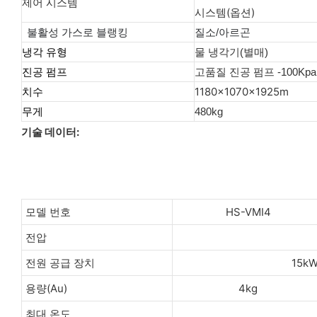
제어 시스템
시스템(옵션)
불활성 가스로 블랭킹
질소/아르곤
냉각 유형
물 냉각기(별매)
진공 펌프
고품질 진공 펌프 -100Kpa
1180x1070x1925m
치수
무게
480kg
기술 데이터:
모델 번호
HS-VMI4
전압
전원 공급 장치
15kW
용량(Au)
4kg
최대 온도