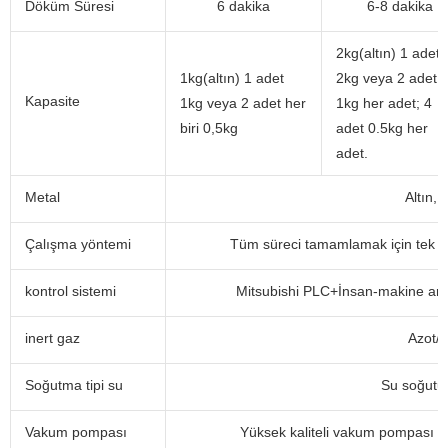
Döküm Süresi
6 dakika
6-8 dakika
2kg(altın) 1 adet
1kg(altın) 1 adet
2kg veya 2 adet
Kapasite
1kg veya 2 adet her
1kg her adet; 4
biri 0,5kg
adet 0.5kg her
adet.
Metal
Altın,
Çalışma yöntemi
Tüm süreci tamamlamak için tek t
kontrol sistemi
Mitsubishi PLC+İnsan-makine arayü
inert gaz
Azot/a
Soğutma tipi su
Su soğutu
Vakum pompası
Yüksek kaliteli vakum pompası /