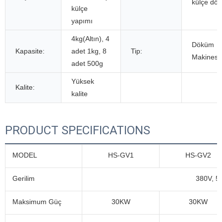
külçe dö
külçe
yapımı
4kg(Altın), 4
Döküm
Kapasite:
adet 1kg, 8
Tip:
Makinesi
adet 500g
Yüksek
Kalite:
kalite
PRODUCT SPECIFICATIONS
MODEL
HS-GV1
HS-GV2
Gerilim
380V, 50
Maksimum Güç
30KW
30KW