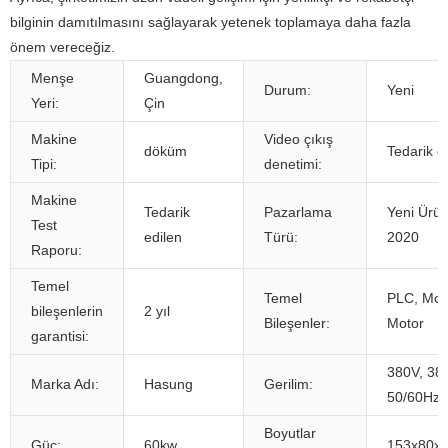
bilginin damıtılmasını sağlayarak yetenek toplamaya daha fazla
önem vereceğiz.
Menşe
Guangdong,
Durum:
Yeni
Yeri:
Çin
Makine
Video çıkış
döküm
Tedarik e
Tipi:
denetimi:
Makine
Tedarik
Pazarlama
Yeni Ürü
Test
edilen
Türü:
2020
Raporu:
Temel
Temel
PLC, Mot
bileşenlerin
2 yıl
Bileşenler:
Motor
garantisi:
380V, 38
Marka Adı:
Hasung
Gerilim:
50/60Hz,
Boyutlar
Güç:
60kw
153x80x