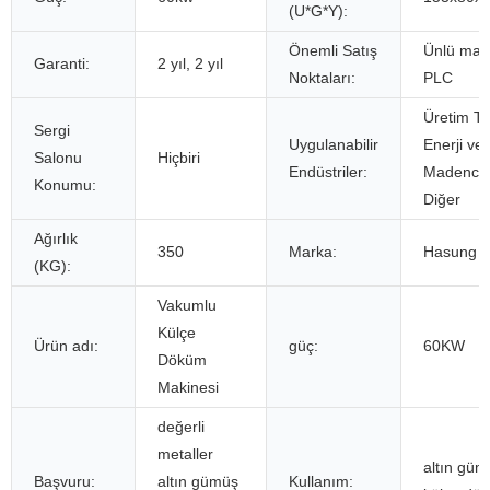
(U*G*Y):
Önemli Satış
Ünlü mar
Garanti:
2 yıl, 2 yıl
Noktaları:
PLC
Üretim Tes
Sergi
Uygulanabilir
Enerji ve
Salonu
Hiçbiri
Endüstriler:
Madencili
Konumu:
Diğer
Ağırlık
350
Marka:
Hasung
(KG):
Vakumlu
Külçe
Ürün adı:
güç:
60KW
Döküm
Makinesi
değerli
metaller
altın güm
Başvuru:
altın gümüş
Kullanım: