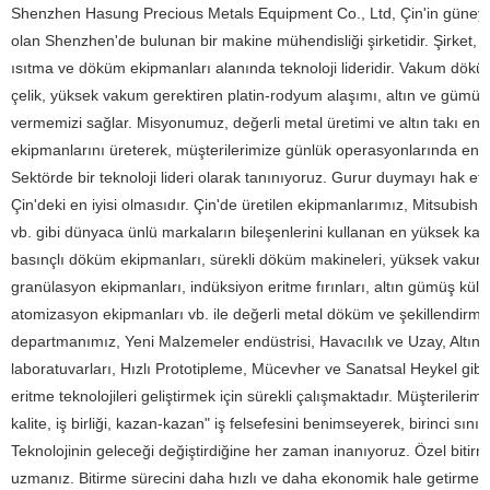
Shenzhen Hasung Precious Metals Equipment Co., Ltd, Çin'in güneyin
olan Shenzhen'de bulunan bir makine mühendisliği şirketidir. Şirket, d
ısıtma ve döküm ekipmanları alanında teknoloji lideridir. Vakum döküm
çelik, yüksek vakum gerektiren platin-rodyum alaşımı, altın ve gümü
vermemizi sağlar. Misyonumuz, değerli metal üretimi ve altın takı endü
ekipmanlarını üreterek, müşterilerimize günlük operasyonlarında en yük
Sektörde bir teknoloji lideri olarak tanınıyoruz. Gurur duymayı hak e
Çin'deki en iyisi olmasıdır. Çin'de üretilen ekipmanlarımız, Mitsubi
vb. gibi dünyaca ünlü markaların bileşenlerini kullanan en yüksek kali
basınçlı döküm ekipmanları, sürekli döküm makineleri, yüksek vakum
granülasyon ekipmanları, indüksiyon eritme fırınları, altın gümüş kü
atomizasyon ekipmanları vb. ile değerli metal döküm ve şekillendirm
departmanımız, Yeni Malzemeler endüstrisi, Havacılık ve Uzay, Altın 
laboratuvarları, Hızlı Prototipleme, Mücevher ve Sanatsal Heykel gi
eritme teknolojileri geliştirmek için sürekli çalışmaktadır. Müşterileri
kalite, iş birliği, kazan-kazan" iş felsefesini benimseyerek, birinci sı
Teknolojinin geleceği değiştirdiğine her zaman inanıyoruz. Özel biti
uzmanız. Bitirme sürecini daha hızlı ve daha ekonomik hale getirmek iç