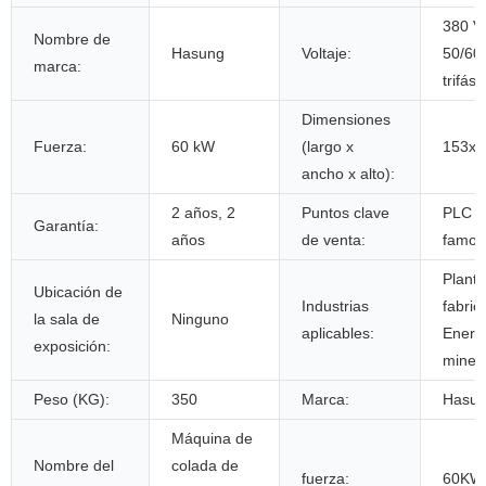
380 V,
Nombre de
Hasung
Voltaje:
50/60
marca:
trifási
Dimensiones
Fuerza:
60 kW
(largo x
153x
ancho x alto):
2 años, 2
Puntos clave
PLC d
Garantía:
años
de venta:
famos
Planta
Ubicación de
Industrias
fabric
la sala de
Ninguno
aplicables:
Energ
exposición:
minerí
Peso (KG):
350
Marca:
Hasu
Máquina de
Nombre del
colada de
fuerza:
60KW