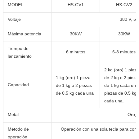
MODEL
HS-GV1
HS-GV2
Voltaje
380 V, 50/
Máxima potencia
30KW
30KW
Tiempo de
6 minutos
6-8 minutos
lanzamiento
2 kg (oro) 1 pieza
1 kg (oro) 1 pieza
de 2 kg o 2 pieza
Capacidad
de 1 kg o 2 piezas
de 1 kg cada una
de 0,5 kg cada una
piezas de 0,5 kg
cada una.
Metal
Oro, 
Método de
Operación con una sola tecla para comp
operación