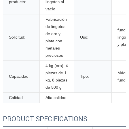
producto:
lingotes al
vacío
Fabricación
de lingotes
fundic
de oro y
Solicitud:
Uso:
lingot
plata con
y plat
metales
preciosos
4 kg (oro), 4
piezas de 1
Máqui
Capacidad:
Tipo:
kg, 8 piezas
fundic
de 500 g
Calidad:
Alta calidad
PRODUCT SPECIFICATIONS