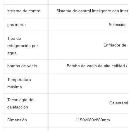
sistema de control
Sistema de control inteligente con inte
gas inerte
Selección d
Tipo de
Enfriador de a
refrigeración por
agua
bomba de vacío
Bomba de vacío de alta calidad / 
Temperatura
máxima
Tecnología de
Calentamien
calefacción
Dimensión
1150x680x880mm