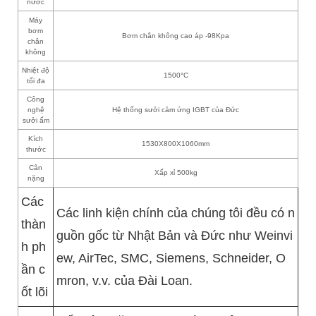
nước
Máy
bơm
Bơm chân không cao áp -98Kpa
chân
không
Nhiệt độ
1500°C
tối đa
Công
nghệ
Hệ thống sưởi cảm ứng IGBT của Đức
sưởi ấm
Kích
1530X800X1060mm
thước
Cân
Xấp xỉ 500kg
nặng
Các
Các linh kiện chính của chúng tôi đều có n
thàn
guồn gốc từ Nhật Bản và Đức như Weinvi
h ph
ew, AirTec, SMC, Siemens, Schneider, O
ần c
mron, v.v. của Đài Loan.
ốt lõi