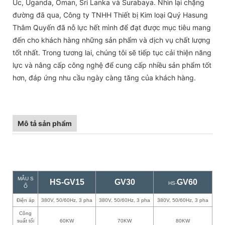
Úc, Uganda, Oman, Sri Lanka và Surabaya. Nhìn lại chặng
đường đã qua, Công ty TNHH Thiết bị Kim loại Quý Hasung
Thâm Quyến đã nỗ lực hết mình để đạt được mục tiêu mang
đến cho khách hàng những sản phẩm và dịch vụ chất lượng
tốt nhất. Trong tương lai, chúng tôi sẽ tiếp tục cải thiện năng
lực và nâng cấp công nghệ để cung cấp nhiều sản phẩm tốt
hơn, đáp ứng nhu cầu ngày càng tăng của khách hàng.
Mô tả sản phẩm
MẪU S
HS-GV15
GV30
GV60
HS-
Ố
Điện áp
380V, 50/60Hz, 3 pha
380V, 50/60Hz, 3 pha
380V, 50/60Hz, 3 pha
Công
suất tối
60KW
70KW
80KW