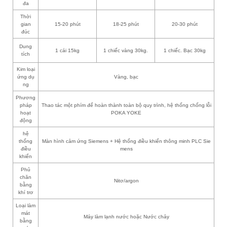
đa
Thời
gian
15-20 phút
18-25 phút
20-30 phút
đúc
Dung
1 cái 15kg
1 chiếc vàng 30kg.
1 chiếc. Bạc 30kg
tích
Kim loại
ứng dụ
Vàng, bạc
ng
Phương
pháp
Thao tác một phím để hoàn thành toàn bộ quy trình, hệ thống chống lỗi
hoạt
POKA YOKE
động
hệ
thống
Màn hình cảm ứng Siemens + Hệ thống điều khiển thông minh PLC Sie
điều
mens
khiển
Phủ
chăn
Nitơ/argon
bằng
khí trơ
Loại làm
mát
Máy làm lạnh nước hoặc Nước chảy
bằng