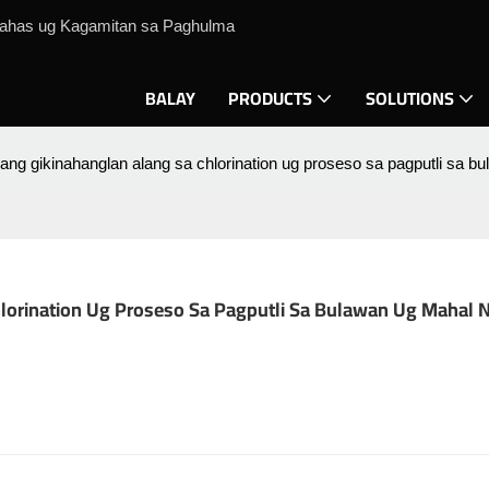
lahas ug Kagamitan sa Paghulma
BALAY
PRODUCTS
SOLUTIONS
ng gikinahanglan alang sa chlorination ug proseso sa pagputli sa 
lorination Ug Proseso Sa Pagputli Sa Bulawan Ug Mahal 