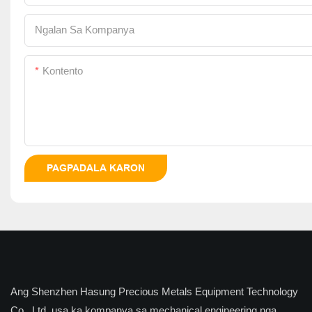
Ngalan Sa Kompanya
Kontento
PAGPADALA KARON
Ang Shenzhen Hasung Precious Metals Equipment Technology
Co., Ltd. usa ka kompanya sa mechanical engineering nga