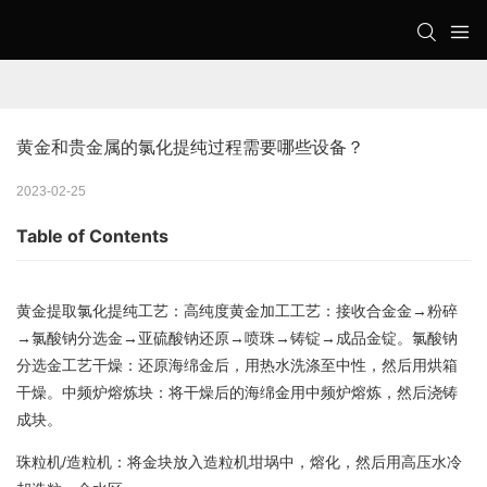
黄金和贵金属的氯化提纯过程需要哪些设备？
2023-02-25
Table of Contents
黄金提取氯化提纯工艺：高纯度黄金加工工艺：接收合金金→粉碎
→氯酸钠分选金→亚硫酸钠还原→喷珠→铸锭→成品金锭。氯酸钠
分选金工艺干燥：还原海绵金后，用热水洗涤至中性，然后用烘箱
干燥。中频炉熔炼块：将干燥后的海绵金用中频炉熔炼，然后浇铸
成块。
珠粒机/
造粒机
：将金块放入造粒机坩埚中，熔化，然后用高压水冷