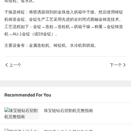
却造粒。金水区。
干燥及铸锭：将喷洒器得到的金珠放入烘箱中干燥。然后使用铸锭
机铸造金锭。金锭生产工艺采用先进的全封闭式熔融金铸造技术。
工艺流程如下：
金锭
→造粒→造粒机→烘箱干燥→称重→
金锭铸造
机
→AU-1金锭（或59金锭）。
主要设备有：金属造粒机、铸锭机、水冷机和烘箱。
上一个
下一个
Recommended For You
珠宝链钻石切割机完整指南