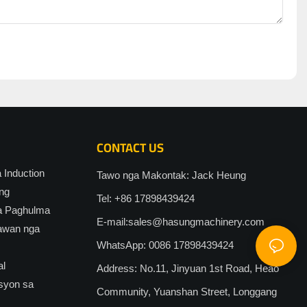
CONTACT US
Induction
Tawo nga Makontak: Jack Heung
ng
Tel: +86 17898439424
a Paghulma
E-mail:
sales@hasungmachinery.com
awan nga
WhatsApp: 0086 17898439424
al
Address: No.11, Jinyuan 1st Road, Heao
syon sa
Community, Yuanshan Street, Longgang