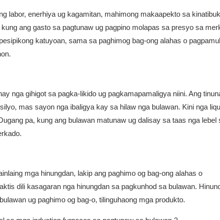
ng labor, enerhiya ug kagamitan, mahimong makaapekto sa kinatibuk-
n kung ang gasto sa pagtunaw ug pagpino molapas sa presyo sa mer
spesipikong katuyoan, sama sa paghimog bag-ong alahas o pagpam
non.
 nga gihigot sa pagka-likido ug pagkamapamaligya niini. Ang tinu
yo, mas sayon ​​nga ibaligya kay sa hilaw nga bulawan. Kini nga liqu
Dugang pa, kung ang bulawan matunaw ug dalisay sa taas nga lebel 
erkado.
inlaing mga hinungdan, lakip ang paghimo og bag-ong alahas o
aktis dili kasagaran nga hinungdan sa pagkunhod sa bulawan. Hinuno
a bulawan ug paghimo og bag-o, tilinguhaong mga produkto.