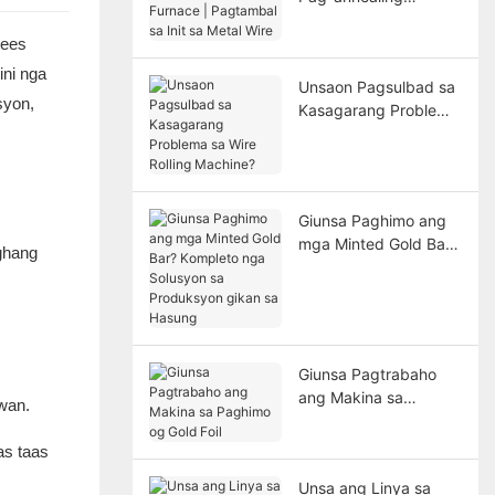
Furnace | Pagtambal
sa Init sa Metal Wire
rees
ini nga
Unsaon Pagsulbad sa
syon,
Kasagarang Problema
sa Wire Rolling
Machine?
Giunsa Paghimo ang
mga Minted Gold Bar?
ghang
Kompleto nga
Solusyon sa
Produksyon gikan sa
Hasung
Giunsa Pagtrabaho
ang Makina sa
wan.
Paghimo og Gold Foil
as taas
Unsa ang Linya sa