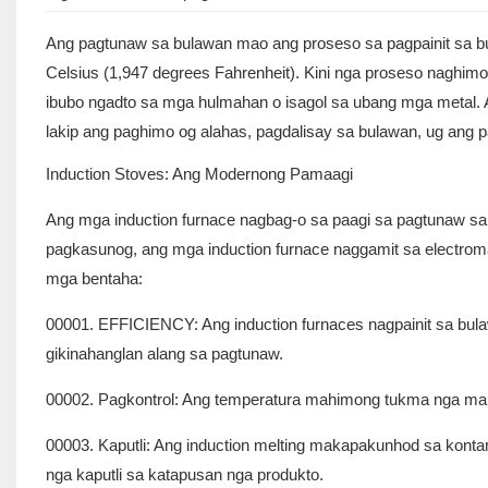
Ang pagtunaw sa bulawan mao ang proseso sa pagpainit sa bu
Celsius (1,947 degrees Fahrenheit). Kini nga proseso naghimo 
ibubo ngadto sa mga hulmahan o isagol sa ubang mga metal. 
lakip ang paghimo og alahas, pagdalisay sa bulawan, ug ang
Induction Stoves: Ang Modernong Pamaagi
Ang mga induction furnace nagbag-o sa paagi sa pagtunaw sa 
pagkasunog, ang mga induction furnace naggamit sa electroma
mga bentaha:
00001. EFFICIENCY: Ang induction furnaces nagpainit sa bul
gikinahanglan alang sa pagtunaw.
00002. Pagkontrol: Ang temperatura mahimong tukma nga mak
00003. Kaputli: Ang induction melting makapakunhod sa kont
nga kaputli sa katapusan nga produkto.