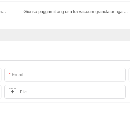
Giunsa paghimo sa rolling mill nga bulawan ang taas nga kalidad nga mga strips alang sa paghimo og alahas? mga tiggama
Giunsa paggamit ang usa ka vacuum granulator nga adunay usa ka bulawan nga vacuum casting machine aron makahimo og taas nga kalidad nga mga partikulo sa bulawan ug pilak
Email
File