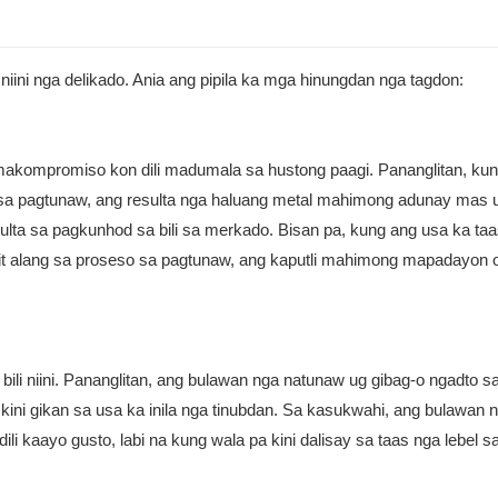
ni nga delikado. Ania ang pipila ka mga hinungdan nga tagdon:
makompromiso kon dili madumala sa hustong paagi. Pananglitan, ku
sa pagtunaw, ang resulta nga haluang metal mahimong adunay mas 
lta sa pagkunhod sa bili sa merkado. Bisan pa, kung ang usa ka ta
mit alang sa proseso sa pagtunaw, ang kaputli mahimong mapadayon 
li niini. Pananglitan, ang bulawan nga natunaw ug gibag-o ngadto s
 kini gikan sa usa ka inila nga tinubdan. Sa kasukwahi, ang bulawan 
 kaayo gusto, labi na kung wala pa kini dalisay sa taas nga lebel sa 