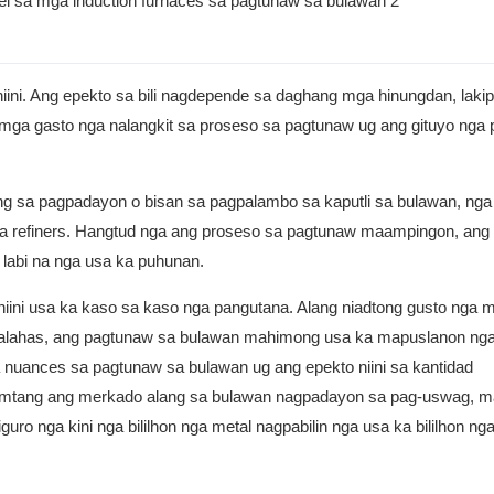
ini. Ang epekto sa bili nagdepende sa daghang mga hinungdan, laki
ga gasto nga nalangkit sa proseso sa pagtunaw ug ang gituyo nga 
 sa pagpadayon o bisan sa pagpalambo sa kaputli sa bulawan, ng
mga refiners. Hangtud nga ang proseso sa pagtunaw maampingon, ang 
labi na nga usa ka puhunan.
ini usa ka kaso sa kaso nga pangutana. Alang niadtong gusto nga 
 alahas, ang pagtunaw sa bulawan mahimong usa ka mapuslanon ng
uances sa pagtunaw sa bulawan ug ang epekto niini sa kantidad
amtang ang merkado alang sa bulawan nagpadayon sa pag-uswag, 
uro nga kini nga bililhon nga metal nagpabilin nga usa ka bililhon ng