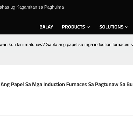
lahas ug Kagamitan sa Paghulma
BALAY
PRODUCTS
SOLUTIONS
wan kon kini matunaw? Sabta ang papel sa mga induction furnaces 
Ang Papel Sa Mga Induction Furnaces Sa Pagtunaw Sa B