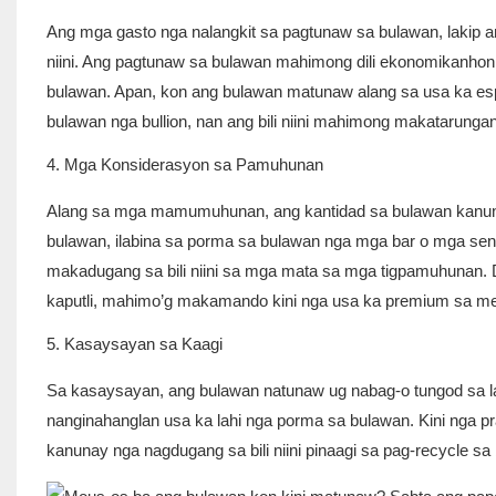
Ang mga gasto nga nalangkit sa pagtunaw sa bulawan, lakip a
niini. Ang pagtunaw sa bulawan mahimong dili ekonomikanho
bulawan. Apan, kon ang bulawan matunaw alang sa usa ka e
bulawan nga bullion, nan ang bili niini mahimong makatarunga
4. Mga Konsiderasyon sa Pamuhunan
Alang sa mga mamumuhunan, ang kantidad sa bulawan kanunay
bulawan, ilabina sa porma sa bulawan nga mga bar o mga sensil
makadugang sa bili niini sa mga mata sa mga tigpamuhunan. 
kaputli, mahimo’g makamando kini nga usa ka premium sa m
5. Kasaysayan sa Kaagi
Sa kasaysayan, ang bulawan natunaw ug nabag-o tungod sa la
nanginahanglan usa ka lahi nga porma sa bulawan. Kini nga pr
kanunay nga nagdugang sa bili niini pinaagi sa pag-recycle s