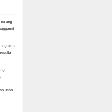
p na ang
paggamit
a naghimo
resulta
mag-
a
mao usab
a