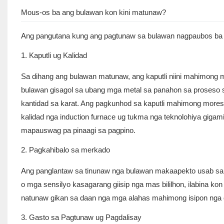
Mous-os ba ang bulawan kon kini matunaw?
Ang pangutana kung ang pagtunaw sa bulawan nagpaubos ba nii
1. Kaputli ug Kalidad
Sa dihang ang bulawan matunaw, ang kaputli niini mahimong 
bulawan gisagol sa ubang mga metal sa panahon sa proseso 
kantidad sa karat. Ang pagkunhod sa kaputli mahimong moresu
kalidad nga induction furnace ug tukma nga teknolohiya giga
mapauswag pa pinaagi sa pagpino.
2. Pagkahibalo sa merkado
Ang panglantaw sa tinunaw nga bulawan makaapekto usab sa bi
o mga sensilyo kasagarang giisip nga mas bililhon, ilabina kon
natunaw gikan sa daan nga mga alahas mahimong isipon nga dili
3. Gasto sa Pagtunaw ug Pagdalisay