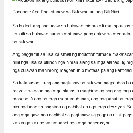
Panapos: Ang Pagkatunaw sa Bulawan ug ang Bili Niini
Sa laktod, ang pagtunaw sa bulawan mismo dili makapaubos ni
kaputli sa bulawan human matunaw, panglantaw sa merkado, m
sa bulawan.
Ang paggamit sa usa ka
smelting induction furnace
makatabang
niini nga usa ka bililhon nga himan alang sa mga alahas ug 
nga bulawan mahimong magpabilin o motaas pa ang kantidad, 
Sa katapusan, kung ang pagtunaw sa bulawan nagpaubos ba ni
recycle sa daan nga mga alahas o maghimo og bag-ong mga
proseso. Alang sa mga mamumuhunan, ang pagsabut sa mga n
hinungdanon sa paghimo og nahibal-an nga mga desisyon. S
ang mga gawi nga naglibot sa pagtunaw ug pagpino niini, pagsig
kabtangan alang sa umaabot nga mga henerasyon.