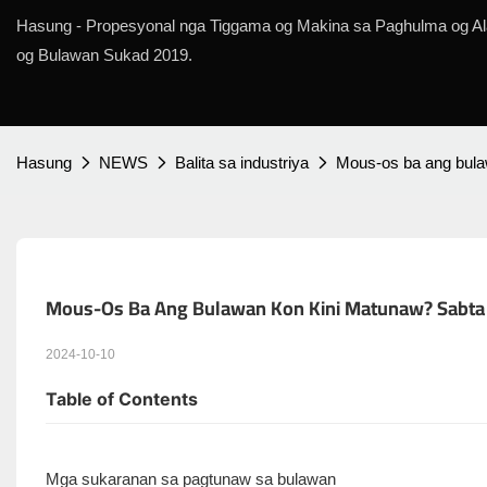
Hasung - Propesyonal nga Tiggama og Makina sa Paghulma og A
og Bulawan Sukad 2019.
Hasung
NEWS
Balita sa industriya
Mous-os ba ang bula
Mous-Os Ba Ang Bulawan Kon Kini Matunaw? Sabta 
2024-10-10
Table of Contents
Mga sukaranan sa pagtunaw sa bulawan