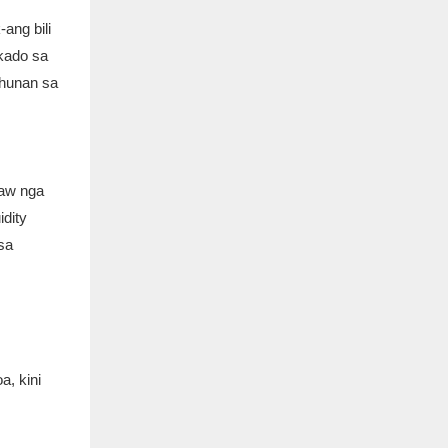
ang bili
kado sa
uhunan sa
naw nga
idity
sa
a, kini