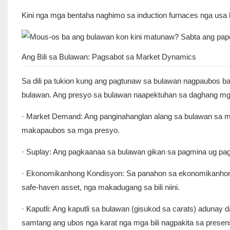
Kini nga mga bentaha naghimo sa induction furnaces nga usa k
Ang Bili sa Bulawan: Pagsabot sa Market Dynamics
Sa dili pa tukion kung ang pagtunaw sa bulawan nagpaubos ba 
bulawan. Ang presyo sa bulawan naapektuhan sa daghang mg
· Market Demand: Ang panginahanglan alang sa bulawan sa 
makapaubos sa mga presyo.
· Suplay: Ang pagkaanaa sa bulawan gikan sa pagmina ug pag-
· Ekonomikanhong Kondisyon: Sa panahon sa ekonomikanhong
safe-haven asset, nga makadugang sa bili niini.
· Kaputli: Ang kaputli sa bulawan (gisukod sa carats) adunay 
samtang ang ubos nga karat nga mga bili nagpakita sa prese