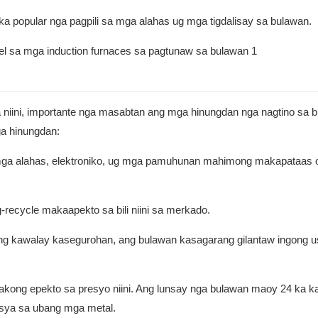
a popular nga pagpili sa mga alahas ug mga tigdalisay sa bulawan.
niini, importante nga masabtan ang mga hinungdan nga nagtino sa bi
a hinungdan:
mga alahas, elektroniko, ug mga pamuhunan mahimong makapataas 
recycle makaapekto sa bili niini sa merkado.
 kawalay kasegurohan, ang bulawan kasagarang gilantaw ingong u
dakong epekto sa presyo niini. Ang lunsay nga bulawan maoy 24 ka ka
nsya sa ubang mga metal.