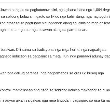
lawan hangtod sa pagkatunaw niini, nga gibana-bana nga 1,064 deg
sa solidong bulawan ngadto sa likido nga kahimtang, nga nagtugot ni
Ang proseso sa pagtunaw hinungdanon alang sa lainlaing mga aplika
 paghimo sa mga bar nga bulawan alang sa pamuhunan.
bulawan. Dili sama sa tradisyonal nga mga hurno, nga nagsalig sa
gnetic induction sa pagpainit sa metal. Kini nga pamaagi adunay da
awan nga dali ug parehas, nga nagpamenos sa oras ug kusog nga
ontrol, mamenosan ang risgo sa sobrang kainit o makadaot sa bula
aminasyon gikan sa gawas nga mga tinubdan, pagsiguro sa usa ka m