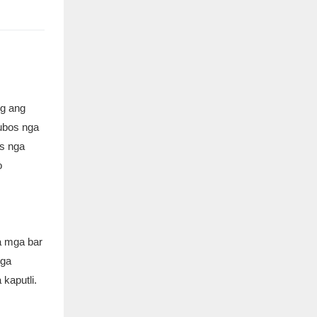
ng ang
ubos nga
as nga
o
a mga bar
nga
kaputli.