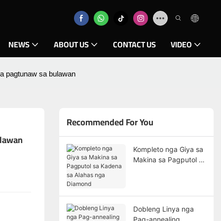
NEWS
ABOUT US
CONTACT US
VIDEO
sa pagtunaw sa bulawan
Recommended For You
ulawan
Kompleto nga Giya sa
Makina sa Pagputol sa
Kadena sa Alahas nga
Diamond
Dobleng Linya nga
Pag-annealing