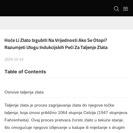
Hoće Li Zlato Izgubiti Na Vrijednosti Ako Se Otopi? 
Razumjeti Ulogu Indukcijskih Peći Za Taljenje Zlata
2024-10-10
Table of Contents
Osnove taljenja zlata
Taljenje zlata je proces zagrijavanja zlata do njegove točke
taljenja, koja iznosi približno 1064 stupnja Celzija (1947 stupnjeva
Fahrenheita). Ovaj proces pretvara čvrsto zlato u tekuće stanje,
što omogućuje njegovo izlijevanje u kalupe ili miješanje s drugim