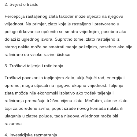
2. Svijest o tržištu
Percepcija rastaljenog zlata također može utjecati na njegovu
vrijednost. Na primjer, zlato koje je rastaljeno i pretvoreno u
poluge ili kovanice općenito se smatra vrijednijim, posebno ako
dolazi iz uglednog izvora. Suprotno tome, zlato rastaljeno iz
starog nakita može se smatrati manje poželjnim, posebno ako nije
rafinirano do visoke razine čistoće.
3. Troškovi taljenja i rafiniranja
Troškovi povezani s topljenjem zlata, uključujući rad, energiju i
opremu, mogu utjecati na njegovu ukupnu vrijednost. Taljenje
zlata možda nije ekonomski isplativo ako trošak taljenja i
rafiniranja premašuje tržišnu cijenu zlata. Međutim, ako se zlato
topi za određenu svrhu, poput izrade novog komada nakita ili
ulaganja u zlatne poluge, tada njegova vrijednost može biti
razumna.
4. Investicijska razmatranja