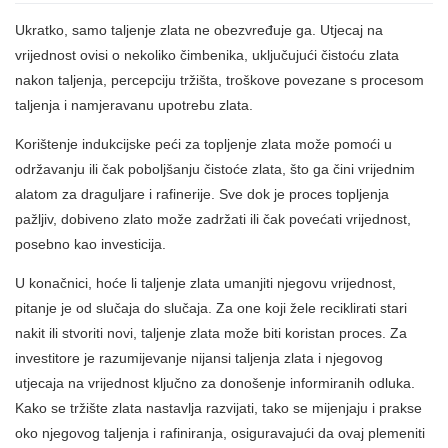
Ukratko, samo taljenje zlata ne obezvređuje ga. Utjecaj na
vrijednost ovisi o nekoliko čimbenika, uključujući čistoću zlata
nakon taljenja, percepciju tržišta, troškove povezane s procesom
taljenja i namjeravanu upotrebu zlata.
Korištenje
indukcijske peći za topljenje zlata
može pomoći u
održavanju ili čak poboljšanju čistoće zlata, što ga čini vrijednim
alatom za draguljare i rafinerije. Sve dok je proces topljenja
pažljiv, dobiveno zlato može zadržati ili čak povećati vrijednost,
posebno kao investicija.
U konačnici, hoće li taljenje zlata umanjiti njegovu vrijednost,
pitanje je od slučaja do slučaja. Za one koji žele reciklirati stari
nakit ili stvoriti novi, taljenje zlata može biti koristan proces. Za
investitore je razumijevanje nijansi taljenja zlata i njegovog
utjecaja na vrijednost ključno za donošenje informiranih odluka.
Kako se tržište zlata nastavlja razvijati, tako se mijenjaju i prakse
oko njegovog taljenja i rafiniranja, osiguravajući da ovaj plemeniti