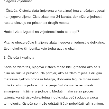
njegovu vrijednost.
· Čistoća: Čistoća zlata (mjerena u karatima) ima značajan utjecaj
na njegovu cijenu. Čisto zlato ima 24 karata, dok niže vrijednosti
karata ukazuju na prisutnost drugih metala.
Hoće li zlato izgubiti na vrijednosti kada se otopi?
Pitanje obezvređuje li taljenje zlata njegovu vrijednost je delikatno.
Evo nekoliko čimbenika koje treba uzeti u obzir:
1. Čistoća i kvaliteta
Kada se zlato tali, njegova čistoća može biti ugrožena ako se s
njim ne rukuje pravilno. Na primjer, ako se zlato miješa s drugim
metalima tijekom procesa taljenja, dobivena legura može imati
nižu karatnu vrijednost. Smanjenje čistoće može rezultirati
smanjenjem tržišne vrijednosti. Međutim, ako se za proces
taljenja koristi visokokvalitetna indukcijska peć i odgovarajuća
tehnologija, čistoća se može održati ili čak poboljšati rafiniranjem.