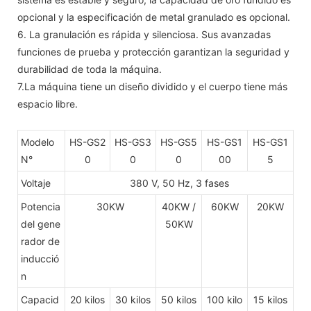
opcional y la especificación de metal granulado es opcional.
6. La granulación es rápida y silenciosa. Sus avanzadas
funciones de prueba y protección garantizan la seguridad y
durabilidad de toda la máquina.
7.La máquina tiene un diseño dividido y el cuerpo tiene más
espacio libre.
Modelo
HS-GS2
HS-GS3
HS-GS5
HS-GS1
HS-GS1
N°
0
0
0
00
5
Voltaje
380 V, 50 Hz, 3 fases
Potencia
30KW
40KW /
60KW
20KW
del gene
50KW
rador de
inducció
n
Capacid
20 kilos
30 kilos
50 kilos
100 kilo
15 kilos