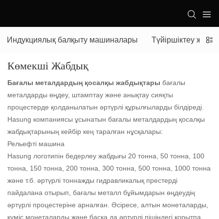
Индукциялық балқыту машиналары
Түйіршіктеу жабд
Көмекші Жабдық
Бағалы металдардың қосалқы жабдықтары
бағалы
металдарды өңдеу, штамптау және анықтау сияқты
процестерде қолданылатын әртүрлі құрылғыларды білдіреді.
Hasung компаниясы ұсынатын бағалы металдардың қосалқы
жабдықтарының кейбір кең таралған нұсқалары:
Рельефті машина
Hasung логотипін бедерлеу жабдығы 20 тонна, 50 тонна, 100
тонна, 150 тонна, 200 тонна, 300 тонна, 500 тонна, 1000 тонна
және т.б. әртүрлі тоннажды гидравликалық престерді
пайдалана отырып, бағалы металл бұйымдарын өңдеудің
әртүрлі процестеріне арналған. Әсіресе, алтын монеталарды,
күміс монеталарды және басқа да әртүрлі пішіндегі қорытпа