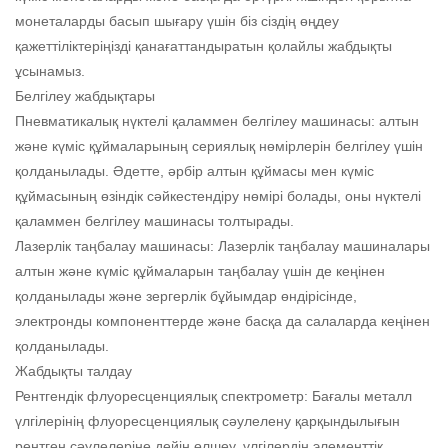
монеталарды басып шығару үшін біз сіздің өңдеу
қажеттіліктеріңізді қанағаттандыратын қолайлы жабдықты
ұсынамыз.
Белгілеу жабдықтары
Пневматикалық нүктелі қаламмен белгілеу машинасы: алтын
және күміс құймаларының сериялық нөмірлерін белгілеу үшін
қолданылады. Әдетте, әрбір алтын құймасы мен күміс
құймасының өзіндік сәйкестендіру нөмірі болады, оны нүктелі
қаламмен белгілеу машинасы толтырады.
Лазерлік таңбалау машинасы: Лазерлік таңбалау машиналары
алтын және күміс құймаларын таңбалау үшін де кеңінен
қолданылады және зергерлік бұйымдар өндірісінде,
электронды компоненттерде және басқа да салаларда кеңінен
қолданылады.
Жабдықты талдау
Рентгендік флуоресценциялық спектрометр: Бағалы металл
үлгілерінің флуоресценциялық сәулелену қарқындылығын
рентген сәулелеріне дейін өлшеу, үлгілердің элементтік