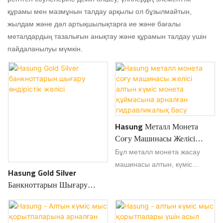
құрамы мен мазмұнын талдау арқылы ол бұзылмайтын,
жылдам және дәл артықшылықтарға ие және бағалы
металдардың тазалығын анықтау және құрамын талдау үшін
пайдаланылуы мүмкін.
Hasung Металл Монета
Соғу Машинасы Желісі
Алтын Күміс Монета
Бұл металл монета жасау
Құймасына Арналған
машинасы алтын, күміс
Hasung Gold Silver
Гидравликалық Басу
монеталарды және металл
Банкноттарын Шығару
құймаларды өңдеуге
Өндірістік Желісі
арналған. Ол дәл басу
күшімен және біркелкі