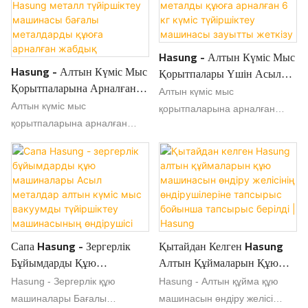
қалыптау әсерімен
ерекшеленеді, бұл ұқыпты
пішін мен айқын өрнектерді
Hasung - Алтын Күміс Мыс
қамтамасыз етеді.
Hasung - Алтын Күміс Мыс
Қорытпалары Үшін Асыл
Қорытпаларына Арналған
Металды Құюға Арналған 6
Алтын күміс мыс
Hasung Металл Түйіршіктеу
Кг Күміс Түйіршіктеу
Алтын күміс мыс
қорытпаларына арналған
Машинасы Бағалы
Машинасы Зауытты Жеткізу
қорытпаларына арналған
зауыттық жеткізілім 6 кг күміс
Металдарды Құюға
Hasung металл түйіршіктеу
түйіршіктеу машинасының
Арналған Жабдық
машинасы жоғары деңгейлі
листингінен кейін, оның
технологияны қабылдау
сараланған функциялары
арқылы жетілдірілді. Оның
бар, ол тұтынушылардың
дизайны отандық және
нақты қажеттіліктерін
шетелдегі тұтынушылардың
қанағаттандырып қана
Сапа Hasung - Зергерлік
Қытайдан Келген Hasung
әртүрлі қажеттіліктерін
қоймайды, сонымен қатар
Бұйымдарды Құю
Алтын Құймаларын Құю
қанағаттандырады. Және өнім
тұтынушыларға қосымша
Машиналары Асыл
Машинасын Өндіру
біліктілікке ие болды.
құнды тәжірибе әкеледі,
Hasung - Зергерлік құю
Hasung - Алтын құйма құю
Металдар Алтын Күміс Мыс
Желісінің Өндірушілеріне
Сондықтан пайдаланушылар
осылайша компанияның
машиналары Бағалы
машинасын өндіру желісі