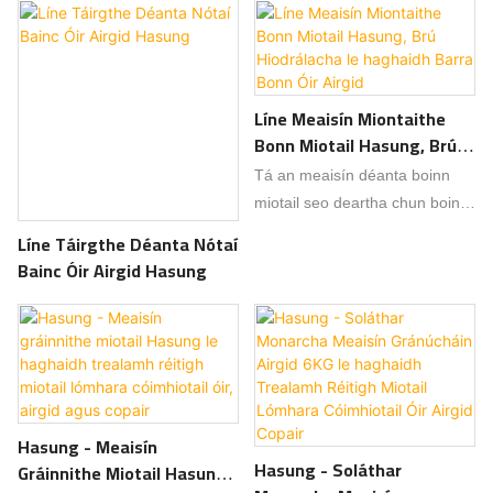
Líne Meaisín Miontaithe
Bonn Miotail Hasung, Brú
Hiodrálacha Le Haghaidh
Tá an meaisín déanta boinn
Barra Bonn Óir Airgid
miotail seo deartha chun boinn
óir, airgid agus barraí miotail a
Líne Táirgthe Déanta Nótaí
phróiseáil. Tá fórsa brú beacht
Bainc Óir Airgid Hasung
agus éifeacht fhoirmithe
aonfhoirmeach aige, rud a
chinntíonn cruth néata agus
patrúin shoiléire.
Hasung - Meaisín
Hasung - Soláthar
Gráinnithe Miotail Hasung