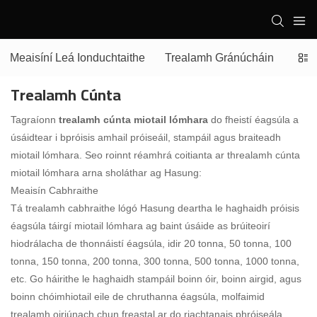
Meaisíní Leá Ionduchtaithe
Trealamh Gránúcháin
Meai
Trealamh Cúnta
Tagraíonn
trealamh cúnta miotail lómhara
do fheistí éagsúla a
úsáidtear i bpróisis amhail próiseáil, stampáil agus braiteadh
miotail lómhara. Seo roinnt réamhrá coitianta ar threalamh cúnta
miotail lómhara arna sholáthar ag Hasung:
Meaisín Cabhraithe
Tá trealamh cabhraithe lógó Hasung deartha le haghaidh próisis
éagsúla táirgí miotail lómhara ag baint úsáide as brúiteoirí
hiodrálacha de thonnáistí éagsúla, idir 20 tonna, 50 tonna, 100
tonna, 150 tonna, 200 tonna, 300 tonna, 500 tonna, 1000 tonna,
etc. Go háirithe le haghaidh stampáil boinn óir, boinn airgid, agus
boinn chóimhiotail eile de chruthanna éagsúla, molfaimid
trealamh oiriúnach chun freastal ar do riachtanais phróiseála.