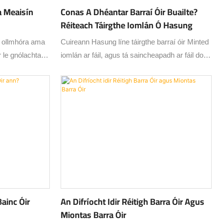
a Meaisín
Conas A Dhéantar Barraí Óir Buailte?
Réiteach Táirgthe Iomlán Ó Hasung
is ollmhóra ama
Cuireann Hasung líne táirgthe barraí óir Minted
 le gnólachtaí
iomlán ar fáil, agus tá saincheapadh ar fáil do
íomhach agus
bhoinn óir agus airgid bhabhta agus
nn an cumas
chearnógacha.
ín rollta
Bainc Óir
An Difríocht Idir Réitigh Barra Óir Agus
Miontas Barra Óir