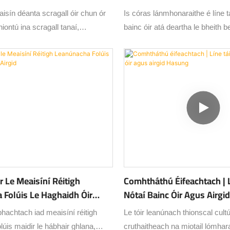
isín déanta scragall óir chun ór
Is córas lánmhonaraithe é líne t
hiontú ina scragall tanaí,
bainc óir atá deartha le bheith b
 trí rolladh, annealing, gearradh
seasmhach agus éifeachtúil i dt
ch rialaithe. Tá cruinneas ag
gach céim deartha go cúramach 
thábhachtach chun an caighdeán a
gan locht, ardchaighdeáin a ráth
us dramhaíl ábhair a íoslaghdú.
r Le Meaisíní Réitigh
Comhtháthú Éifeachtach | L
 Folúis Le Haghaidh Óir
Nótaí Bainc Óir Agus Airg
bhachtach iad meaisíní réitigh
Le tóir leanúnach thionscal cult
lúis maidir le hábhair ghlana,
cruthaitheach na miotail lómhara