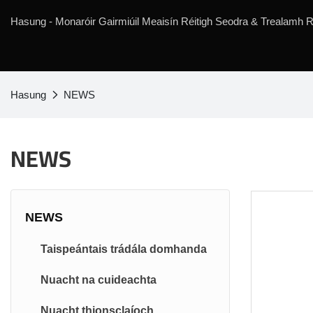
Hasung - Monaróir Gairmiúil Meaisín Réitigh Seodra & Trealamh Ré
Hasung
NEWS
NEWS
NEWS
Taispeántais trádála domhanda
Nuacht na cuideachta
Nuacht thionsclaíoch