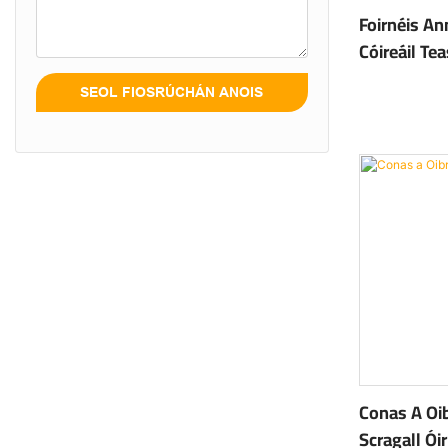
Foirnéis An
Cóireáil Te
SEOL FIOSRÚCHÁN ANOIS
Conas A Oi
Scragall Óir