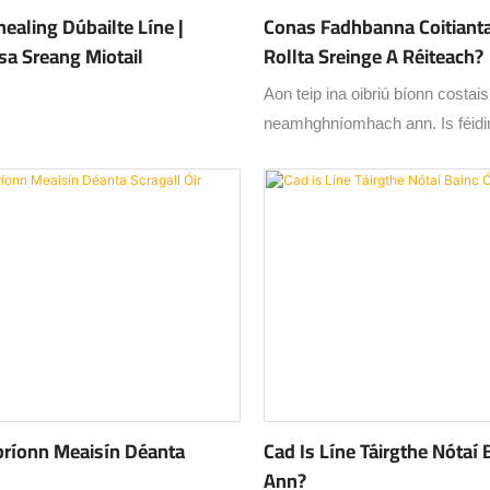
nealing Dúbailte Líne |
Conas Fadhbanna Coitiant
asa Sreang Miotail
Rollta Sreinge A Réiteach?
Aon teip ina oibriú bíonn costa
neamhghníomhach ann. Is féidir
costais mhóra ama neamhghn
cothabhála a shábháil má bhío
acu fadhbanna coitianta le meais
sreinge a réiteach.
bríonn Meaisín Déanta
Cad Is Líne Táirgthe Nótaí 
Ann?