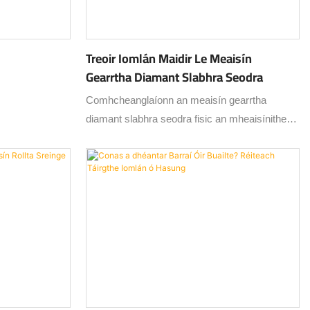
Treoir Iomlán Maidir Le Meaisín
Gearrtha Diamant Slabhra Seodra
Comhcheanglaíonn an meaisín gearrtha
diamant slabhra seodra fisic an mheaisínithe
ardluais le ceardaíocht thraidisiúnta na
ceardaíochta óir.