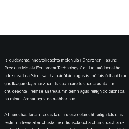
chobhsaí agus
a tháirgeadh.
Is cuideachta innealtóireachta meicniúla í Shenzhen Hasung
Precious Metals Equipment Technology Co., Ltd. atá lonnaithe i
ndeisceart na Síne, sa chathair álainn agus is mó fáis ó thaobh an
gheilleagair de, Shenzhen. Is ceannaire teicneolaíochta í an
chuideachta i réimse an trealaimh téimh agus réitigh do thionscal
na miotal lómhar agus na n-ábhar nua.
A bhuíochas lenár n-eolas láidir i dteicneolaíocht réitigh folúis, is
féidir linn freastal ar chustaiméirí tionsclaíocha chun cruach ard-