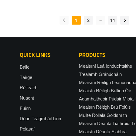
 aonfhoirmeacha óir agus airgid
chomórtha óir agus airgid, agu
bailiúcháin bronntanas scragall ó
...
1
2
14
níos airde curtha chun cinn ag a
maidir le trealamh táirgthe ardc
ardéifeachtúlachta, comhtháite
Tá Hasung páirteach go mór i r
QUICK LINKS
PRODUCTS
trealaimh próiseála miotail lómha
fada, agus tá líne táirgthe uatho
Meaisíní Leá Ionduchtaithe
Baile
iomlán cruthaithe aige do nótaí 
Trealamh Gránúcháin
Táirge
airgid. Ó leá amhábhar go stampá
Meaisíní Réitigh Leanúnach
Réiteach
críochnaithe, is féidir é a chrío
Meaisín Réitigh Bullion Óir
iarracht amháin, rud a réitíonn
Nuacht
Adamhaitheoir Púdair Miotail
na pointí pian a bhaineann le hil
Meaisín Réitigh Brú Folúis
Fúinn
thraidisiúnta, cruinneas neamhle
Muilte Rollála Goldsmith
Déan Teagmháil Linn
saothair arda, agus rátaí caillte
Meaisíní Déanta Liathróidí L
tionscal. Soláthraíonn sé réitea
Polasaí
Meaisín Déanta Slabhra