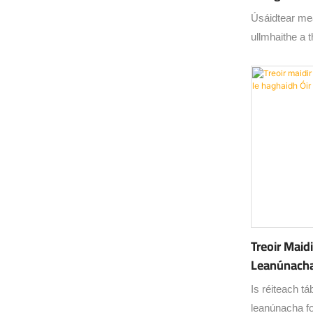
Úsáidtear mea
ullmhaithe a t
aonfhoirmeach
agus bailchrío
gach céim rí
choinneáil ag
Treoir Maidi
Leanúnacha
Airgid
Is réiteach tá
leanúnacha fo