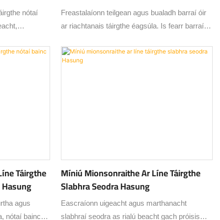
áirgthe nótaí
Freastalaíonn teilgean agus bualadh barraí óir
eacht,
ar riachtanais táirgthe éagsúla. Is fearr barraí
áirgeadh. Tá
builleoin caighdeánacha a chaitheamh agus
chun nótaí óir
tugann bualadh cruinneas níos fearr agus
ú.
bailchríoch níos snasta ar earraí
ardchaighdeáin.
íne Táirgthe
Míniú Mionsonraithe Ar Líne Táirgthe
id Hasung
Slabhra Seodra Hasung
úrtha agus
Eascraíonn uigeacht agus marthanacht
, nótaí bainc
slabhraí seodra as rialú beacht gach próisis