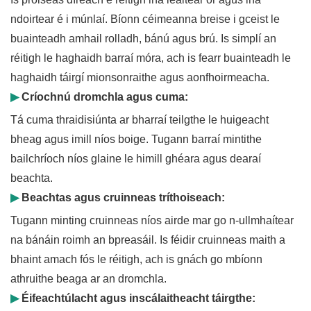
ndoirtear é i múnlaí. Bíonn céimeanna breise i gceist le
buainteadh amhail rolladh, bánú agus brú. Is simplí an
réitigh le haghaidh barraí móra, ach is fearr buainteadh le
haghaidh táirgí mionsonraithe agus aonfhoirmeacha.
▶
Críochnú dromchla agus cuma:
Tá cuma thraidisiúnta ar bharraí teilgthe le huigeacht
bheag agus imill níos boige. Tugann barraí mintithe
bailchríoch níos glaine le himill ghéara agus dearaí
beachta.
▶
Beachtas agus cruinneas tríthoiseach:
Tugann minting cruinneas níos airde mar go n-ullmhaítear
na bánáin roimh an bpreasáil. Is féidir cruinneas maith a
bhaint amach fós le réitigh, ach is gnách go mbíonn
athruithe beaga ar an dromchla.
▶
Éifeachtúlacht agus inscálaitheacht táirgthe: