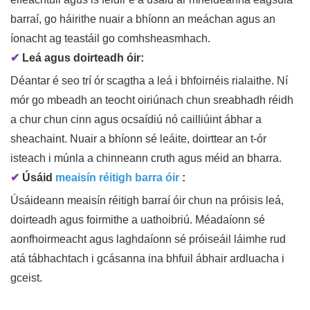
barraí, go háirithe nuair a bhíonn an meáchan agus an
íonacht ag teastáil go comhsheasmhach.
✔
Leá agus doirteadh óir:
Déantar é seo trí ór scagtha a leá i bhfoirnéis rialaithe. Ní
mór go mbeadh an teocht oiriúnach chun sreabhadh réidh
a chur chun cinn agus ocsaídiú nó cailliúint ábhar a
sheachaint. Nuair a bhíonn sé leáite, doirttear an t-ór
isteach i múnla a chinneann cruth agus méid an bharra.
✔
Úsáid
meaisín réitigh barra óir
:
Úsáideann meaisín réitigh barraí óir chun na próisis leá,
doirteadh agus foirmithe a uathoibriú. Méadaíonn sé
aonfhoirmeacht agus laghdaíonn sé próiseáil láimhe rud
atá tábhachtach i gcásanna ina bhfuil ábhair ardluacha i
gceist.