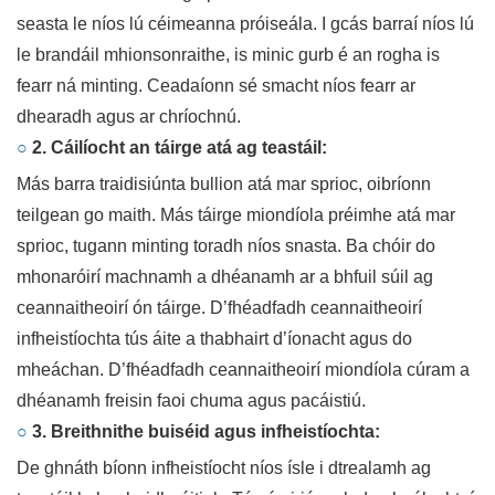
seasta le níos lú céimeanna próiseála. I gcás barraí níos lú
le brandáil mhionsonraithe, is minic gurb é an rogha is
fearr ná minting. Ceadaíonn sé smacht níos fearr ar
dhearadh agus ar chríochnú.
○
2. Cáilíocht an táirge atá ag teastáil:
Más barra traidisiúnta bullion atá mar sprioc, oibríonn
teilgean go maith. Más táirge miondíola préimhe atá mar
sprioc, tugann minting toradh níos snasta. Ba chóir do
mhonaróirí machnamh a dhéanamh ar a bhfuil súil ag
ceannaitheoirí ón táirge. D’fhéadfadh ceannaitheoirí
infheistíochta tús áite a thabhairt d’íonacht agus do
mheáchan. D’fhéadfadh ceannaitheoirí miondíola cúram a
dhéanamh freisin faoi chuma agus pacáistiú.
○
3. Breithnithe buiséid agus infheistíochta:
De ghnáth bíonn infheistíocht níos ísle i dtrealamh ag