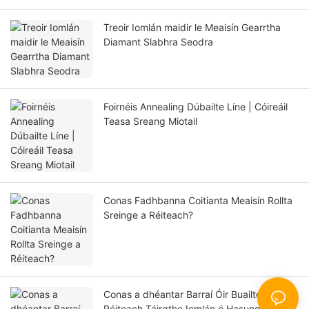
Treoir Iomlán maidir le Meaisín Gearrtha
Diamant Slabhra Seodra
Foirnéis Annealing Dúbailte Líne | Cóireáil
Teasa Sreang Miotail
Conas Fadhbanna Coitianta Meaisín Rollta
Sreinge a Réiteach?
Conas a dhéantar Barraí Óir Buailte?
Réiteach Táirgthe Iomlán ó Hasung