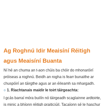
Ag Roghnú Idir Meaisíní Réitigh
agus Meaisíní Buanta
Ní hé an chuma an t-aon chúis ba chóir do mhonaróirí
próiseas a roghnú. Beidh an rogha is fearr bunaithe ar
chuspóirí an táirgthe agus ar an éileamh sa mhargadh.
○
1. Riachtanais maidir le toirt táirgeachta:
I gcás barraí móra builín nó táirgeadh scaglainne ardtoirte,
is minic a bhíonn réitigh praiticiúil. Tacaíonn sé le haschur