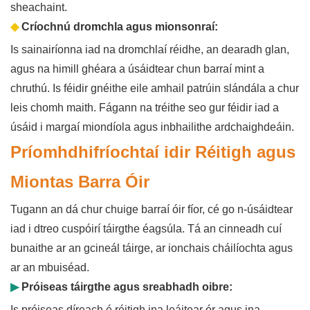
sheachaint.
◆
Críochnú dromchla agus mionsonraí:
Is sainairíonna iad na dromchlaí réidhe, an dearadh glan,
agus na himill ghéara a úsáidtear chun barraí mint a
chruthú. Is féidir gnéithe eile amhail patrúin slándála a chur
leis chomh maith. Fágann na tréithe seo gur féidir iad a
úsáid i margaí miondíola agus inbhailithe ardchaighdeáin.
Príomhdhifríochtaí idir Réitigh agus
Miontas Barra Óir
Tugann an dá chur chuige barraí óir fíor, cé go n-úsáidtear
iad i dtreo cuspóirí táirgthe éagsúla. Tá an cinneadh cuí
bunaithe ar an gcineál táirge, ar ionchais cháilíochta agus
ar an mbuiséad.
▶
Próiseas táirgthe agus sreabhadh oibre:
Is próiseas díreach é réitigh ina leáitear ór agus ina