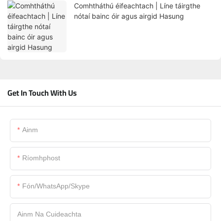
Comhtháthú éifeachtach | Líne táirgthe
nótaí bainc óir agus airgid Hasung
Get In Touch With Us
Ainm
Ríomhphost
Fón/WhatsApp/Skype
Ainm Na Cuideachta