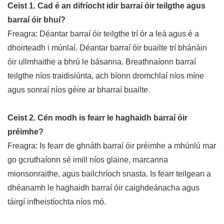
Ceist 1. Cad é an difríocht idir barraí óir teilgthe agus
barraí óir bhuí?
Freagra: Déantar barraí óir teilgthe trí ór a leá agus é a
dhoirteadh i múnlaí. Déantar barraí óir buailte trí bhánáin
óir ullmhaithe a bhrú le básanna. Breathnaíonn barraí
teilgthe níos traidisiúnta, ach bíonn dromchlaí níos míne
agus sonraí níos géire ar bharraí buailte.
Ceist 2. Cén modh is fearr le haghaidh barraí óir
préimhe?
Freagra: Is fearr de ghnáth barraí óir préimhe a mhúnlú mar
go gcruthaíonn sé imill níos glaine, marcanna
mionsonraithe, agus bailchríoch snasta. Is fearr teilgean a
dhéanamh le haghaidh barraí óir caighdeánacha agus
táirgí infheistíochta níos mó.