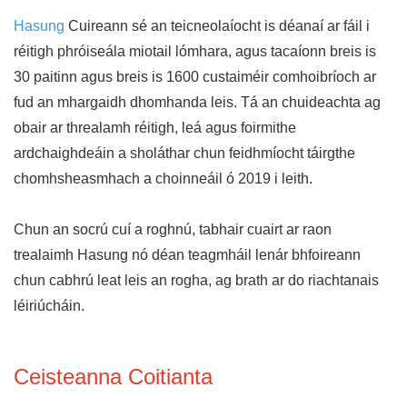
Hasung
Cuireann sé an teicneolaíocht is déanaí ar fáil i
réitigh phróiseála miotail lómhara, agus tacaíonn breis is
30 paitinn agus breis is 1600 custaiméir comhoibríoch ar
fud an mhargaidh dhomhanda leis. Tá an chuideachta ag
obair ar threalamh réitigh, leá agus foirmithe
ardchaighdeáin a sholáthar chun feidhmíocht táirgthe
chomhsheasmhach a choinneáil ó 2019 i leith.
Chun an socrú cuí a roghnú, tabhair cuairt ar raon
trealaimh Hasung nó déan teagmháil lenár bhfoireann
chun cabhrú leat leis an rogha, ag brath ar do riachtanais
léiriúcháin.
Ceisteanna Coitianta