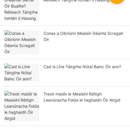
Conas a Oibríonn Meaisín Déanta Scragall
Óir
Cad is Líne Táirgthe Nótaí Bainc Óir ann?
Treoir maidir le Meaisíní Réitigh
Leanúnacha Folúis le haghaidh Óir Airgid