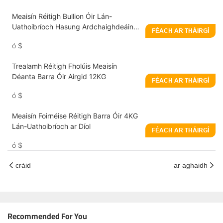
Meaisín Réitigh Bullion Óir Lán-
Uathoibríoch Hasung Ardchaighdeáin 2
FÉACH AR THÁIRGÍ
x 1kg Monaróir
ó
$
Trealamh Réitigh Fholúis Meaisín
Déanta Barra Óir Airgid 12KG
FÉACH AR THÁIRGÍ
ó
$
Meaisín Foirnéise Réitigh Barra Óir 4KG
Lán-Uathoibríoch ar Díol
FÉACH AR THÁIRGÍ
ó
$
cráid
ar aghaidh
Recommended For You