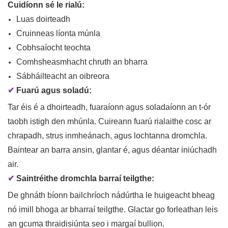
Cuidíonn sé le rialú:
Luas doirteadh
Cruinneas líonta múnla
Cobhsaíocht teochta
Comhsheasmhacht chruth an bharra
Sábháilteacht an oibreora
✔
Fuarú agus soladú:
Tar éis é a dhoirteadh, fuaraíonn agus soladaíonn an t-ór
taobh istigh den mhúnla. ​​Cuireann fuarú rialaithe cosc ​​ar
chrapadh, strus inmheánach, agus lochtanna dromchla.
Baintear an barra ansin, glantar é, agus déantar iniúchadh
air.
✔
Saintréithe dromchla barraí teilgthe:
De ghnáth bíonn bailchríoch nádúrtha le huigeacht bheag
nó imill bhoga ar bharraí teilgthe. Glactar go forleathan leis
an gcuma thraidisiúnta seo i margaí bullion.