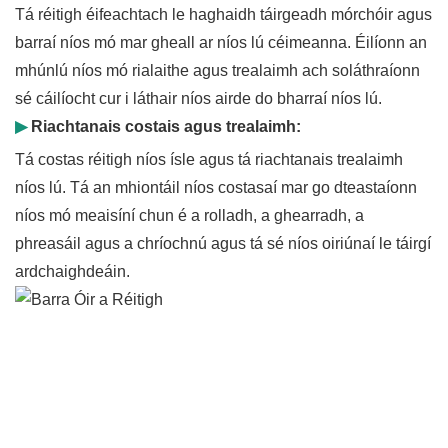
Tá réitigh éifeachtach le haghaidh táirgeadh mórchóir agus
barraí níos mó mar gheall ar níos lú céimeanna. Éilíonn an
mhúnlú níos mó rialaithe agus trealaimh ach soláthraíonn
sé cáilíocht cur i láthair níos airde do bharraí níos lú.
▶
Riachtanais costais agus trealaimh:
Tá costas réitigh níos ísle agus tá riachtanais trealaimh
níos lú. Tá an mhiontáil níos costasaí mar go dteastaíonn
níos mó meaisíní chun é a rolladh, a ghearradh, a
phreasáil agus a chríochnú agus tá sé níos oiriúnaí le táirgí
ardchaighdeáin.