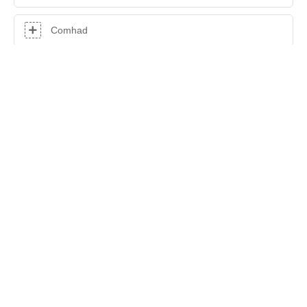
Comhad
Ábhar
SEOL FIOSRÚCHÁN ANOIS
Cóipcheart © 2025 Shenzhen Hasung Precious Metals Equipment
Technology Co., Ltd |
Léarscáil an tSuímh
|
Polasaí
Príobháideachais