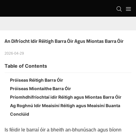
An Difríocht Idir Réitigh Barra Óir Agus Miontas Barra Óir
2026-04-29
Table of Contents
Próiseas Réitigh Barra Óir
Próiseas Miontaithe Barra Óir
Príomhdhifríochtaí idir Réitigh agus Miontas Barra Óir
Ag Roghnú Idir Meaisíní Réitigh agus Meaisíní Buanta
Conclúid
Is féidir le barraí óir a bheith an-bhunúsach agus bíonn