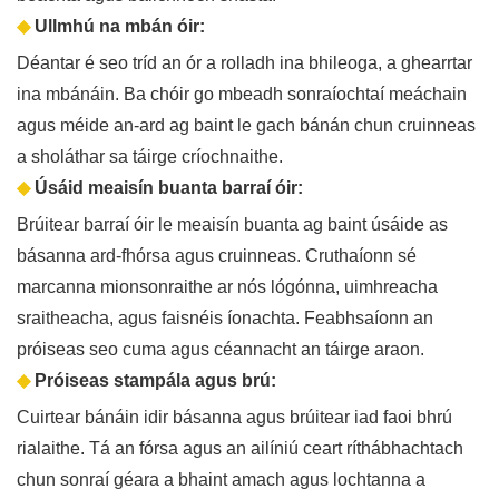
◆
Ullmhú na mbán óir:
Déantar é seo tríd an ór a rolladh ina bhileoga, a ghearrtar
ina mbánáin. Ba chóir go mbeadh sonraíochtaí meáchain
agus méide an-ard ag baint le gach bánán chun cruinneas
a sholáthar sa táirge críochnaithe.
◆
Úsáid meaisín buanta barraí óir:
Brúitear barraí óir le meaisín buanta ag baint úsáide as
básanna ard-fhórsa agus cruinneas. Cruthaíonn sé
marcanna mionsonraithe ar nós lógónna, uimhreacha
sraitheacha, agus faisnéis íonachta. Feabhsaíonn an
próiseas seo cuma agus céannacht an táirge araon.
◆
Próiseas stampála agus brú:
Cuirtear bánáin idir básanna agus brúitear iad faoi bhrú
rialaithe. Tá an fórsa agus an ailíniú ceart ríthábhachtach
chun sonraí géara a bhaint amach agus lochtanna a