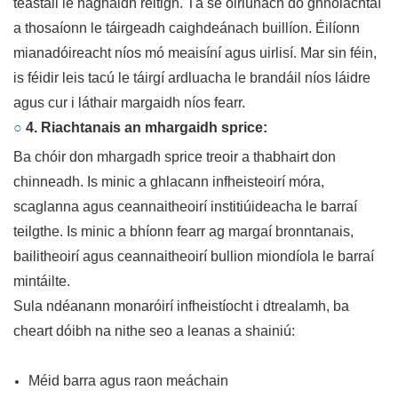
teastáil le haghaidh réitigh. Tá sé oiriúnach do ghnólachtaí
a thosaíonn le táirgeadh caighdeánach buillíon. Éilíonn
mianadóireacht níos mó meaisíní agus uirlisí. Mar sin féin,
is féidir leis tacú le táirgí ardluacha le brandáil níos láidre
agus cur i láthair margaidh níos fearr.
○
4. Riachtanais an mhargaidh sprice:
Ba chóir don mhargadh sprice treoir a thabhairt don
chinneadh. Is minic a ghlacann infheisteoirí móra,
scaglanna agus ceannaitheoirí institiúideacha le barraí
teilgthe. Is minic a bhíonn fearr ag margaí bronntanais,
bailitheoirí agus ceannaitheoirí bullion miondíola le barraí
mintáilte.
Sula ndéanann monaróirí infheistíocht i dtrealamh, ba
cheart dóibh na nithe seo a leanas a shainiú:
Méid barra agus raon meáchain