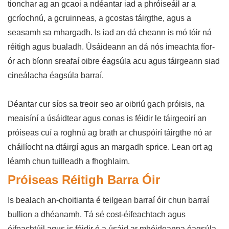
tionchar ag an gcaoi a ndéantar iad a phróiseáil ar a
gcríochnú, a gcruinneas, a gcostas táirgthe, agus a
seasamh sa mhargadh. Is iad an dá cheann is mó tóir ná
réitigh agus bualadh. Úsáideann an dá nós imeachta fíor-
ór ach bíonn sreafaí oibre éagsúla acu agus táirgeann siad
cineálacha éagsúla barraí.
Déantar cur síos sa treoir seo ar oibriú gach próisis, na
meaisíní a úsáidtear agus conas is féidir le táirgeoirí an
próiseas cuí a roghnú ag brath ar chuspóirí táirgthe nó ar
cháilíocht na dtáirgí agus an margadh sprice. Lean ort ag
léamh chun tuilleadh a fhoghlaim.
Próiseas Réitigh Barra Óir
Is bealach an-choitianta é teilgean barraí óir chun barraí
bullion a dhéanamh. Tá sé cost-éifeachtach agus
éifeachtúil agus is féidir é a úsáid ar mhéideanna éagsúla