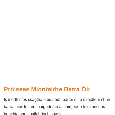
Próiseas Miontaithe Barra Óir
Is modh níos scagtha é bualadh barraí óir a úsáidtear chun
barraí níos lú, ardchaighdeáin a tháirgeadh le mionsonraí
beachta agus bailchríoch snasta.