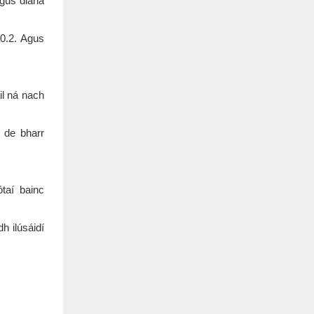
agus diana
a0.2. Agus
il ná nach
h de bharr
ótaí bainc
h ilúsáidí