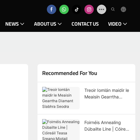
NEWS
ABOUT US
CONTACT US
VIDEO
Recommended For You
Treoir Iomlán maidir le
Meaisín Gearrtha
Diamant Slabhra
Seodra
Foirnéis Annealing
Dúbailte Líne | Cóireáil
Teasa Sreang Miotail