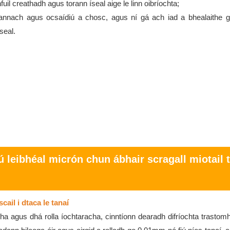
uil creathadh agus torann íseal aige le linn oibríochta;
nach agus ocsaídiú a chosc, agus ní gá ach iad a bhealaithe go 
seal.
 leibhéal micrón chun ábhair scragall miotail 
cail i dtaca le tanaí
acha agus dhá rolla íochtaracha, cinntíonn dearadh difríochta trastom