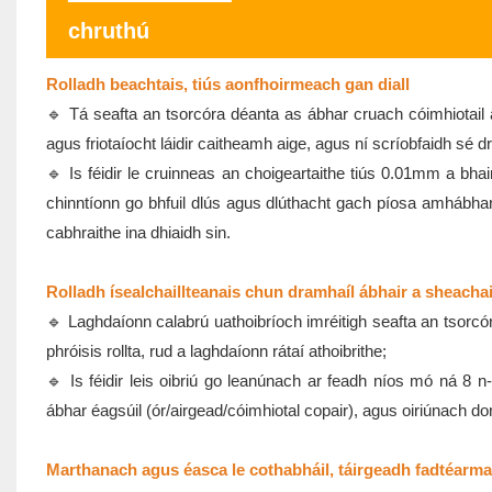
chruthú
Rolladh beachtais, tiús aonfhoirmeach gan diall
🔹 Tá seafta an tsorcóra déanta as ábhar cruach cóimhiotail a
agus friotaíocht láidir caitheamh aige, agus ní scríobfaidh sé dro
🔹 Is féidir le cruinneas an choigeartaithe tiús 0.01mm a bhai
chinntíonn go bhfuil dlús agus dlúthacht gach píosa amháb
cabhraithe ina dhiaidh sin.
Rolladh ísealchaillteanais chun dramhaíl ábhair a sheacha
🔹 Laghdaíonn calabrú uathoibríoch imréitigh seafta an tsorcóra
phróisis rollta, rud a laghdaíonn rátaí athoibrithe;
🔹 Is féidir leis oibriú go leanúnach ar feadh níos mó ná 8 n-u
ábhar éagsúil (ór/airgead/cóimhiotal copair), agus oiriúnach don
Marthanach agus éasca le cothabháil, táirgeadh fadtéarm