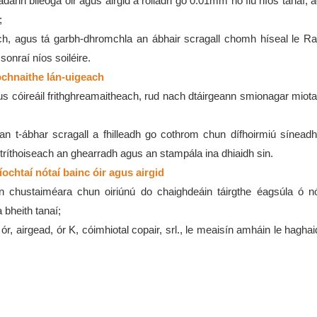
éadann bileoga óir agus airgid a rolladh go 0.01mm nó fiú níos tanaí, 
;
ach, agus tá garbh-dhromchla an ábhair scragall chomh híseal le R
sonraí níos soiléire.
ochnaithe lán-uigeach
s cóireáil frithghreamaitheach, rud nach dtáirgeann smionagar miota
r an t-ábhar scragall a fhilleadh go cothrom chun dífhoirmiú sínead
ríthoiseach an ghearradh agus an stampála ina dhiaidh sin.
aíochtaí nótaí bainc óir agus airgid
s an chustaiméara chun oiriúnú do chaighdeáin táirgthe éagsúla ó n
 bheith tanaí;
r, airgead, ór K, cóimhiotal copair, srl., le meaisín amháin le haghaid