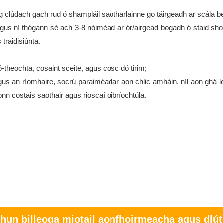
g clúdach gach rud ó shampláil saotharlainne go táirgeadh ar scála b
agus ní thógann sé ach 3-8 nóiméad ar ór/airgead bogadh ó staid sh
traidisiúnta.
theochta, cosaint sceite, agus cosc ​​​​dó tirim;
s an ríomhaire, socrú paraiméadar aon chlic amháin, níl aon ghá le
aíonn costais saothair agus rioscaí oibríochtúla.
hun billeoga miotail aonfhoirmeacha agus dlút