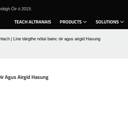
itigh Óir ó 2019.
TEACH ALTRANAIS
PRODUCTS
SOLUTIONS
ach | Líne táirgthe nótaí bainc óir agus airgid Hasung
Óir Agus Airgid Hasung