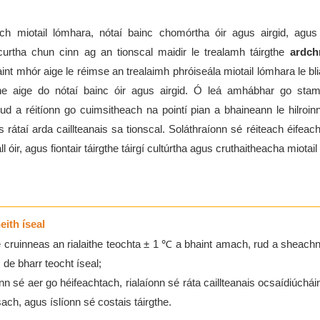
each miotail lómhara, nótaí bainc chomórtha óir agus airgid, agu
 curtha chun cinn ag an tionscal maidir le trealamh táirgthe
ardch
int mhór aige le réimse an trealaimh phróiseála miotail lómhara le bli
ithe aige do nótaí bainc óir agus airgid. Ó leá amhábhar go stamp
rud a réitíonn go cuimsitheach na pointí pian a bhaineann le hilroinn
s rátaí arda caillteanais sa tionscal. Soláthraíonn sé réiteach éifeac
óir, agus fiontair táirgthe táirgí cultúrtha agus cruthaitheacha miotai
eith íseal
r le cruinneas an rialaithe teochta ± 1 ℃ a bhaint amach, rud a sheach
de bharr teocht íseal;
nn sé aer go héifeachtach, rialaíonn sé ráta caillteanais ocsaídiúcháin 
ch, agus íslíonn sé costais táirgthe.