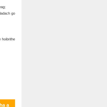
eag;
oladach go
 hoibrithe
ha a