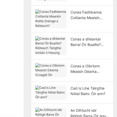
Conas Fadhbanna
Coitianta Meaisín
Rollta Sreinge a
Réiteach?
Conas a dhéantar
Barraí Óir Buailte?
Réiteach Táirgthe
Iomlán ó Hasung
Conas a Oibríonn
Meaisín Déanta
Scragall Óir
Cad is Líne Táirgthe
Nótaí Bainc Óir ann?
An Difríocht idir
Réitigh Barra Óir agus