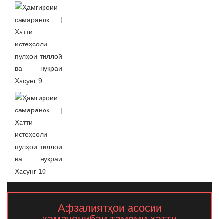
Афзалиятҳои асосии
ҳамаҷонибаи тамоми хатти