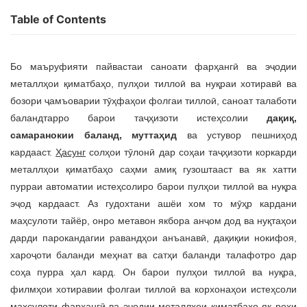
Table of Contents
Бо маъруфияти пайвастаи саноати фарҳангӣ ва эҷодии
металлҳои қиматбаҳо, пулҳои тиллоӣ ва нуқраи хотиравӣ ва
бозори ҷамъоварии тӯҳфаҳои фолгаи тиллоӣ, саноат талаботи
баландтарро барои таҷҳизоти истеҳсолии
дақиқ,
самаранокии баланд, муттаҳид
ва устувор пешниҳод
кардааст.
Ҳасунг
солҳои тӯлонӣ дар соҳаи таҷҳизоти коркарди
металлҳои қиматбаҳо саҳми амиқ гузоштааст ва як хатти
пурраи автоматии истеҳсолиро барои пулҳои тиллоӣ ва нуқра
эҷод кардааст. Аз гудохтани ашёи хом то мӯҳр кардани
маҳсулоти тайёр, онро метавон якбора анҷом дод ва нуқтаҳои
дарди парокандагии равандҳои анъанавӣ, дақиқии нокифоя,
хароҷоти баланди меҳнат ва сатҳи баланди талафотро дар
соҳа пурра ҳал кард. Он барои пулҳои тиллоӣ ва нуқра,
филмҳои хотиравии фолгаи тиллоӣ ва корхонаҳои истеҳсоли
маҳсулоти фарҳангӣ ва эҷодии металлҳои қиматбаҳо як роҳи