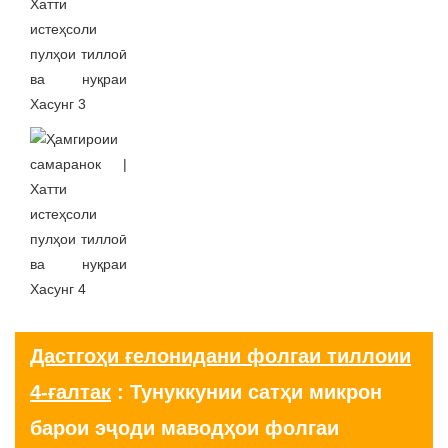
Дастгоҳи ғелонидани фолгаи тиллоии
4-ғалтак
: Тунуккунии сатҳи микрон
барои эҷоди маводҳои фолгаи