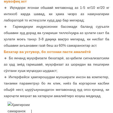
мувофиқ аст
🔹 Иқтидори ягонаи обшавӣ метавонад аз 1-5 кг/10 кг/20 кг
интихоб карда шавад, ки ҳама чизро аз намунагирии
лабораторӣ то истеҳсоли хурд дар бар мегирад;
🔹 Гармидиҳии индуксионии басомади баланд суръати
обшавии зуд дорад ва гузариши тилло/нуқра аз ҳолати сахт ба
ҳолати моеъ танҳо 3-8 дақиқа вақтро мегирад, ки нисбат ба
обшавии анъанавии газӣ беш аз 60% самараноктар аст.
Бехатар ва устувор, бо остонаи пасти амалиётӣ
🔹 Бо якчанд муҳофизати бехатарӣ, аз қабили сигнализатсияи
аз ҳад зиёд гармшавӣ, муҳофизат аз шоридан ва пешгирии
сӯхтани хушк муҷаҳҳаз шудааст;
🔹 Интерфейси ҳамгирошудаи муоширати инсон ва компютер,
танзими параметрҳо бо як клик, ниёз ба коргарони касбии
обшӯӣ нест, шурӯъкунандагон метавонанд зуд оғоз кунанд, ки
хароҷоти меҳнат ва хатарҳои амалиётиро коҳиш медиҳад.