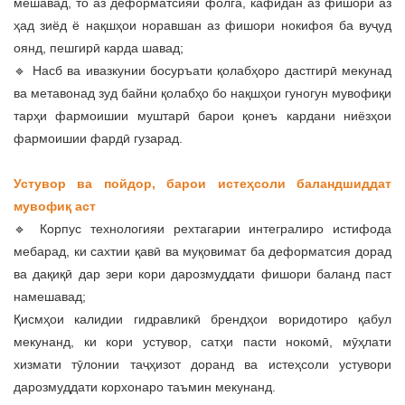
мешавад, то аз деформатсияи фолга, кафидан аз фишори аз
ҳад зиёд ё нақшҳои норавшан аз фишори нокифоя ба вуҷуд
оянд, пешгирӣ карда шавад;
🔹 Насб ва ивазкунии босуръати қолабҳоро дастгирӣ мекунад
ва метавонад зуд байни қолабҳо бо нақшҳои гуногун мувофиқи
тарҳи фармоишии муштарӣ барои қонеъ кардани ниёзҳои
фармоишии фардӣ гузарад.
Устувор ва пойдор, барои истеҳсоли баландшиддат
мувофиқ аст
🔹 Корпус технологияи рехтагарии интегралиро истифода
мебарад, ки сахтии қавӣ ва муқовимат ба деформатсия дорад
ва дақиқӣ дар зери кори дарозмуддати фишори баланд паст
намешавад;
Қисмҳои калидии гидравликӣ брендҳои воридотиро қабул
мекунанд, ки кори устувор, сатҳи пасти нокомӣ, мӯҳлати
хизмати тӯлонии таҷҳизот доранд ва истеҳсоли устувори
дарозмуддати корхонаро таъмин мекунанд.