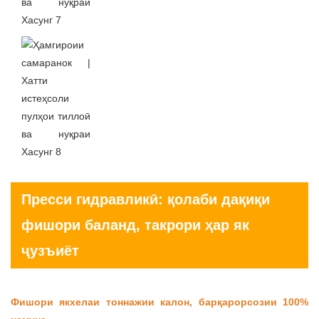
Пресси гидравликӣ: қолаби дақиқи
фишори баланд, такрори ҳар як
ҷузъиёт
Фишори якхелаи тоннажии калон, барқарорсозии 100%