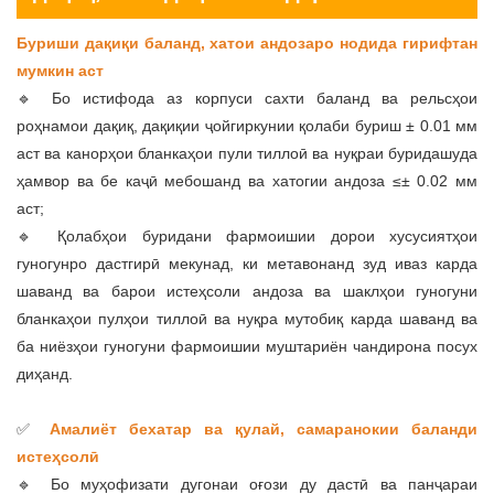
Буриши дақиқи баланд, хатои андозаро нодида гирифтан
мумкин аст
🔹 Бо истифода аз корпуси сахти баланд ва рельсҳои
роҳнамои дақиқ, дақиқии ҷойгиркунии қолаби буриш ± 0.01 мм
аст ва канорҳои бланкаҳои пули тиллоӣ ва нуқраи буридашуда
ҳамвор ва бе каҷӣ мебошанд ва хатогии андоза ≤± 0.02 мм
аст;
🔹 Қолабҳои буридани фармоишии дорои хусусиятҳои
гуногунро дастгирӣ мекунад, ки метавонанд зуд иваз карда
шаванд ва барои истеҳсоли андоза ва шаклҳои гуногуни
бланкаҳои пулҳои тиллоӣ ва нуқра мутобиқ карда шаванд ва
ба ниёзҳои гуногуни фармоишии муштариён чандирона посух
диҳанд.
✅
Амалиёт бехатар ва қулай, самаранокии баланди
истеҳсолӣ
🔹 Бо муҳофизати дугонаи оғози ду дастӣ ва панҷараи