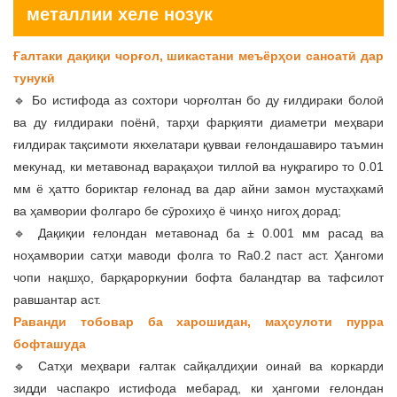
металлии хеле нозук
Ғалтаки дақиқи чорғол, шикастани меъёрҳои саноатӣ дар
тунукӣ
🔹 Бо истифода аз сохтори чорғолтан бо ду ғилдираки болоӣ
ва ду ғилдираки поёнӣ, тарҳи фарқияти диаметри меҳвари
ғилдирак тақсимоти якхелатари қувваи ғелондашавиро таъмин
мекунад, ки метавонад варақаҳои тиллоӣ ва нуқрагиро то 0.01
мм ё ҳатто бориктар ғелонад ва дар айни замон мустаҳкамӣ
ва ҳамвории фолгаро бе сӯрохиҳо ё чинҳо нигоҳ дорад;
🔹 Дақиқии ғелондан метавонад ба ± 0.001 мм расад ва
ноҳамвории сатҳи маводи фолга то Ra0.2 паст аст. Ҳангоми
чопи нақшҳо, барқароркунии бофта баландтар ва тафсилот
равшантар аст.
Раванди тобовар ба харошидан, маҳсулоти пурра
бофташуда
🔹 Сатҳи меҳвари ғалтак сайқалдиҳии оинаӣ ва коркарди
зидди часпакро истифода мебарад, ки ҳангоми ғелондан