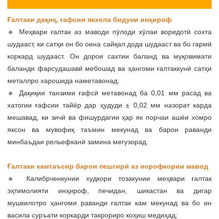
Ғалтаки дақиқ, ғафсии якхела бидуни инҳироф
🔹 Меҳвари ғалтак аз маводи пӯлоди хӯлаи воридотӣ сохта
шудааст, ки сатҳи он бо оина сайқал дода шудааст ва бо гармӣ
коркард шудааст. Он дорои сахтии баланд ва муқовимати
баланди фарсудашавӣ мебошад ва ҳангоми ғалтаккунӣ сатҳи
металлро харошида наметавонад;
🔹 Дақиқии танзими ғафсӣ метавонад ба 0,01 мм расад ва
хатогии ғафсии тайёр дар ҳудуди ± 0,02 мм назорат карда
мешавад, ки зичӣ ва фишурдагии ҳар як порчаи ашёи хомро
яксон ва мувофиқ таъмин мекунад ва барои раванди
минбаъдаи рельефканӣ замина мегузорад.
Ғалтаки камтаъсир барои пешгирӣ аз исрофкории мавод
🔹 Калибрченкунии худкори тозакунии меҳвари ғалтак
эҳтимолияти инҳироф, печидан, шикастан ва дигар
мушкилотро ҳангоми раванди ғалтак кам мекунад ва бо ин
васила суръати коркарди такрориро коҳиш медиҳад;