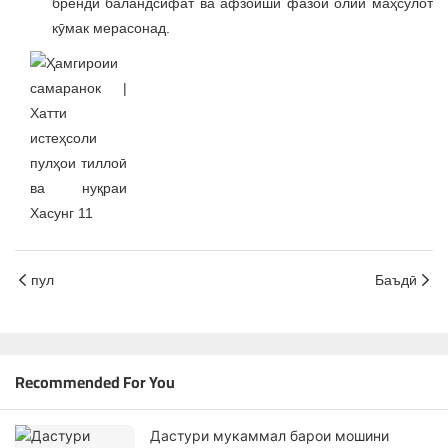
бренди баландсифат ва афзоиши фазои олии маҳсулот
кӯмак мерасонад.
пул
Баъдӣ
Recommended For You
Дастури мукаммал барои мошини