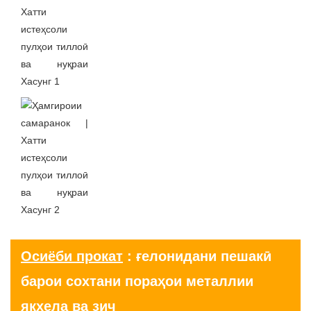
Осиёби прокат
: ғелонидани пешакӣ
барои сохтани пораҳои металлии
якхела ва зич