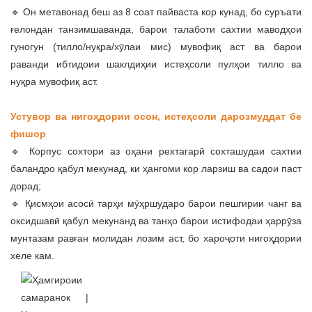
🔹 Он метавонад беш аз 8 соат пайваста кор кунад, бо суръати
ғелондан танзимшаванда, барои талаботи сахтии маводҳои
гуногун (тилло/нуқра/хӯлаи мис) мувофиқ аст ва барои
раванди ибтидоии шаклдиҳии истеҳсоли пулҳои тилло ва
нуқра мувофиқ аст.
Устувор ва нигоҳдории осон, истеҳсоли дарозмуддат бе
фишор
🔹 Корпус сохтори аз оҳани рехтагарӣ сохташудаи сахтии
баландро қабул мекунад, ки ҳангоми кор ларзиш ва садои паст
дорад;
🔹 Қисмҳои асосӣ тарҳи мӯҳршударо барои пешгирии чанг ва
оксидшавӣ қабул мекунанд ва танҳо барои истифодаи ҳаррӯза
мунтазам равған молидан лозим аст, бо хароҷоти нигоҳдории
хеле кам.