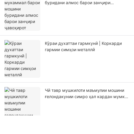
буридани алмос барои занҷири
ҷавоҳирот
Кӯраи духаттаи гармкунӣ | Коркарди
гармии симҳои металлӣ
Чӣ тавр мушкилоти маъмулии мошини
ғелондакунии симро ҳал кардан мумкин
аст?