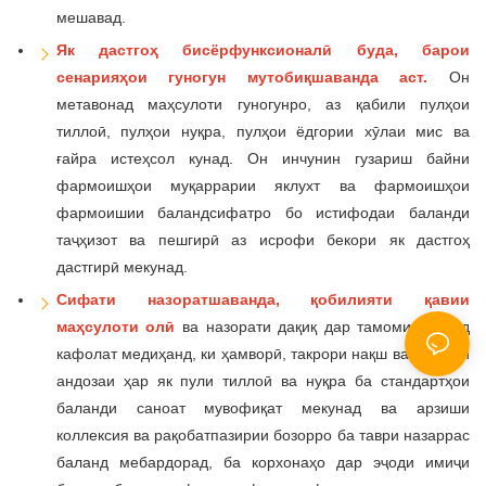
мешавад.
Як дастгоҳ бисёрфунксионалӣ буда, барои
сенарияҳои гуногун мутобиқшаванда аст.
Он
метавонад маҳсулоти гуногунро, аз қабили пулҳои
тиллоӣ, пулҳои нуқра, пулҳои ёдгории хӯлаи мис ва
ғайра истеҳсол кунад. Он инчунин гузариш байни
фармоишҳои муқаррарии яклухт ва фармоишҳои
фармоишии баландсифатро бо истифодаи баланди
таҷҳизот ва пешгирӣ аз исрофи бекори як дастгоҳ
дастгирӣ мекунад.
Сифати назоратшаванда, қобилияти қавии
маҳсулоти олӣ
ва назорати дақиқ дар тамоми раванд
кафолат медиҳанд, ки ҳамворӣ, такрори нақш ва дақиқии
андозаи ҳар як пули тиллоӣ ва нуқра ба стандартҳои
баланди саноат мувофиқат мекунад ва арзиши
коллексия ва рақобатпазирии бозорро ба таври назаррас
баланд мебардорад, ба корхонаҳо дар эҷоди имиҷи