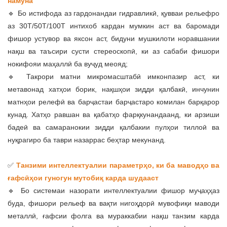
намуна
🔹 Бо истифода аз гардонандаи гидравликӣ, қувваи рельефро
аз 30T/50T/100T интихоб кардан мумкин аст ва баромади
фишор устувор ва яксон аст, бидуни мушкилоти норавшании
нақш ва таъсири сусти стереоскопӣ, ки аз сабаби фишори
нокифояи маҳаллӣ ба вуҷуд меояд;
🔹 Такрори матни микромасштабӣ имконпазир аст, ки
метавонад хатҳои борик, нақшҳои зидди қалбакӣ, инчунин
матнҳои релефӣ ва барҷастаи барҷастаро комилан барқарор
кунад. Хатҳо равшан ва қабатҳо фарқкунандаанд, ки арзиши
бадеӣ ва самаранокии зидди қалбакии пулҳои тиллоӣ ва
нуқрагиро ба таври назаррас беҳтар мекунанд.
✅
Танзими интеллектуалии параметрҳо, ки ба маводҳо ва
ғафсӣҳои гуногун мутобиқ карда шудааст
🔹 Бо системаи назорати интеллектуалии фишор муҷаҳҳаз
буда, фишори рельеф ва вақти нигоҳдорӣ мувофиқи маводи
металлӣ, ғафсии фолга ва мураккабии нақш танзим карда