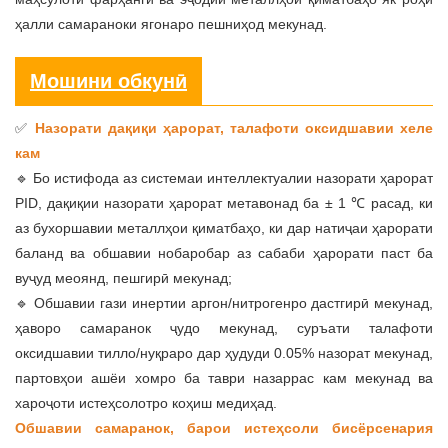
ҳалли самараноки ягонаро пешниҳод мекунад.
Мошини обкунӣ
Назорати дақиқи ҳарорат, талафоти оксидшавии хеле
✅
кам
🔹 Бо истифода аз системаи интеллектуалии назорати ҳарорат
PID, дақиқии назорати ҳарорат метавонад ба ± 1 ℃ расад, ки
аз бухоршавии металлҳои қиматбаҳо, ки дар натиҷаи ҳарорати
баланд ва обшавии нобаробар аз сабаби ҳарорати паст ба
вуҷуд меоянд, пешгирӣ мекунад;
🔹 Обшавии гази инертии аргон/нитрогенро дастгирӣ мекунад,
ҳаворо самаранок ҷудо мекунад, суръати талафоти
оксидшавии тилло/нуқраро дар ҳудуди 0.05% назорат мекунад,
партовҳои ашёи хомро ба таври назаррас кам мекунад ва
хароҷоти истеҳсолотро коҳиш медиҳад.
Обшавии самаранок, барои истеҳсоли бисёрсенария