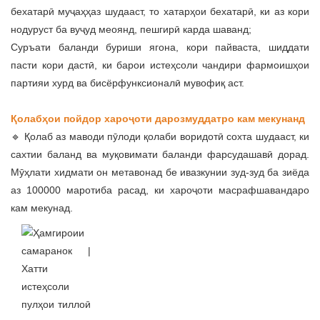
бехатарӣ муҷаҳҳаз шудааст, то хатарҳои бехатарӣ, ки аз кори
нодуруст ба вуҷуд меоянд, пешгирӣ карда шаванд;
Суръати баланди буриши ягона, кори пайваста, шиддати
пасти кори дастӣ, ки барои истеҳсоли чандири фармоишҳои
партияи хурд ва бисёрфунксионалӣ мувофиқ аст.
Қолабҳои пойдор хароҷоти дарозмуддатро кам мекунанд
🔹 Қолаб аз маводи пӯлоди қолаби воридотӣ сохта шудааст, ки
сахтии баланд ва муқовимати баланди фарсудашавӣ дорад.
Мӯҳлати хидмати он метавонад бе ивазкунии зуд-зуд ба зиёда
аз 100000 маротиба расад, ки хароҷоти масрафшавандаро
кам мекунад.