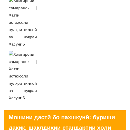
Мошини дастӣ бо пахшкунӣ: буриши
дақиқ, шаклдиҳии стандартии холӣ