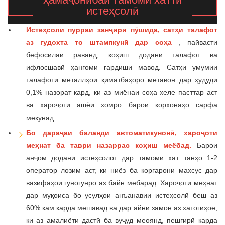
истеҳсолӣ
Истеҳсоли пурраи занҷири пӯшида, сатҳи талафот
аз гудохта то штампкунӣ дар соҳа
, пайвасти
бефосилаи раванд, коҳиш додани талафот ва
ифлосшавӣ ҳангоми гардиши мавод. Сатҳи умумии
талафоти металлҳои қиматбаҳоро метавон дар ҳудуди
0,1% назорат кард, ки аз миёнаи соҳа хеле пасттар аст
ва хароҷоти ашёи хомро барои корхонаҳо сарфа
мекунад.
Бо дараҷаи баланди автоматикунонӣ, хароҷоти
меҳнат ба таври назаррас коҳиш меёбад.
Барои
анҷом додани истеҳсолот дар тамоми хат танҳо 1-2
оператор лозим аст, ки ниёз ба коргарони махсус дар
вазифаҳои гуногунро аз байн мебарад. Хароҷоти меҳнат
дар муқоиса бо усулҳои анъанавии истеҳсолӣ беш аз
60% кам карда мешавад ва дар айни замон аз хатогиҳое,
ки аз амалиёти дастӣ ба вуҷуд меоянд, пешгирӣ карда