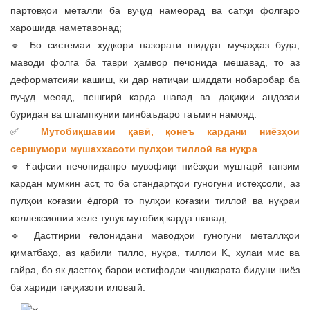
партовҳои металлӣ ба вуҷуд намеорад ва сатҳи фолгаро
харошида наметавонад;
🔹 Бо системаи худкори назорати шиддат муҷаҳҳаз буда,
маводи фолга ба таври ҳамвор печонида мешавад, то аз
деформатсияи кашиш, ки дар натиҷаи шиддати нобаробар ба
вуҷуд меояд, пешгирӣ карда шавад ва дақиқии андозаи
буридан ва штампкунии минбаъдаро таъмин намояд.
✅
Мутобиқшавии қавӣ, қонеъ кардани ниёзҳои
сершумори мушаххасоти пулҳои тиллоӣ ва нуқра
🔹 Ғафсии печониданро мувофиқи ниёзҳои муштарӣ танзим
кардан мумкин аст, то ба стандартҳои гуногуни истеҳсолӣ, аз
пулҳои коғазии ёдгорӣ то пулҳои коғазии тиллоӣ ва нуқраи
коллексионии хеле тунук мутобиқ карда шавад;
🔹 Дастгирии ғелонидани маводҳои гуногуни металлҳои
қиматбаҳо, аз қабили тилло, нуқра, тиллои K, хӯлаи мис ва
ғайра, бо як дастгоҳ барои истифодаи чандкарата бидуни ниёз
ба хариди таҷҳизоти иловагӣ.