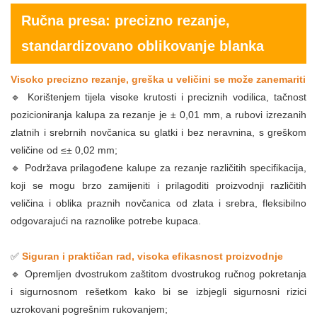
Ručna presa: precizno rezanje,
standardizovano oblikovanje blanka
Visoko precizno rezanje, greška u veličini se može zanemariti
🔹 Korištenjem tijela visoke krutosti i preciznih vodilica, tačnost
pozicioniranja kalupa za rezanje je ± 0,01 mm, a rubovi izrezanih
zlatnih i srebrnih novčanica su glatki i bez neravnina, s greškom
veličine od ≤± 0,02 mm;
🔹 Podržava prilagođene kalupe za rezanje različitih specifikacija,
koji se mogu brzo zamijeniti i prilagoditi proizvodnji različitih
veličina i oblika praznih novčanica od zlata i srebra, fleksibilno
odgovarajući na raznolike potrebe kupaca.
✅
Siguran i praktičan rad, visoka efikasnost proizvodnje
🔹 Opremljen dvostrukom zaštitom dvostrukog ručnog pokretanja
i sigurnosnom rešetkom kako bi se izbjegli sigurnosni rizici
uzrokovani pogrešnim rukovanjem;