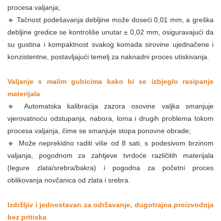
procesa valjanja;
🔹 Tačnost podešavanja debljine može doseći 0,01 mm, a greška
debljine gredice se kontroliše unutar ± 0,02 mm, osiguravajući da
su gustina i kompaktnost svakog komada sirovine ujednačene i
konzistentne, postavljajući temelj za naknadni proces utiskivanja.
Valjanje s malim gubicima kako bi se izbjeglo rasipanje
materijala
🔹 Automatska kalibracija zazora osovine valjka smanjuje
vjerovatnoću odstupanja, nabora, loma i drugih problema tokom
procesa valjanja, čime se smanjuje stopa ponovne obrade;
🔹 Može neprekidno raditi više od 8 sati, s podesivom brzinom
valjanja, pogodnom za zahtjeve tvrdoće različitih materijala
(legure zlata/srebra/bakra) i pogodna za početni proces
oblikovanja novčanica od zlata i srebra.
Izdržljiv i jednostavan za održavanje, dugotrajna proizvodnja
bez pritiska