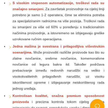
S visokim stepenom automatizacije, troškovi rada su
značajno smanjeni.
Za završetak proizvodnje na cijeloj liniji
potrebno je samo 1-2 operatera, čime se eliminira potreba
za specijaliziranim radnicima na više pozicija. Troškovi rada
su smanjeni za više od 60% u poređenju s tradicionalnim
načinima proizvodnje, a istovremeno se izbjegavaju greške
uzrokovane ručnim operacijama.
Jedna mašina je svestrana i prilagodljiva višestrukim
scenarijima.
Može proizvoditi različite proizvode kao što su
zlatne novčanice, srebrne novčanice, komemorativne
novčanice od legura bakra itd. Također podržava
prebacivanje između redovnih narudžbi na veliko i
visokokvalitetnih prilagođenih narudžbi, uz visoku
iskorištenost opreme i izbjegavanje neiskorištenog rada
jednog uređaja.
Kontrolisan kvalitet, snažna premium sposobnost
proizvoda
i precizna kontrola tokom cijelog procesa
osiguravaju da ravnost, reprodukcija uzorka i dimenzionalna