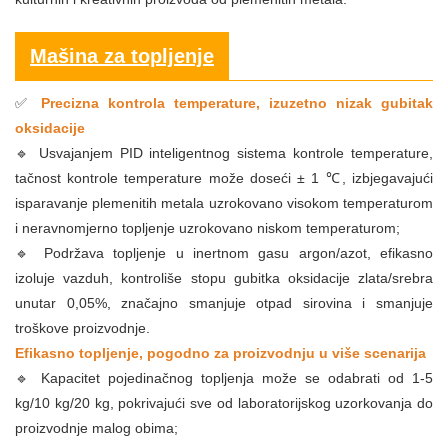
Mašina za topljenje
Precizna kontrola temperature, izuzetno nizak gubitak
✅
oksidacije
🔹 Usvajanjem PID inteligentnog sistema kontrole temperature,
tačnost kontrole temperature može doseći ± 1 ℃, izbjegavajući
isparavanje plemenitih metala uzrokovano visokom temperaturom
i neravnomjerno topljenje uzrokovano niskom temperaturom;
🔹 Podržava topljenje u inertnom gasu argon/azot, efikasno
izoluje vazduh, kontroliše stopu gubitka oksidacije zlata/srebra
unutar 0,05%, značajno smanjuje otpad sirovina i smanjuje
troškove proizvodnje.
Efikasno topljenje, pogodno za proizvodnju u više scenarija
🔹 Kapacitet pojedinačnog topljenja može se odabrati od 1-5
kg/10 kg/20 kg, pokrivajući sve od laboratorijskog uzorkovanja do
proizvodnje malog obima;