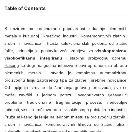
Table of Contents
S obzirom na kontinuiranu popularnost industrije plemenitih
metala u kulturnoj i kreativnoj industriji, komemorativnih zlatnih i
srebrnih novčanica i tržišta kolekcionarskih poklona od zlatne
folije, industrija je postavila veće zahtjeve za
visokopreciznu,
visokoefikasnu, integriranu
i stabilnu proizvodnu opremu.
Hasung
se dugi niz godina intenzivno bavi opremom za obradu
plemenitih metala i stvorio je kompletnu automatiziranu
proizvodnu liniju zatvorenog tipa za zlatne i srebrne novčanice.
Od topljenja sirovine do štancanja gotovog proizvoda, sve se
može završiti u jednom potezu, sveobuhvatno rješavajući
probleme tradicionalne fragmentacije procesa, nedovoljne
tačnosti, visokih troškova rada i visokih stopa gubitaka u industriji.
Pruža efikasno rješenje na jednom mjestu za proizvodnju zlatnih i
srebrnih novčanica, komemorativnih filmova od zlatne folije i
kulturnih i kreativnih proizvoda od plemenitih metala.