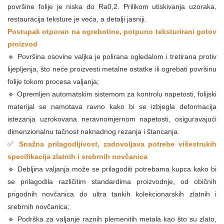
površine folije je niska do Ra0,2. Prilikom utiskivanja uzoraka,
restauracija teksture je veća, a detalji jasniji.
Postupak otporan na ogrebotine, potpuno teksturirani gotov
proizvod
🔹 Površina osovine valjka je polirana ogledalom i tretirana protiv
lijepljenja, što neće proizvesti metalne ostatke ili ogrebati površinu
folije tokom procesa valjanja;
🔹 Opremljen automatskim sistemom za kontrolu napetosti, folijski
materijal se namotava ravno kako bi se izbjegla deformacija
istezanja uzrokovana neravnomjernom napetosti, osiguravajući
dimenzionalnu tačnost naknadnog rezanja i štancanja.
✅
Snažna prilagodljivost, zadovoljava potrebe višestrukih
specifikacija zlatnih i srebrnih novčanica
🔹 Debljina valjanja može se prilagoditi potrebama kupca kako bi
se prilagodila različitim standardima proizvodnje, od običnih
prigodnih novčanica do ultra tankih kolekcionarskih zlatnih i
srebrnih novčanica;
🔹 Podrška za valjanje raznih plemenitih metala kao što su zlato,