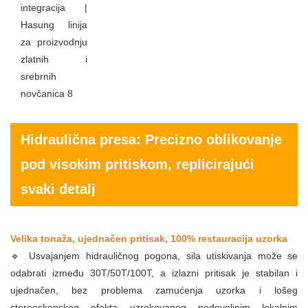
Hidraulična presa: Precizno oblikovanje
pod visokim pritiskom, replicirajući
svaki detalj
Velika tonaža, ujednačen pritisak, 100% restauracija uzorka
🔹 Usvajanjem hidrauličnog pogona, sila utiskivanja može se
odabrati između 30T/50T/100T, a izlazni pritisak je stabilan i
ujednačen, bez problema zamućenja uzorka i lošeg
stereoskopskog efekta uzrokovanog nedovoljnim lokalnim