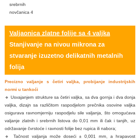
Valjaonica zlatne folije sa 4 valjka
Stanjivanje na nivou mikrona za
stvaranje izuzetno delikatnih metalnih
folija
Precizno valjanje s četiri valjka, probijanje industrijskih
normi u tankoći
🔹 Usvajanjem strukture sa četiri valjka, sa dva gornja i dva donja
valjka, dizajn sa različitom raspodjelom prečnika osovine valjka
osigurava ravnomjerniju raspodjelu sile valjanja, što omogućava
valjanje zlatnih i srebrnih listova do 0,01 mm ili čak i tanjih, uz
održavanje čvrstoće i ravnosti folije bez rupica ili nabora;
🔹 Tačnost valjanja može doseći ± 0,001 mm, a hrapavost