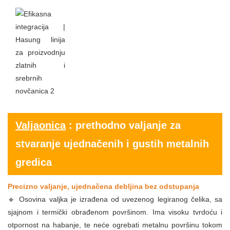
Valjaonica
: prethodno valjanje za
stvaranje ujednačenih i gustih metalnih
gredica
Precizno valjanje, ujednačena debljina bez odstupanja
🔹 Osovina valjka je izrađena od uvezenog legiranog čelika, sa
sjajnom i termički obrađenom površinom. Ima visoku tvrdoću i
otpornost na habanje, te neće ogrebati metalnu površinu tokom