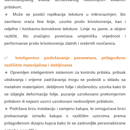
pritiskom;
🔹 Može se postići replikacija teksture u mikrorazmjeri, što
savršeno vraća fine linije, uzorke protiv krivotvorenja, kao i
reljefne i konkavno-konveksne teksture. Linije su jasne, a slojevi
različiti, što značajno povećava umjetničku vrijednost i
performanse protiv krivotvorenja zlatnih i srebrnih novčanica.
✅
Inteligentno podešavanje parametara, prilagođeno
različitim materijalima i debljinama
🔹 Opremljen inteligentnim sistemom za kontrolu pritiska, pritisak
utiskivanja i vrijeme zadržavanja mogu se podesiti u skladu sa
metalnim materijalom, debljinom folije i složenošću uzorka kako bi
se izbjegla deformacija folije, pucanje uzrokovano prekomjernim
pritiskom ili nejasni uzorci uzrokovani nedovoljnim pritiskom;
🔹 Podržava brzu instalaciju i zamjenu kalupa, te omogućava brzo
prebacivanje između kalupa s različitim uzorcima prema
prilagođenom dizajnu kupca kako bi se zadovoljile personalizirane