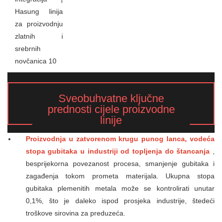
Sveobuhvatne ključne
prednosti cijele proizvodne
linije
Proizvodnja u zatvorenom krugu punog lanca, vodeća
stopa gubitaka u industriji od topljenja do štancanja
,
besprijekorna povezanost procesa, smanjenje gubitaka i
zagađenja tokom prometa materijala. Ukupna stopa
gubitaka plemenitih metala može se kontrolirati unutar
0,1%, što je daleko ispod prosjeka industrije, štedeći
troškove sirovina za preduzeća.