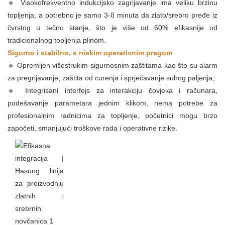
🔹 Visokofrekventno indukcijsko zagrijavanje ima veliku brzinu
topljenja, a potrebno je samo 3-8 minuta da zlato/srebro pređe iz
čvrstog u tečno stanje, što je više od 60% efikasnije od
tradicionalnog topljenja plinom.
Sigurno i stabilno, s niskim operativnim pragom
🔹 Opremljen višestrukim sigurnosnim zaštitama kao što su alarm
za pregrijavanje, zaštita od curenja i sprječavanje suhog paljenja;
🔹 Integrisani interfejs za interakciju čovjeka i računara,
podešavanje parametara jednim klikom, nema potrebe za
profesionalnim radnicima za topljenje, početnici mogu brzo
započeti, smanjujući troškove rada i operativne rizike.