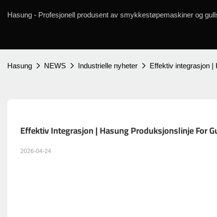
Hasung - Profesjonell produsent av smykkestøpemaskiner og gulls
Hasung
NEWS
Industrielle nyheter
Effektiv integrasjon |
Effektiv Integrasjon | Hasung Produksjonslinje For G
2026-04-24