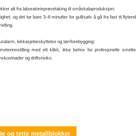
ker alt fra laboratorieprøvetaking til småskalaproduksjon;
, og det tar bare 3–8 minutter for gull/sølv å gå fra fast til flytende
elting.
ralarm, lekkasjebeskyttelse og tørrforebygging;
eterinnstilling med ett klikk, ikke behov for profesjonelle smelte
kostnader og driftsrisiko.
de og tette metallblokker