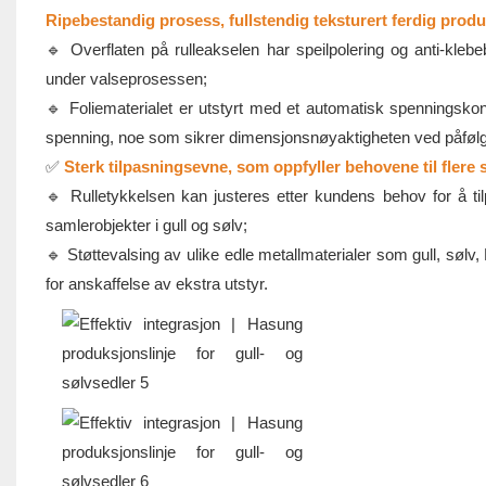
Ripebestandig prosess, fullstendig teksturert ferdig produ
🔹 Overflaten på rulleakselen har speilpolering og anti-klebeb
under valseprosessen;
🔹 Foliematerialet er utstyrt med et automatisk spenningskon
spenning, noe som sikrer dimensjonsnøyaktigheten ved påfølg
✅
Sterk tilpasningsevne, som oppfyller behovene til flere s
🔹 Rulletykkelsen kan justeres etter kundens behov for å til
samlerobjekter i gull og sølv;
🔹 Støttevalsing av ulike edle metallmaterialer som gull, sølv
for anskaffelse av ekstra utstyr.