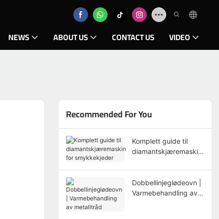
NEWS
ABOUT US
CONTACT US
VIDEO
Recommended For You
Komplett guide til
diamantskjæremaskin
for smykkekjeder
Dobbellinjeglødeovn |
Varmebehandling av
metalltråd