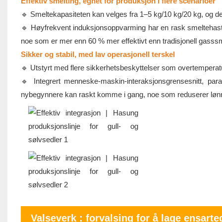
Effektiv smelting, egnet for produksjon i flere scenarioer
🔹 Smeltekapasiteten kan velges fra 1–5 kg/10 kg/20 kg, og dek
🔹 Høyfrekvent induksjonsoppvarming har en rask smeltehastighet
noe som er mer enn 60 % mer effektivt enn tradisjonell gasssm
Sikker og stabil, med lav operasjonell terskel
🔹 Utstyrt med flere sikkerhetsbeskyttelser som overtemperatu
🔹 Integrert menneske-maskin-interaksjonsgrensesnitt, param
nybegynnere kan raskt komme i gang, noe som reduserer lønns
Valseverk
: forvalsing for å lage ensarte