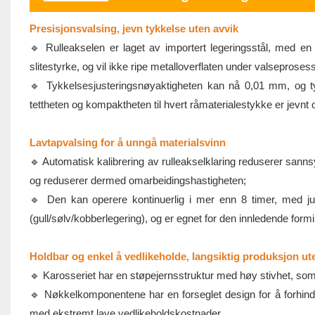
Presisjonsvalsing, jevn tykkelse uten avvik
🔹 Rulleakselen er laget av importert legeringsstål, med en
slitestyrke, og vil ikke ripe metalloverflaten under valseproses
🔹 Tykkelsesjusteringsnøyaktigheten kan nå 0,01 mm, og tyk
tettheten og kompaktheten til hvert råmaterialestykke er jevnt
Lavtapvalsing for å unngå materialsvinn
🔹 Automatisk kalibrering av rulleakselklaring reduserer sann
og reduserer dermed omarbeidingshastigheten;
🔹 Den kan operere kontinuerlig i mer enn 8 timer, med juste
(gull/sølv/kobberlegering), og er egnet for den innledende for
Holdbar og enkel å vedlikeholde, langsiktig produksjon ut
🔹 Karosseriet har en støpejernsstruktur med høy stivhet, som 
🔹 Nøkkelkomponentene har en forseglet design for å forhind
med ekstremt lave vedlikeholdskostnader.