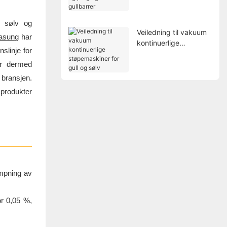
og preging av
gullbarrer
og sølv og
Veiledning til vakuum
asung
har
kontinuerlige
slinje for
støpemaskiner for gull
og sølv
ser dermed
 bransjen.
e produkter
ampning av
or 0,05 %,