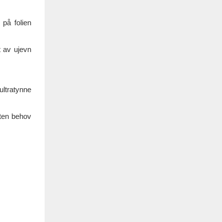
 på folien
t av ujevn
ultratynne
uten behov