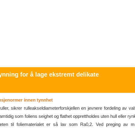
nning for å lage ekstremt delikate
ansjenormer innen tynnhet
ler, sikrer rulleakseldiameterforskjellen en jevnere fordeling av val
amtidig som foliens seighet og flathet opprettholdes uten hull eller ryn
ten til foliematerialet er så lav som Ra0,2. Ved preging av m