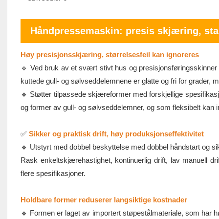
Håndpressemaskin: presis skjæring, st
Høy presisjonsskjæring, størrelsesfeil kan ignoreres
🔹 Ved bruk av et svært stivt hus og presisjonsføringsskinne
kuttede gull- og sølvseddelemnene er glatte og fri for grader, 
🔹 Støtter tilpassede skjæreformer med forskjellige spesifikasj
og former av gull- og sølvseddelemner, og som fleksibelt kan
✅
Sikker og praktisk drift, høy produksjonseffektivitet
🔹 Utstyrt med dobbel beskyttelse med dobbel håndstart og sikke
Rask enkeltskjærehastighet, kontinuerlig drift, lav manuell dri
flere spesifikasjoner.
Holdbare former reduserer langsiktige kostnader
🔹 Formen er laget av importert støpestålmateriale, som har h