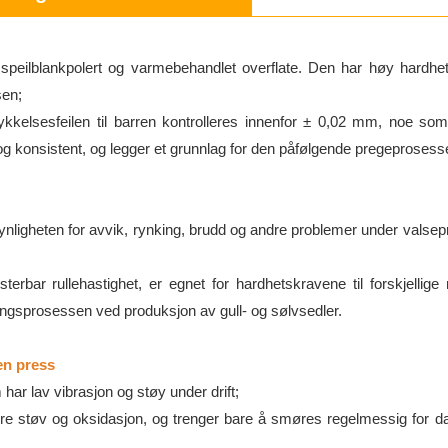
 speilblankpolert og varmebehandlet overflate. Den har høy hardhe
sen;
kelsesfeilen til barren kontrolleres innenfor ± 0,02 mm, noe som
 og konsistent, og legger et grunnlag for den påfølgende pregeprosess
synligheten for avvik, rynking, brudd og andre problemer under valse
rbar rullehastighet, er egnet for hardhetskravene til forskjellige 
mingsprosessen ved produksjon av gull- og sølvsedler.
en press
har lav vibrasjon og støy under drift;
re støv og oksidasjon, og trenger bare å smøres regelmessig for da