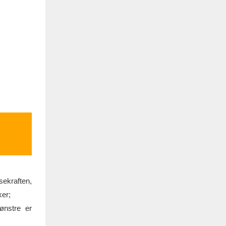
sekraften,
ker;
ønstre er