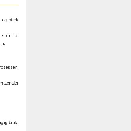
t og sterk
 sikrer at
en.
prosessen,
materialer
glig bruk,