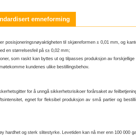
andardisert emneforming
r er posisjoneringsnøyaktigheten til skjæreformen ± 0,01 mm, og kan
med en størrelsesfeil på ≤± 0,02 mm;
oner, som raskt kan byttes ut og tilpasses produksjon av forskjellige 
 imøtekomme kundenes ulike bestillingsbehov.
rhetsgitter for å unngå sikkerhetsrisikoer forårsaket av feilbetjenin
ftsintensitet, egnet for fleksibel produksjon av små partier og bestil
øy hardhet og sterk slitestyrke. Levetiden kan nå mer enn 100 000 g