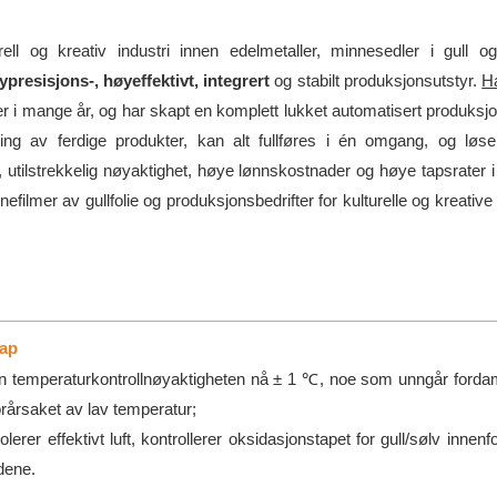
rell og kreativ industri innen edelmetaller, minnesedler i gull 
ypresisjons-, høyeffektivt, integrert
og stabilt produksjonsutstyr.
H
ller i mange år, og har skapt en komplett lukket automatisert produksjon
pling av ferdige produkter, kan alt fullføres i én omgang, og lø
 utilstrekkelig nøyaktighet, høye lønnskostnader og høye tapsrater i
nefilmer av gullfolie og produksjonsbedrifter for kulturelle og kreativ
tap
kan temperaturkontrollnøyaktigheten nå ± 1 ℃, noe som unngår ford
orårsaket av lav temperatur;
erer effektivt luft, kontrollerer oksidasjonstapet for gull/sølv innenf
dene.