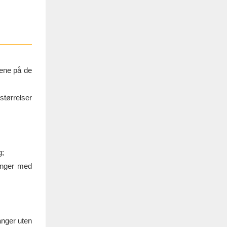
tene på de
størrelser
g;
linger med
anger uten