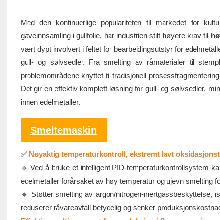
Med den kontinuerlige populariteten til markedet for kultu
gaveinnsamling i gullfolie, har industrien stilt høyere krav til
hø
vært dypt involvert i feltet for bearbeidingsutstyr for edelmeta
gull- og sølvsedler. Fra smelting av råmaterialer til stem
problemområdene knyttet til tradisjonell prosessfragmentering,
Det gir en effektiv komplett løsning for gull- og sølvsedler, min
innen edelmetaller.
Smeltemaskin
Nøyaktig temperaturkontroll, ekstremt lavt oksidasjons
✅
🔹 Ved å bruke et intelligent PID-temperaturkontrollsystem 
edelmetaller forårsaket av høy temperatur og ujevn smelting f
🔹 Støtter smelting av argon/nitrogen-inertgassbeskyttelse, isol
reduserer råvareavfall betydelig og senker produksjonskostna