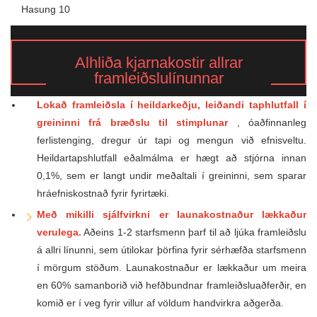
Alhliða kjarnakostir allrar
framleiðslulínunnar
Lokað framleiðsla í heildarkeðju, leiðandi taphlutfall í
greininni frá bræðslu til stimplunar
, óaðfinnanleg
ferlistenging, dregur úr tapi og mengun við efnisveltu.
Heildartapshlutfall eðalmálma er hægt að stjórna innan
0,1%, sem er langt undir meðaltali í greininni, sem sparar
hráefniskostnað fyrir fyrirtæki.
Með mikilli sjálfvirkni er launakostnaður lækkaður
verulega.
Aðeins 1-2 starfsmenn þarf til að ljúka framleiðslu
á allri línunni, sem útilokar þörfina fyrir sérhæfða starfsmenn
í mörgum stöðum. Launakostnaður er lækkaður um meira
en 60% samanborið við hefðbundnar framleiðsluaðferðir, en
komið er í veg fyrir villur af völdum handvirkra aðgerða.