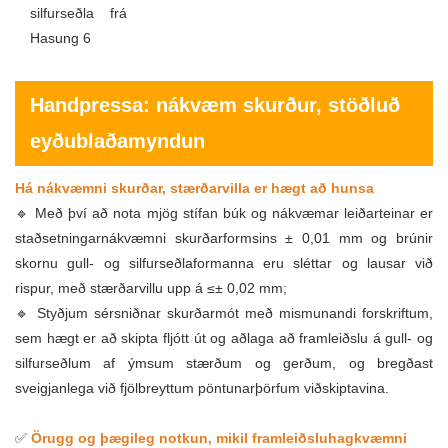
Handpressa: nákvæm skurður, stöðluð
eyðublaðamyndun
Há nákvæmni skurðar, stærðarvilla er hægt að hunsa
🔹 Með því að nota mjög stífan búk og nákvæmar leiðarteinar er
staðsetningarnákvæmni skurðarformsins ± 0,01 mm og brúnir
skornu gull- og silfurseðlaformanna eru sléttar og lausar við
rispur, með stærðarvillu upp á ≤± 0,02 mm;
🔹 Styðjum sérsniðnar skurðarmót með mismunandi forskriftum,
sem hægt er að skipta fljótt út og aðlaga að framleiðslu á gull- og
silfurseðlum af ýmsum stærðum og gerðum, og bregðast
sveigjanlega við fjölbreyttum pöntunarþörfum viðskiptavina.
✅
Örugg og þægileg notkun, mikil framleiðsluhagkvæmni