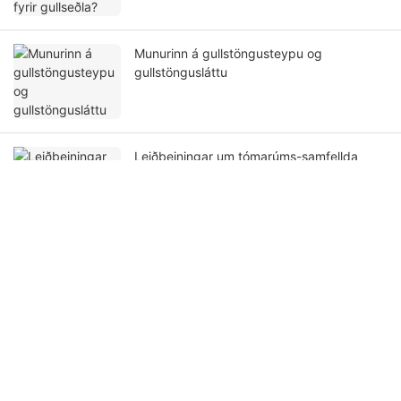
Munurinn á gullstöngusteypu og
gullstöngusláttu
Leiðbeiningar um tómarúms-samfellda
steypuvélar fyrir gull og silfur
Get In Touch With Us
Nafn