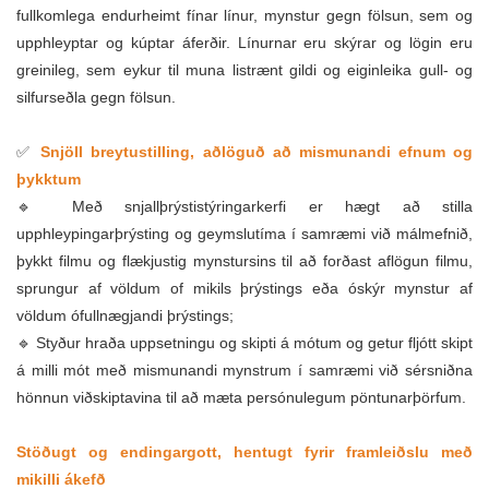
fullkomlega endurheimt fínar línur, mynstur gegn fölsun, sem og
upphleyptar og kúptar áferðir. Línurnar eru skýrar og lögin eru
greinileg, sem eykur til muna listrænt gildi og eiginleika gull- og
silfurseðla gegn fölsun.
✅
Snjöll breytustilling, aðlöguð að mismunandi efnum og
þykktum
🔹 Með snjallþrýstistýringarkerfi er hægt að stilla
upphleypingarþrýsting og geymslutíma í samræmi við málmefnið,
þykkt filmu og flækjustig mynstursins til að forðast aflögun filmu,
sprungur af völdum of mikils þrýstings eða óskýr mynstur af
völdum ófullnægjandi þrýstings;
🔹 Styður hraða uppsetningu og skipti á mótum og getur fljótt skipt
á milli mót með mismunandi mynstrum í samræmi við sérsniðna
hönnun viðskiptavina til að mæta persónulegum pöntunarþörfum.
Stöðugt og endingargott, hentugt fyrir framleiðslu með
mikilli ákefð