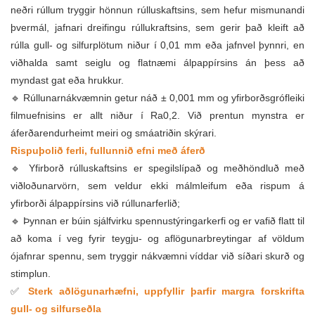
neðri rúllum tryggir hönnun rúlluskaftsins, sem hefur mismunandi
þvermál, jafnari dreifingu rúllukraftsins, sem gerir það kleift að
rúlla gull- og silfurplötum niður í 0,01 mm eða jafnvel þynnri, en
viðhalda samt seiglu og flatnæmi álpappírsins án þess að
myndast gat eða hrukkur.
🔹 Rúllunarnákvæmnin getur náð ± 0,001 mm og yfirborðsgrófleiki
filmuefnisins er allt niður í Ra0,2. Við prentun mynstra er
áferðarendurheimt meiri og smáatriðin skýrari.
Rispuþolið ferli, fullunnið efni með áferð
🔹 Yfirborð rúlluskaftsins er spegilslípað og meðhöndluð með
viðloðunarvörn, sem veldur ekki málmleifum eða rispum á
yfirborði álpappírsins við rúllunarferlið;
🔹 Þynnan er búin sjálfvirku spennustýringarkerfi og er vafið flatt til
að koma í veg fyrir teygju- og aflögunarbreytingar af völdum
ójafnrar spennu, sem tryggir nákvæmni víddar við síðari skurð og
stimplun.
✅
Sterk aðlögunarhæfni, uppfyllir þarfir margra forskrifta
gull- og silfurseðla