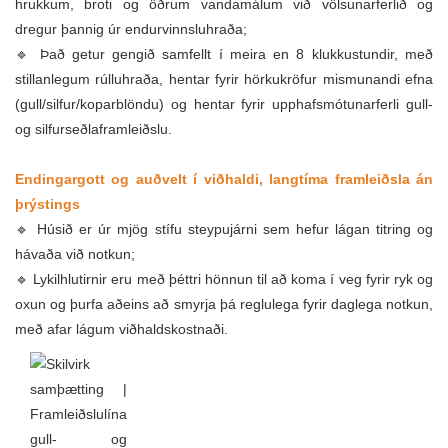
hrukkum, broti og öðrum vandamálum við völsunarferlið og
dregur þannig úr endurvinnsluhraða;
🔹 Það getur gengið samfellt í meira en 8 klukkustundir, með
stillanlegum rúlluhraða, hentar fyrir hörkukröfur mismunandi efna
(gull/silfur/koparblöndu) og hentar fyrir upphafsmótunarferli gull-
og silfurseðlaframleiðslu.
Endingargott og auðvelt í viðhaldi, langtíma framleiðsla án
þrýstings
🔹 Húsið er úr mjög stífu steypujárni sem hefur lágan titring og
hávaða við notkun;
🔹 Lykilhlutirnir eru með þéttri hönnun til að koma í veg fyrir ryk og
oxun og þurfa aðeins að smyrja þá reglulega fyrir daglega notkun,
með afar lágum viðhaldskostnaði.