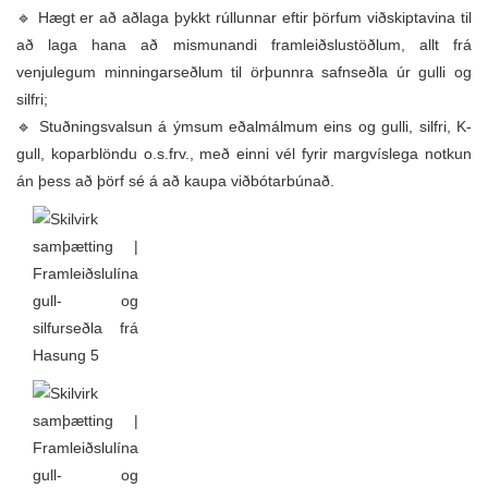
🔹 Hægt er að aðlaga þykkt rúllunnar eftir þörfum viðskiptavina til
að laga hana að mismunandi framleiðslustöðlum, allt frá
venjulegum minningarseðlum til örþunnra safnseðla úr gulli og
silfri;
🔹 Stuðningsvalsun á ýmsum eðalmálmum eins og gulli, silfri, K-
gull, koparblöndu o.s.frv., með einni vél fyrir margvíslega notkun
án þess að þörf sé á að kaupa viðbótarbúnað.