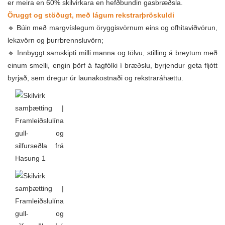
er meira en 60% skilvirkara en hefðbundin gasbræðsla.
Öruggt og stöðugt, með lágum rekstrarþröskuldi
🔹 Búin með margvíslegum öryggisvörnum eins og ofhitaviðvörun,
lekavörn og þurrbrennsluvörn;
🔹 Innbyggt samskipti milli manna og tölvu, stilling á breytum með
einum smelli, engin þörf á fagfólki í bræðslu, byrjendur geta fljótt
byrjað, sem dregur úr launakostnaði og rekstraráhættu.