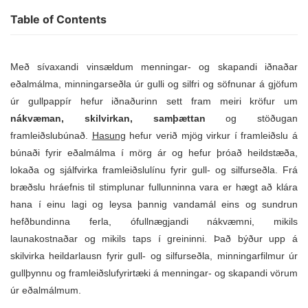
Table of Contents
Með sívaxandi vinsældum menningar- og skapandi iðnaðar
eðalmálma, minningarseðla úr gulli og silfri og söfnunar á gjöfum
úr gullpappír hefur iðnaðurinn sett fram meiri kröfur um
nákvæman, skilvirkan, samþættan
og stöðugan
framleiðslubúnað.
Hasung
hefur verið mjög virkur í framleiðslu á
búnaði fyrir eðalmálma í mörg ár og hefur þróað heildstæða,
lokaða og sjálfvirka framleiðslulínu fyrir gull- og silfurseðla. Frá
bræðslu hráefnis til stimplunar fullunninna vara er hægt að klára
hana í einu lagi og leysa þannig vandamál eins og sundrun
hefðbundinna ferla, ófullnægjandi nákvæmni, mikils
launakostnaðar og mikils taps í greininni. Það býður upp á
skilvirka heildarlausn fyrir gull- og silfurseðla, minningarfilmur úr
gullþynnu og framleiðslufyrirtæki á menningar- og skapandi vörum
úr eðalmálmum.