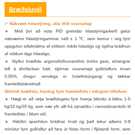
Bræðsluvél
Nákvæm hitastýring, afar lítið oxunartap
✅
🔹 Með því að nota PID greindar hitastýringarkerfi getur
nákvæmni hitastýringarinnar náð ± 1 ℃, sem kemur í veg fyrir
uppgufun eðalmálma af völdum mikils hitastigs og ójafna bráðnun
af völdum lágs hitastigs;
🔹 Styður bræðslu argons/köfnunarefnis óvirks gass, einangrar
loft á áhrifaríkan hátt, stjórnar oxunartapi gulls/silfurs innan
0,05%, dregur verulega úr hráefnisúrgangi og lækkar
framleiðslukostnað.
Skilvirk bræðslu, hentug fyrir framleiðslu í mörgum tilfellum
🔹 Hægt er að velja bræðslugetu fyrir hverja blöndu á bilinu 1-5
kg/10 kg/20 kg, sem nær yfir allt frá sýnatöku í rannsóknarstofu til
framleiðslu í litlum stíl;
🔹 Hátíðni spanhitun bráðnar hratt og það tekur aðeins 3-8
mínútur fyrir gull/silfur að fara úr föstu formi í fljótandi form, sem