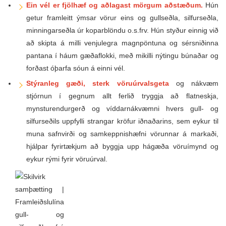
Ein vél er fjölhæf og aðlagast mörgum aðstæðum.
Hún
getur framleitt ýmsar vörur eins og gullseðla, silfurseðla,
minningarseðla úr koparblöndu o.s.frv. Hún styður einnig við
að skipta á milli venjulegra magnpöntuna og sérsniðinna
pantana í háum gæðaflokki, með mikilli nýtingu búnaðar og
forðast óþarfa sóun á einni vél.
Stýranleg gæði, sterk vöruúrvalsgeta
og nákvæm
stjórnun í gegnum allt ferlið tryggja að flatneskja,
mynsturendurgerð og víddarnákvæmni hvers gull- og
silfurseðils uppfylli strangar kröfur iðnaðarins, sem eykur til
muna safnvirði og samkeppnishæfni vörunnar á markaði,
hjálpar fyrirtækjum að byggja upp hágæða vöruímynd og
eykur rými fyrir vöruúrval.