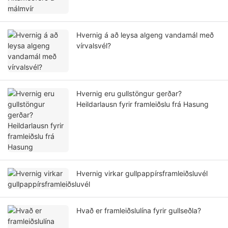
Hvernig á að leysa algeng vandamál með
vírvalsvél?
Hvernig eru gullstöngur gerðar?
Heildarlausn fyrir framleiðslu frá Hasung
Hvernig virkar gullpappírsframleiðsluvél
Hvað er framleiðslulína fyrir gullseðla?