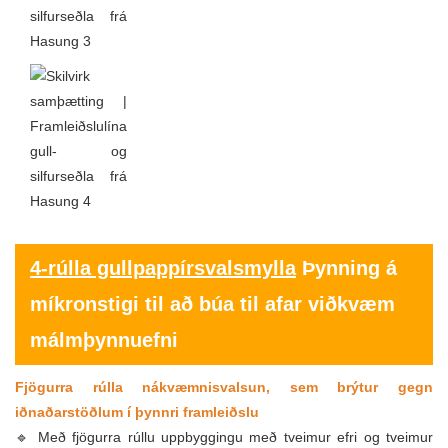
4-rúlla gullpappírsvalsmylla
Þynning á
míkronstigi til að búa til afar viðkvæm
málmþynnuefni
Fjögurra rúlla nákvæmnisvalsun, sem brýtur gegn
iðnaðarstöðlum í þynnri framleiðslu
🔹 Með fjögurra rúllu uppbyggingu með tveimur efri og tveimur