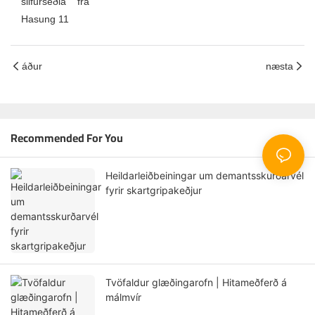
áður
næsta
Recommended For You
Heildarleiðbeiningar um demantsskurðarvél
fyrir skartgripakeðjur
Tvöfaldur glæðingarofn | Hitameðferð á
málmvír