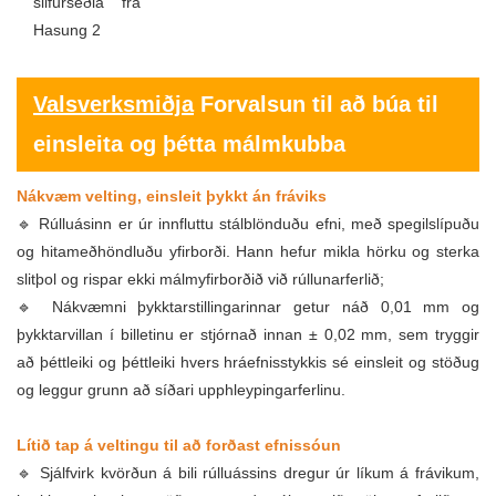
Valsverksmiðja
Forvalsun til að búa til
einsleita og þétta málmkubba
Nákvæm velting, einsleit þykkt án fráviks
🔹 Rúlluásinn er úr innfluttu stálblönduðu efni, með spegilslípuðu
og hitameðhöndluðu yfirborði. Hann hefur mikla hörku og sterka
slitþol og rispar ekki málmyfirborðið við rúllunarferlið;
🔹 Nákvæmni þykktarstillingarinnar getur náð 0,01 mm og
þykktarvillan í billetinu er stjórnað innan ± 0,02 mm, sem tryggir
að þéttleiki og þéttleiki hvers hráefnisstykkis sé einsleit og stöðug
og leggur grunn að síðari upphleypingarferlinu.
Lítið tap á veltingu til að forðast efnissóun
🔹 Sjálfvirk kvörðun á bili rúlluássins dregur úr líkum á frávikum,