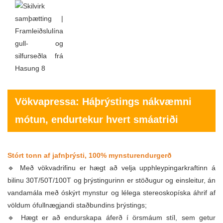
Vökvapressa: Háþrýstings nákvæmni
mótun, endurtekur hvert smáatriði
Stórt tonn af jafnþrýsti, 100% mynsturendurgerð
🔹 Með vökvadrifinu er hægt að velja upphleypingarkraftinn á
bilinu 30T/50T/100T og þrýstingurinn er stöðugur og einsleitur, án
vandamála með óskýrt mynstur og lélega stereoskopíska áhrif af
völdum ófullnægjandi staðbundins þrýstings;
🔹 Hægt er að endurskapa áferð í örsmáum stíl, sem getur