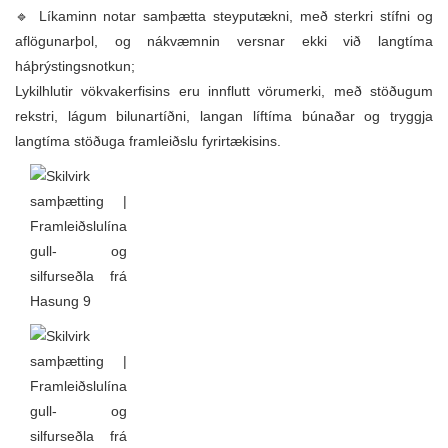
🔹 Líkaminn notar samþætta steyputækni, með sterkri stífni og
aflögunarþol, og nákvæmnin versnar ekki við langtíma
háþrýstingsnotkun;
Lykilhlutir vökvakerfisins eru innflutt vörumerki, með stöðugum
rekstri, lágum bilunartíðni, langan líftíma búnaðar og tryggja
langtíma stöðuga framleiðslu fyrirtækisins.