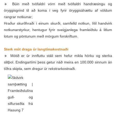
🔹 Búin með tvöfaldri vörn með tvöfaldri handræsingu og
öryggisgrind til að koma í veg fyrir öryggisáhættu af völdum
rangrar notkunar;
Hraður skurðhraði í einum skurði, samfelld notkun, lítil handvirk
notkunarstyrkur, hentugur fyrir sveigjanlega framleiðslu á litlum
lotum og pöntunum með mörgum forskriftum.
Sterk mót draga úr langtímakostnaði
🔹 Mótið er úr innfluttu stáli sem hefur mikla hörku og sterka
slitþol. Endingartími þess getur náð meira en 100.000 sinnum án
tíðra skipta, sem dregur úr rekstrarkostnaði.