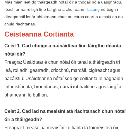
Más mian leat do tháirgeadh nótaí óir a thógáil nó a uasghrádú,
féach ar na réitigh líne táirgthe a chuireann
Hasung
nó téigh i
dteagmháil lenár bhfoireann chun an córas ceart a aimsiú do do
chuid riachtanas.
Ceisteanna Coitianta
Ceist 1. Cad chuige a n-úsáidtear líne táirgthe déanta
nótaí óir?
Freagra: Úsáidtear é chun nótaí óir tanaí a tháirgeadh trí
leá, rolladh, gearradh, críochnú, marcáil, cigireacht agus
pacáistiú. Úsáidtear na nótaí seo go coitianta le haghaidh
infheistíochta, bronntanas, earraí inbhailithe agus táirgí a
bhaineann le bullion.
Ceist 2. Cad iad na meaisíní atá riachtanach chun nótaí
óir a tháirgeadh?
Freagra: I measc na meaisíní coitianta tá foirnéis leá óir,