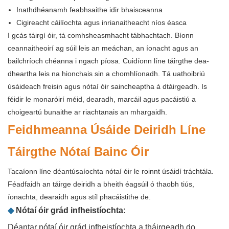
Inathdhéanamh feabhsaithe idir bhaisceanna
Cigireacht cáilíochta agus inrianaitheacht níos éasca
I gcás táirgí óir, tá comhsheasmhacht tábhachtach. Bíonn
ceannaitheoirí ag súil leis an meáchan, an íonacht agus an
bailchríoch chéanna i ngach píosa. Cuidíonn líne táirgthe dea-
dheartha leis na hionchais sin a chomhlíonadh. Tá uathoibriú
úsáideach freisin agus nótaí óir saincheaptha á dtáirgeadh. Is
féidir le monaróirí méid, dearadh, marcáil agus pacáistiú a
choigeartú bunaithe ar riachtanais an mhargaidh.
Feidhmeanna Úsáide Deiridh Líne
Táirgthe Nótaí Bainc Óir
Tacaíonn líne déantúsaíochta nótaí óir le roinnt úsáidí tráchtála.
Féadfaidh an táirge deiridh a bheith éagsúil ó thaobh tiús,
íonachta, dearaidh agus stíl phacáistithe de.
◆
Nótaí óir grád infheistíochta:
Déantar nótaí óir grád infheistíochta a tháirgeadh do