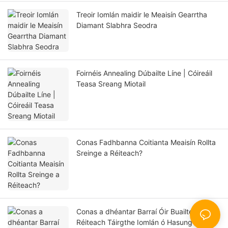
Treoir Iomlán maidir le Meaisín Gearrtha
Diamant Slabhra Seodra
Foirnéis Annealing Dúbailte Líne | Cóireáil
Teasa Sreang Miotail
Conas Fadhbanna Coitianta Meaisín Rollta
Sreinge a Réiteach?
Conas a dhéantar Barraí Óir Buailte?
Réiteach Táirgthe Iomlán ó Hasung