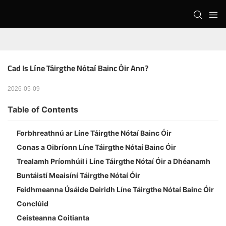
Cad Is Líne Táirgthe Nótaí Bainc Óir Ann?
2026-05-09
Table of Contents
Forbhreathnú ar Líne Táirgthe Nótaí Bainc Óir
Conas a Oibríonn Líne Táirgthe Nótaí Bainc Óir
Trealamh Príomhúil i Líne Táirgthe Nótaí Óir a Dhéanamh
Buntáistí Meaisíní Táirgthe Nótaí Óir
Feidhmeanna Úsáide Deiridh Líne Táirgthe Nótaí Bainc Óir
Conclúid
Ceisteanna Coitianta