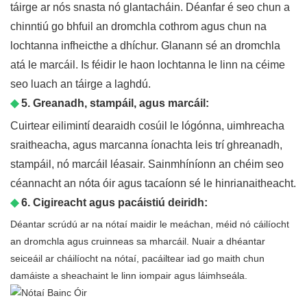
táirge ar nós snasta nó glantacháin. Déanfar é seo chun a
chinntiú go bhfuil an dromchla cothrom agus chun na
lochtanna infheicthe a dhíchur. Glanann sé an dromchla
atá le marcáil. Is féidir le haon lochtanna le linn na céime
seo luach an táirge a laghdú.
◆
5. Greanadh, stampáil, agus marcáil:
Cuirtear eilimintí dearaidh cosúil le lógónna, uimhreacha
sraitheacha, agus marcanna íonachta leis trí ghreanadh,
stampáil, nó marcáil léasair. Sainmhíníonn an chéim seo
céannacht an nóta óir agus tacaíonn sé le hinrianaitheacht.
◆
6. Cigireacht agus pacáistiú deiridh:
Déantar scrúdú ar na nótaí maidir le meáchan, méid nó cáilíocht
an dromchla agus cruinneas sa mharcáil. Nuair a dhéantar
seiceáil ar cháilíocht na nótaí, pacáiltear iad go maith chun
damáiste a sheachaint le linn iompair agus láimhseála.