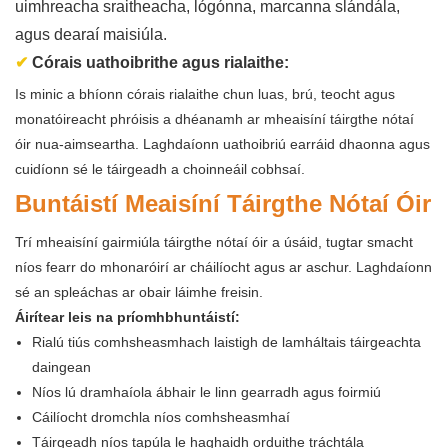
uimhreacha sraitheacha, lógónna, marcanna slándála,
agus dearaí maisiúla.
✔
Córais uathoibrithe agus rialaithe:
Is minic a bhíonn córais rialaithe chun luas, brú, teocht agus
monatóireacht phróisis a dhéanamh ar mheaisíní táirgthe nótaí
óir nua-aimseartha. Laghdaíonn uathoibriú earráid dhaonna agus
cuidíonn sé le táirgeadh a choinneáil cobhsaí.
Buntáistí Meaisíní Táirgthe Nótaí Óir
Trí mheaisíní gairmiúla táirgthe nótaí óir a úsáid, tugtar smacht
níos fearr do mhonaróirí ar cháilíocht agus ar aschur. Laghdaíonn
sé an spleáchas ar obair láimhe freisin.
Áirítear leis na príomhbhuntáistí:
Rialú tiús comhsheasmhach laistigh de lamháltais táirgeachta
daingean
Níos lú dramhaíola ábhair le linn gearradh agus foirmiú
Cáilíocht dromchla níos comhsheasmhaí
Táirgeadh níos tapúla le haghaidh orduithe tráchtála