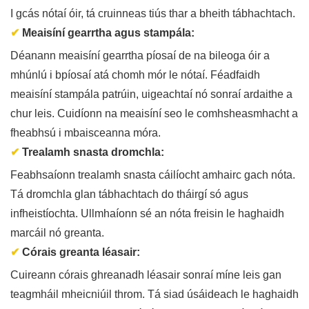
I gcás nótaí óir, tá cruinneas tiús thar a bheith tábhachtach.
✔
Meaisíní gearrtha agus stampála:
Déanann meaisíní gearrtha píosaí de na bileoga óir a
mhúnlú i bpíosaí atá chomh mór le nótaí. Féadfaidh
meaisíní stampála patrúin, uigeachtaí nó sonraí ardaithe a
chur leis. Cuidíonn na meaisíní seo le comhsheasmhacht a
fheabhsú i mbaisceanna móra.
✔
Trealamh snasta dromchla:
Feabhsaíonn trealamh snasta cáilíocht amhairc gach nóta.
Tá dromchla glan tábhachtach do tháirgí só agus
infheistíochta. Ullmhaíonn sé an nóta freisin le haghaidh
marcáil nó greanta.
✔
Córais greanta léasair:
Cuireann córais ghreanadh léasair sonraí míne leis gan
teagmháil mheicniúil throm. Tá siad úsáideach le haghaidh