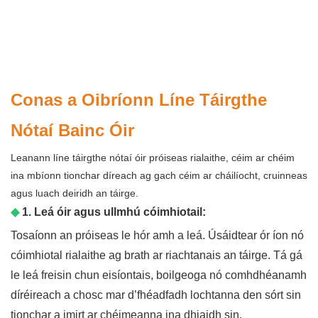
Conas a Oibríonn Líne Táirgthe
Nótaí Bainc Óir
Leanann líne táirgthe nótaí óir próiseas rialaithe, céim ar chéim
ina mbíonn tionchar díreach ag gach céim ar cháilíocht, cruinneas
agus luach deiridh an táirge.
◆
1. Leá óir agus ullmhú cóimhiotail:
Tosaíonn an próiseas le hór amh a leá. Úsáidtear ór íon nó
cóimhiotal rialaithe ag brath ar riachtanais an táirge. Tá gá
le leá freisin chun eisíontais, boilgeoga nó comhdhéanamh
díréireach a chosc mar d’fhéadfadh lochtanna den sórt sin
tionchar a imirt ar chéimeanna ina dhiaidh sin.