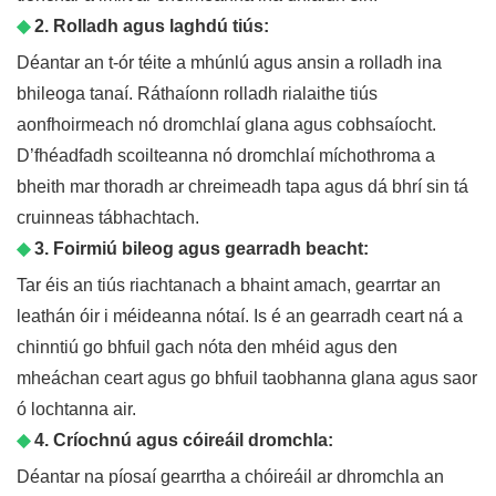
◆
2. Rolladh agus laghdú tiús:
Déantar an t-ór téite a mhúnlú agus ansin a rolladh ina
bhileoga tanaí. Ráthaíonn rolladh rialaithe tiús
aonfhoirmeach nó dromchlaí glana agus cobhsaíocht.
D’fhéadfadh scoilteanna nó dromchlaí míchothroma a
bheith mar thoradh ar chreimeadh tapa agus dá bhrí sin tá
cruinneas tábhachtach.
◆
3. Foirmiú bileog agus gearradh beacht:
Tar éis an tiús riachtanach a bhaint amach, gearrtar an
leathán óir i méideanna nótaí. Is é an gearradh ceart ná a
chinntiú go bhfuil gach nóta den mhéid agus den
mheáchan ceart agus go bhfuil taobhanna glana agus saor
ó lochtanna air.
◆
4. Críochnú agus cóireáil dromchla:
Déantar na píosaí gearrtha a chóireáil ar dhromchla an