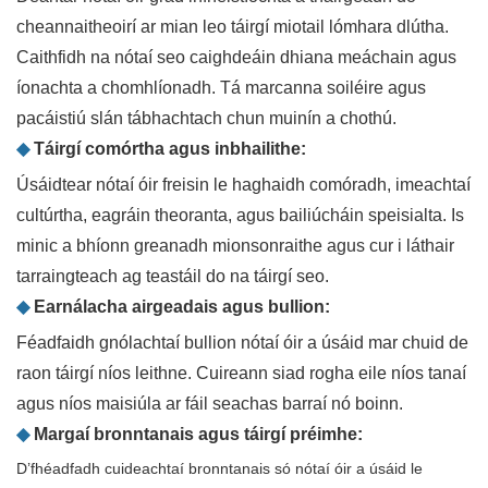
cheannaitheoirí ar mian leo táirgí miotail lómhara dlútha.
Caithfidh na nótaí seo caighdeáin dhiana meáchain agus
íonachta a chomhlíonadh. Tá marcanna soiléire agus
pacáistiú slán tábhachtach chun muinín a chothú.
◆
Táirgí comórtha agus inbhailithe:
Úsáidtear nótaí óir freisin le haghaidh comóradh, imeachtaí
cultúrtha, eagráin theoranta, agus bailiúcháin speisialta. Is
minic a bhíonn greanadh mionsonraithe agus cur i láthair
tarraingteach ag teastáil do na táirgí seo.
◆
Earnálacha airgeadais agus bullion:
Féadfaidh gnólachtaí bullion nótaí óir a úsáid mar chuid de
raon táirgí níos leithne. Cuireann siad rogha eile níos tanaí
agus níos maisiúla ar fáil seachas barraí nó boinn.
◆
Margaí bronntanais agus táirgí préimhe:
D’fhéadfadh cuideachtaí bronntanais só nótaí óir a úsáid le