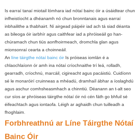
Is earraí tanaí miotail lómhara iad nótaí bainc óir a úsáidtear chun
infheistíocht a dhéanamh nó chun bronntanais agus earraí
inbhailithe a thabhairt. Ní airgead páipéir iad ach tá siad déanta
as bileoga óir iarbhír agus caithfear iad a phróiseáil go han-
chúramach chun tiús aonfhoirmeach, dromchla glan agus
mionsonraí cearta a choinneáil.
An
líne táirgthe nótaí bainc óir
Is próiseas iomlán é a
chlaochlaíonn ór amh ina nótaí críochnaithe trí leá, rolladh,
gearradh, críochnú, marcáil, cigireacht agus pacáistiú. Cuidíonn
sé le monaróirí cruinneas a mhéadú, dramhaíl ábhar a íoslaghdú
agus aschur comhsheasmhach a chinntiú. Déanann an t-alt seo
cur síos ar phróiseas táirgthe nótaí óir nó cén fáth go bhfuil sé
éifeachtach agus iontaofa. Léigh ar aghaidh chun tuilleadh a
fhoghlaim.
Forbhreathnú ar Líne Táirgthe Nótaí
Bainc Óir