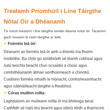
Trealamh Príomhúil i Líne Táirgthe
Nótaí Óir a Dhéanamh
Tá roinnt meaisíní i líne táirgthe iomlán déanta nótaí óir. Tacaíonn
gach meaisín le céim táirgthe ar leith.
✔
Foirnéis leá óir:
Déanann an foirnéis leá ór amh a thiontú ina fhoirm
inoibrithe. Ba chóir go soláthródh sé téamh cobhsaí agus
rialú teochta beacht chun ocsaídiú a chosc agus
comhdhéanamh ábhair aonfhoirmeach a chinntiú.
Cuidíonn foirnéis mhaith le híonacht, comhsheasmhacht
agus sábháilteacht táirgthe a fheabhsú.
✔
Córas muilinn rollta:
Laghdaíonn an muileann rollta ór ina bhileoga tanaí.
Caithfidh sé rialú brú beacht agus oibriú réidh a thairiscint.