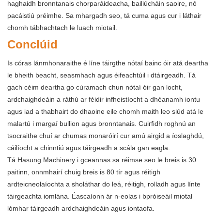
haghaidh bronntanais chorparáideacha, bailiúcháin saoire, nó
pacáistiú préimhe. Sa mhargadh seo, tá cuma agus cur i láthair
chomh tábhachtach le luach miotail.
Conclúid
Is córas lánmhonaraithe é líne táirgthe nótaí bainc óir atá deartha
le bheith beacht, seasmhach agus éifeachtúil i dtáirgeadh. Tá
gach céim deartha go cúramach chun nótaí óir gan locht,
ardchaighdeáin a ráthú ar féidir infheistíocht a dhéanamh iontu
agus iad a thabhairt do dhaoine eile chomh maith leo siúd atá le
malartú i margaí bullion agus bronntanais. Cuirfidh roghnú an
tsocraithe chuí ar chumas monaróirí cur amú airgid a íoslaghdú,
cáilíocht a chinntiú agus táirgeadh a scála gan eagla.
Tá Hasung Machinery i gceannas sa réimse seo le breis is 30
paitinn, onnmhairí chuig breis is 80 tír agus réitigh
ardteicneolaíochta a sholáthar do leá, réitigh, rolladh agus línte
táirgeachta iomlána. Éascaíonn ár n-eolas i bpróiseáil miotal
lómhar táirgeadh ardchaighdeáin agus iontaofa.