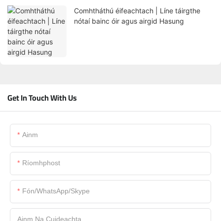
Comhtháthú éifeachtach | Líne táirgthe
nótaí bainc óir agus airgid Hasung
Get In Touch With Us
Ainm
Ríomhphost
Fón/WhatsApp/Skype
Ainm Na Cuideachta