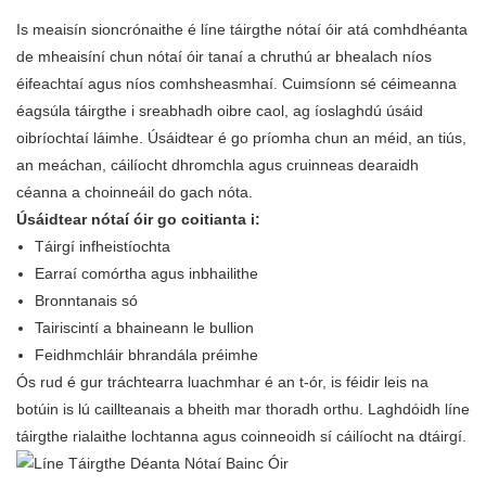
Is meaisín sioncrónaithe é líne táirgthe nótaí óir atá comhdhéanta
de mheaisíní chun nótaí óir tanaí a chruthú ar bhealach níos
éifeachtaí agus níos comhsheasmhaí. Cuimsíonn sé céimeanna
éagsúla táirgthe i sreabhadh oibre caol, ag íoslaghdú úsáid
oibríochtaí láimhe. Úsáidtear é go príomha chun an méid, an tiús,
an meáchan, cáilíocht dhromchla agus cruinneas dearaidh
céanna a choinneáil do gach nóta.
Úsáidtear nótaí óir go coitianta i:
Táirgí infheistíochta
Earraí comórtha agus inbhailithe
Bronntanais só
Tairiscintí a bhaineann le bullion
Feidhmchláir bhrandála préimhe
Ós rud é gur tráchtearra luachmhar é an t-ór, is féidir leis na
botúin is lú caillteanais a bheith mar thoradh orthu. Laghdóidh líne
táirgthe rialaithe lochtanna agus coinneoidh sí cáilíocht na dtáirgí.