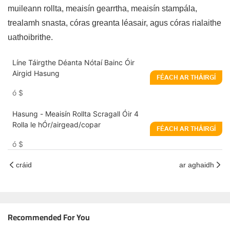
muileann rollta, meaisín gearrtha, meaisín stampála,
trealamh snasta, córas greanta léasair, agus córas rialaithe
uathoibrithe.
Líne Táirgthe Déanta Nótaí Bainc Óir
Airgid Hasung
FÉACH AR THÁIRGÍ
ó
$
Hasung - Meaisín Rollta Scragall Óir 4
Rolla le hÓr/airgead/copar
FÉACH AR THÁIRGÍ
ó
$
cráid
ar aghaidh
Recommended For You