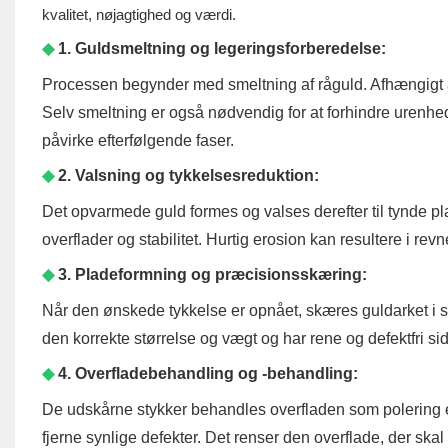
kvalitet, nøjagtighed og værdi.
◆
1. Guldsmeltning og legeringsforberedelse:
Processen begynder med smeltning af råguld. Afhængigt af
Selv smeltning er også nødvendig for at forhindre urenh
påvirke efterfølgende faser.
◆
2. Valsning og tykkelsesreduktion:
Det opvarmede guld formes og valses derefter til tynde pla
overflader og stabilitet. Hurtig erosion kan resultere i revn
◆
3. Pladeformning og præcisionsskæring:
Når den ønskede tykkelse er opnået, skæres guldarket i sed
den korrekte størrelse og vægt og har rene og defektfri sid
◆
4. Overfladebehandling og -behandling:
De udskårne stykker behandles overfladen som polering elle
fjerne synlige defekter. Det renser den overflade, der ska