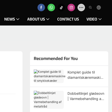
NEWS
ABOUT US
CONTACT US
VIDEO
Recommended For You
Komplet guide til
diamantskæremaskine
til smykkekæder
Dobbeltlinjet glødeovn
| Varmebehandling af
metaltråd