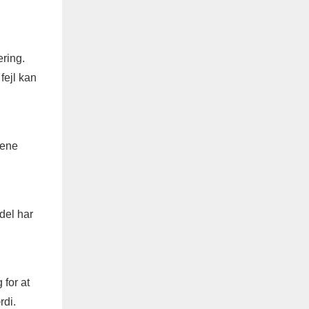
ring.
fejl kan
rene
del har
 for at
rdi.