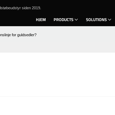
støbeudstyr siden 2019.
HJEM
PRODUCTS
SOLUTIONS
nslinje for guldsedler?