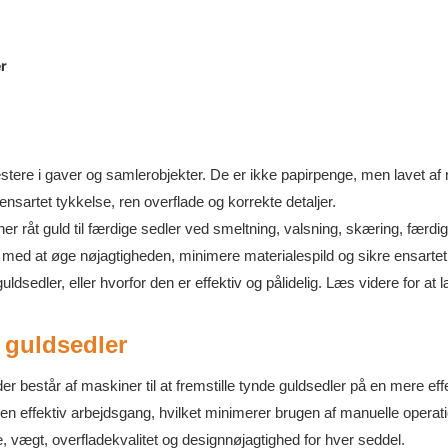
r
stere i gaver og samlerobjekter. De er ikke papirpenge, men lavet af r
nsartet tykkelse, ren overflade og korrekte detaljer.
r råt guld til færdige sedler ved smeltning, valsning, skæring, færdi
 med at øge nøjagtigheden, minimere materialespild og sikre ensartet
dsedler, eller hvorfor den er effektiv og pålidelig. Læs videre for at 
 guldsedler
r består af maskiner til at fremstille tynde guldsedler på en mere eff
en effektiv arbejdsgang, hvilket minimerer brugen af ​​manuelle operat
, vægt, overfladekvalitet og designnøjagtighed for hver seddel.