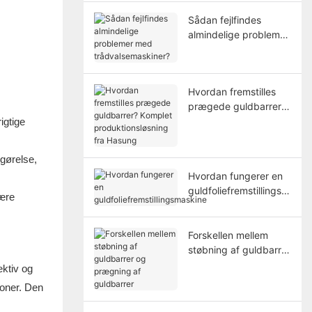
Sådan fejlfindes
almindelige problemer
med
trådvalsemaskiner?
Hvordan fremstilles
prægede guldbarrer?
Komplet
igtige
produktionsløsning fra
Hasung
ggørelse,
Hvordan fungerer en
guldfoliefremstillingsm
lære
askine
Forskellen mellem
støbning af guldbarrer
og prægning af
ektiv og
guldbarrer
ioner. Den