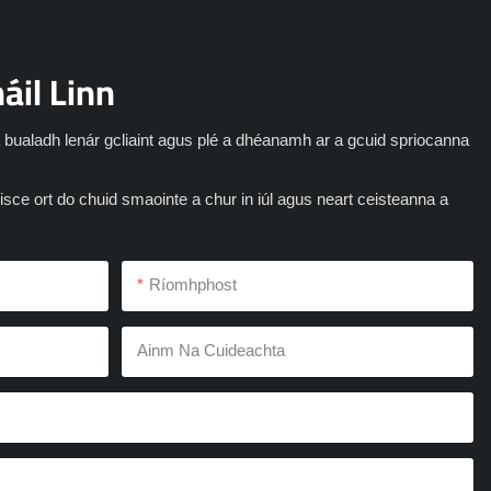
áil Linn
 bualadh lenár gcliaint agus plé a dhéanamh ar a gcuid spriocanna
eisce ort do chuid smaointe a chur in iúl agus neart ceisteanna a
Ríomhphost
Ainm Na Cuideachta