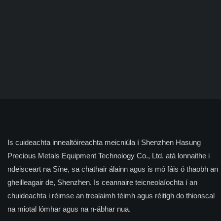
Is cuideachta innealtóireachta meicniúla í Shenzhen Hasung
Precious Metals Equipment Technology Co., Ltd. atá lonnaithe i
ndeisceart na Síne, sa chathair álainn agus is mó fáis ó thaobh an
gheilleagair de, Shenzhen. Is ceannaire teicneolaíochta í an
chuideachta i réimse an trealaimh téimh agus réitigh do thionscal
na miotal lómhar agus na n-ábhar nua.