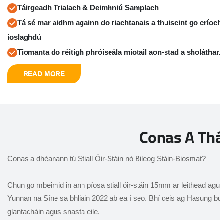
Táirgeadh Trialach & Deimhniú Samplach
Tá sé mar aidhm againn do riachtanais a thuiscint go críoch
íoslaghdú
Tiomanta do réitigh phróiseála miotail aon-stad a sholáthar
READ MORE
Conas A Thá
Conas a dhéanann tú Stiall Óir-Stáin nó Bileog Stáin-Biosmat?
Chun go mbeimid in ann píosa stiall óir-stáin 15mm ar leithead a
Yunnan na Síne sa bhliain 2022 ab ea í seo. Bhí deis ag Hasung buala
glantacháin agus snasta eile.