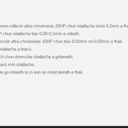
nn rollta te ultra-chruinneas 20HP chun stiallacha íosta 0.2mm a fhá
P chun stiallacha tiús 0.08-0.1mm a rolladh.
orcóir ultra-chruinneas 15HP chun tiús 0.02mm nó 0.03mm a fháil.
tiallacha a leacú.
ch chun dromchla stiallacha a ghlanadh.
asú mín stiallacha.
e go mbeidh tú in ann an méid deiridh a fháil.