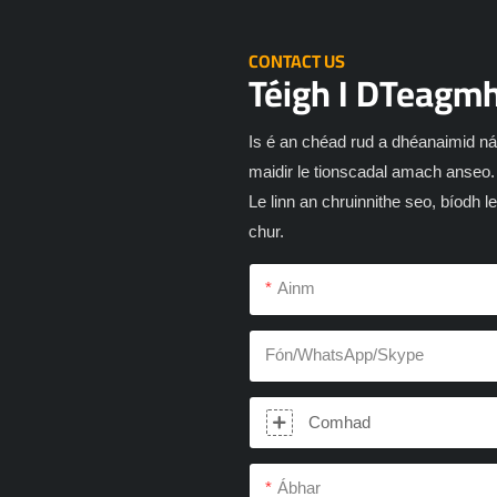
CONTACT US
Téigh I DTeagmh
Is é an chéad rud a dhéanaimid ná
maidir le tionscadal amach anseo.
Le linn an chruinnithe seo, bíodh l
chur.
Ainm
Fón/WhatsApp/Skype
Comhad
Ábhar