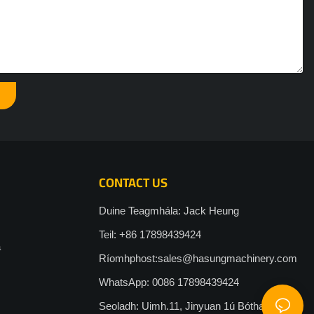
CONTACT US
Duine Teagmhála: Jack Heung
Teil: +86 17898439424
a
Ríomhphost:
sales@hasungmachinery.com
WhatsApp: 0086 17898439424
Seoladh: Uimh.11, Jinyuan 1ú Bóthar, Pobal