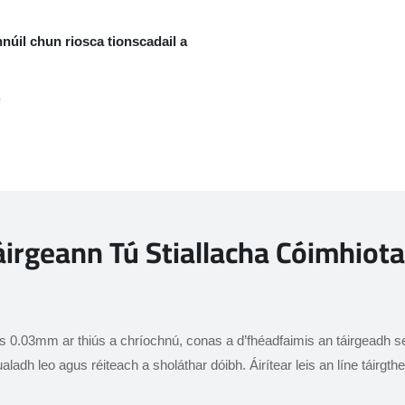
núil chun riosca tionscadail a
.
irgeann Tú Stiallacha Cóimhiotai
gus 0.03mm ar thiús a chríochnú, conas a d’fhéadfaimis an táirgeadh
dh leo agus réiteach a sholáthar dóibh. Áirítear leis an líne táirgthe 