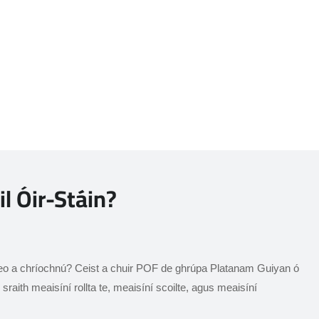
l Óir-Stáin?
 seo a chríochnú? Ceist a chuir POF de ghrúpa Platanam Guiyan ó
sraith meaisíní rollta te, meaisíní scoilte, agus meaisíní