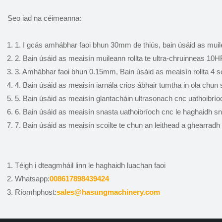
Seo iad na céimeanna:
1. I gcás amhábhar faoi bhun 30mm de thiús, bain úsáid as muilea
2. Bain úsáid as meaisín muileann rollta te ultra-chruinneas 10H
3. Amhábhar faoi bhun 0.15mm, Bain úsáid as meaisín rollta 4 s
4. Bain úsáid as meaisín iarnála crios ábhair tumtha in ola chun s
5. Bain úsáid as meaisín glantacháin ultrasonach cnc uathoibrío
6. Bain úsáid as meaisín snasta uathoibríoch cnc le haghaidh sn
7. Bain úsáid as meaisín scoilte te chun an leithead a ghearradh l
Téigh i dteagmháil linn le haghaidh luachan faoi
Whatsapp:
008617898439424
Ríomhphost:
sales@hasungmachinery.com