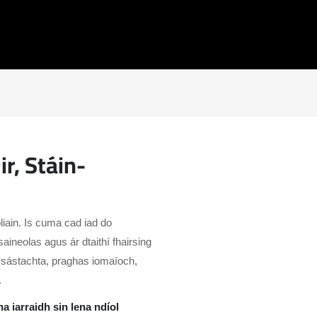
ir, Stáin-
iain. Is cuma cad iad do
saineolas agus ár dtaithí fhairsing
, sástachta, praghas iomaíoch,
.
a iarraidh sin lena ndíol