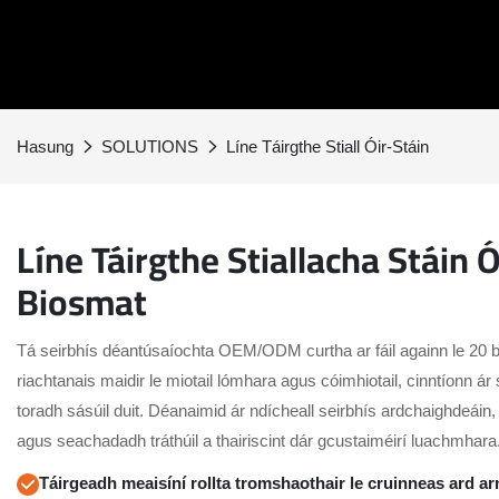
Hasung
SOLUTIONS
Líne Táirgthe Stiall Óir-Stáin
Líne Táirgthe Stiallacha Stáin Ó
Biosmat
Tá seirbhís déantúsaíochta OEM/ODM curtha ar fáil againn le 20 bl
riachtanais maidir le miotail lómhara agus cóimhiotail, cinntíonn ár 
toradh sásúil duit. Déanaimid ár ndícheall seirbhís ardchaighdeáin
agus seachadadh tráthúil a thairiscint dár gcustaiméirí luachmhara
Táirgeadh meaisíní rollta tromshaothair le cruinneas ard arn