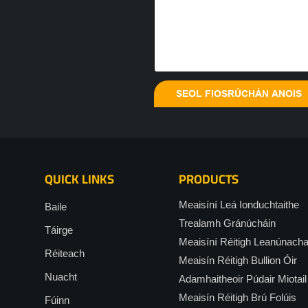
SEOL FIOSRÚCHÁN ANOIS
QUICK LINKS
PRODUCTS
Meaisíní Leá Ionduchtaithe
Baile
Trealamh Gránúcháin
Táirge
Meaisíní Réitigh Leanúnach
Réiteach
Meaisín Réitigh Bullion Óir
Nuacht
Adamhaitheoir Púdair Miotail
Meaisín Réitigh Brú Folúis
Fúinn