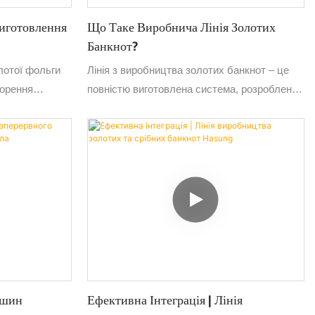
иготовлення
Що Таке Виробнича Лінія Золотих
Банкнот?
лотої фольги
Лінія з виробництва золотих банкнот – це
ворення
повністю виготовлена ​​система, розроблена
у, однорідну
для забезпечення точності, стабільності та
го прокату,
ефективності виробництва. Кожен крок
очність на
ретельно розроблений, щоб гарантувати
е значення для
бездоганні, високоякісні золоті банкноти.
ії відходів
ашин
Ефективна Інтеграція | Лінія