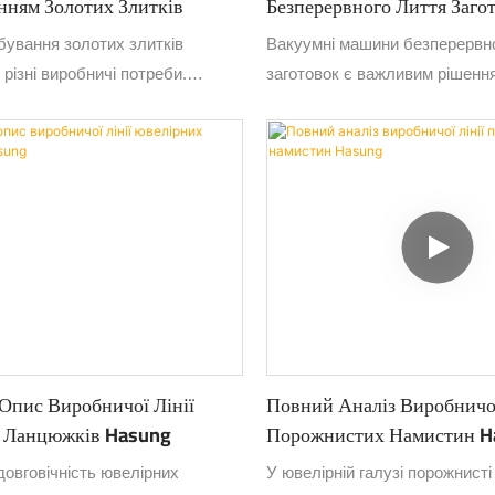
нням Золотих Злитків
Безперервного Лиття Заго
Золота Та Срібла
бування золотих злитків
Вакуумні машини безперервно
різні виробничі потреби.
заготовок є важливим рішенн
злитки золота найкраще
йдеться про виробництво чис
 карбування забезпечує більшу
стабільних та однорідних мате
більш поліровану поверхню
золота та срібла.
х виробів.
Опис Виробничої Лінії
Повний Аналіз Виробничої
 Ланцюжків Hasung
Порожнистих Намистин H
довговічність ювелірних
У ювелірній галузі порожнисті 