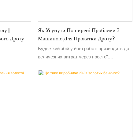
лу |
Як Усунути Поширені Проблеми З
вого Дроту
Машиною Для Прокатки Дроту?
Будь-який збій у його роботі призводить до
величезних витрат через простої.
Можливість усунення поширених проблем із
прокатними машинами може допомогти
підприємствам значно заощадити на
простоях та витрати на технічне
обслуговування.