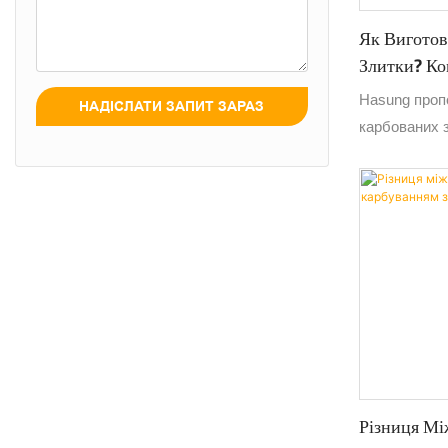
Як Виготов
Злитки? Ко
Рішення Ві
Hasung проп
НАДІСЛАТИ ЗАПИТ ЗАРАЗ
карбованих з
можливе нал
квадратних з
Різниця Мі