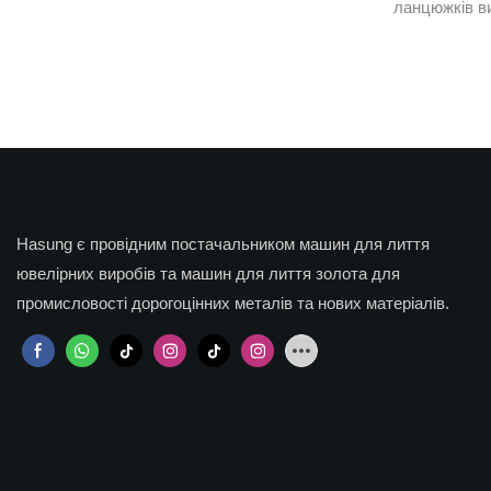
ланцюжків в
кожного виро
що спеціаліз
ювелірних л
стандартизо
виробничу л
до поліруван
пристроїв об
прогресивни
Hasung є провідним постачальником машин для лиття
ефективніст
ювелірних виробів та машин для лиття золота для
кінцевого ре
промисловості дорогоцінних металів та нових матеріалів.
надано детал
основних пе
відповідно д
демонструюч
виробництві