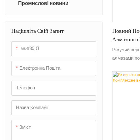
Промислові новини
Повний Пос
Надішліть Свій Запит
Алмазного 
Ланцюжків
Ім&#39;я
Ріжучий вер
алмазами по
обробки з т
Електронна Пошта
ювелірної сп
Телефон
Назва Компанії
Зміст