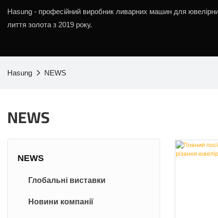
Hasung - професійний виробник ливарних машин для ювелірни
лиття золота з 2019 року.
Hasung
NEWS
NEWS
NEWS
Глобальні виставки
Новини компанії