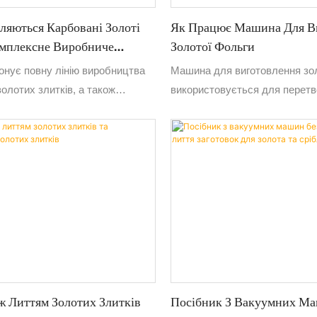
ляються Карбовані Золоті
Як Працює Машина Для В
мплексне Виробниче
Золотої Фольги
д Hasung
онує повну лінію виробництва
Машина для виготовлення зо
олотих злитків, а також
використовується для перет
аштування для круглих та
підготовленого золота на тонк
олотих та срібних монет.
фольгу шляхом контрольовано
відпалу, різання та обробки. Т
кожному етапі має вирішальн
збереження якості та мінімізац
матеріалу.
ж Литтям Золотих Злитків
Посібник З Вакуумних М