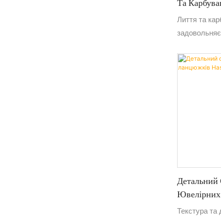
Та Карбува
Лиття та кар
задовольняє 
Стандартні 
відливати, а
точність та 
високоякісни
Детальний 
Ювелірних
Текстура та 