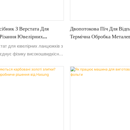
ібник З Верстата Для
Двопотокова Піч Для Відпа
Різання Ювелірних
Термічна Обробка Метале
стат для ювелірних ланцюжків з
єднує фізику високошвидкісної
радиційною майстерністю
рави.