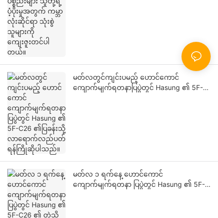
မတ်လတွင်ကျင်းပမည့် ဟောင်ကောင်
ကျောက်မျက်ရတနာပြပွဲတွင် Hasung ၏ 5F-
C26 ၏ပြခန်းသို့လာရောက်လည်ပတ်ရန်ကြိုဆို
ပါသည်။
မတ်လ ၁ ရက်နေ့ ဟောင်ကောင်
ကျောက်မျက်ရတနာ ပြပွဲတွင် Hasung ၏ 5F-
C26 ၏ တဲသို့ လာရောက်လည်ပတ်ရန် ကြိုဆို
ပါသည်။