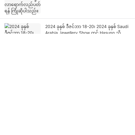
2024 ခုနှစ် ဒီဇင်ဘာ 18-20၊ 2024 ခုနှစ် Saudi
Arabia Jewellery Show တွင် Hasung သို့လာ
ရောက်လည်ပတ်ရန် ကြိုဆိုပါသည်။
အဖိုးတန်သတ္တုများ သတ္တုဗေဒပြပွဲ 2023 ၏
ဆန်းသစ်သောကမ္ဘာကို ရှာဖွေပါ။