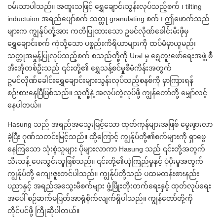
ဝမ်းသာပါသည်။ အထူးသဖြင့်
ရွှေချောင်းသွန်းလုပ်သည့်စက်
၊ tilting
inductuion အရည်ပျော်စက်
သတ္တု granulating စက်
၊ ဤဖောက်သည်
များက ကျွန်ုပ်တို့အား ကတိပြုထားသော
ဥမင်လိုဏ်ခေါင်းမီးဖိုမှ
ရွှေချောင်းစက်
ကဲ့သို့သော ပစ္စည်းကိရိယာများကို ထပ်မံမှာယူမည်၊
သတ္တုအမှုန့်ပြုလုပ်သည့်စက်
စသည်တို့ကို Ural မှ ရွှေတူးဖော်ရေးအဖွဲ့ စီ
အီးအိုတစ်ဦးသည် ၎င်းတို့၏ ရွှေသန့်စင်မှုစီမံကိန်းအတွက်
ဥမင်လိုဏ်ခေါင်းရွှေချောင်းများသွန်းလုပ်သည့်စနစ်ကို မှာကြားရန်
စဉ်းစားနေပြီဖြစ်သည်။ သူတို့နဲ့ အလုပ်တွဲလုပ်ဖို့ ကျွန်တော်တို့ မျှော်လင့်
နေပါတယ်။
Hasung သည် အရည်အသွေးမြင့်သော ထုတ်ကုန်များအဖြစ် မွေးဖွားလာ
ခဲ့ပြီး ဂုဏ်သတင်းမြင့်သည်။ ထို့ကြောင့် ကျွန်ုပ်တို့၏စက်များကို ရှာဖွေ
နေကြသော သုံးစွဲသူများ ပိုများလာကာ Hasung သည် ၎င်းတို့အတွက်
သီးသန့် ပေးသွင်းသူဖြစ်သည်။ ၎င်းတို့၏ယုံကြည်မှုနှင့် ပံ့ပိုးမှုအတွက်
ကျွန်ုပ်တို့ ကျေးဇူးတင်ပါသည်။ ကျွန်ုပ်တို့သည် ပထမတန်းစားနည်း
ပညာနှင့် အရည်အသွေးမီစက်များ ဖွံ့ဖြိုးတိုးတက်ရေးနှင့် ထုတ်လုပ်ရေး
အပေါ် စဉ်ဆက်မပြတ်အာရုံစိုက်လျက်ရှိပါသည်။ ကျွန်တော်တို့ကို
တိုင်ပင်ဖို့ ကြိုဆိုပါတယ်။