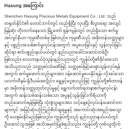
Hasung အကြောင်း
Shenzhen Hasung Precious Metals Equipment Co., Ltd. သည်
တရုတ်နိုင်ငံ၏ တောင်ဘက်တွင် တည်ရှိပြီး လှပပြီး စီးပွားရေး အလျင်
မြန်ဆုံး တိုးတက်နေသော မြို့တော် ရှန်ကျန်းတွင် တည်ရှိသော စက်မှု
အင်ဂျင်နီယာ ကုမ္ပဏီတစ်ခု ဖြစ်သည်။ ကုမ္ပဏီသည် အဖိုးတန်သတ္တုများ
နှင့် ပစ္စည်းအသစ်စက်မှုလုပ်ငန်းအတွက် အပူပေးခြင်းနှင့် သွန်းလုပ်ခြင်း
ဆိုင်ရာ စက်ပစ္စည်းနယ်ပယ်တွင် နည်းပညာခေါင်းဆောင်တစ်ဦး
ဖြစ်သည်။ လေဟာနယ်ပုံသွန်းနည်းပညာတွင် ကျွန်ုပ်တို့၏ခိုင်မာသော
အသိပညာသည် သတ္တုစပ်သံမဏိဖြင့် သတ္တုစပ်မြင့်မားစွာသွန်းလုပ်ရန်
အတွက် စက်မှုဖောက်သည်များအား ဝန်ဆောင်မှုပေးနိုင်ရန်၊ လိုအပ်သော
ပလက်တီနမ်-ရိုဒီယမ်အလွိုင်း၊ ရွှေနှင့်ငွေစသည်ဖြင့် ကျွန်ုပ်တို့၏တာဝန်
မှာ အဖိုးတန်သတ္တုထုတ်လုပ်မှုနှင့် ရွှေလက်ဝတ်ရတနာစက်မှုလုပ်ငန်း
အတွက် ဆန်းသစ်ဆန်းသစ်သော အပူနှင့်သွန်းခြင်းကိရိယာကို
တည်ဆောက်ရန်ဖြစ်ပြီး သုံးစွဲသူများအား သင့်နေ့စဉ်လုပ်ငန်းဆောင်တာ
များတွင် အမြင့်ဆုံးယုံကြည်စိတ်ချရမှုနှင့် အကောင်းဆုံးအရည်အသွေး
ကို ပေးစွမ်းနိုင်မည်ဖြစ်သည်။ ကျွန်ုပ်တို့သည် နည်းပညာနယ်ပယ်တွင်
ဦးဆောင်သူအဖြစ် အသိအမှတ်ပြုခံရပါသည်။ ကျွန်ုပ်တို့ ဂုဏ်ယူထိုက်