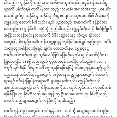
ပါသည်။ ကျွန်ုပ်တို့သည် ပထမတန်းစားထုတ်ကုန်များနှင့် ဝန်ဆောင်မှု
များကို ဖန်တီးရန် ကတိပြုထားသည့် "သမာဓိ၊ အရည်အသွေး၊ ပူးပေါင်း
ဆောင်ရွက်မှု၊ အနိုင်ယူ-အနိုင်ရ" စီးပွားရေးအတွေးအခေါ်၏ နိယာမကို
ကျွန်ုပ်တို့ ထောက်ခံပါသည်။ နည်းပညာသည် အနာဂတ်ကို ပြောင်းလဲ
စေသည်ဟု ကျွန်ုပ်တို့ အမြဲယုံကြည်ပါသည်။ ကျွန်ုပ်တို့သည် စိတ်ကြိုက်
အပြီးသတ်ဖြေရှင်းနည်းများကို ဒီဇိုင်းဆွဲခြင်းနှင့် တီထွင်ခြင်းတွင်
အထူးပြုပါသည်။ အဖိုးတန်သတ္တုသွန်းလုပ်ခြင်းဖြေရှင်းနည်းများ၊ ဒင်္ဂါး
သတ္တုတူးဖော်ခြင်းဖြေရှင်းချက်၊ ပလက်တီနမ်၊ ရွှေနှင့်ငွေ
လက်ဝတ်လက်စားများသွန်းလုပ်ခြင်းဖြေရှင်းချက်၊ ချည်နှောင်ဝိုင်ယာ
ပြုလုပ်ခြင်း အစရှိသည်တို့ကို ပံ့ပိုးပေးရန် ကတိပြုပါသည်။ Hasung
သည် ရင်းနှီးမြုပ်နှံမှုအပေါ် ထူးထူးခြားခြားပြန်အမ်းငွေရရှိစေမည့် နည်း
ပညာဆန်းသစ်တီထွင်မှုအတွက် အဖိုးတန်သတ္တုများအတွက် မိတ်ဖက်
များနှင့် ရင်းနှီးမြှုပ်နှံသူများကို ရှာဖွေနေပါသည်။ ကျွန်ုပ်တို့သည်
အရည်အသွေးမြင့် စက်ကိရိယာများကိုသာ ထုတ်လုပ်သော ကုမ္ပဏီတစ်
ခုဖြစ်ပြီး၊ ကျွန်ုပ်တို့သည် စျေးနှုန်းကို ဦးစားမပေးဘဲ၊ ကျွန်ုပ်တို့သည်
ဖောက်သည်များအတွက် တန်ဖိုးကို ယူပါသည်။
ထုတ်ကုန်သည် အလွန်ကောင်းမွန်သော အသံကို လျှော့ချပေးပါသည်။