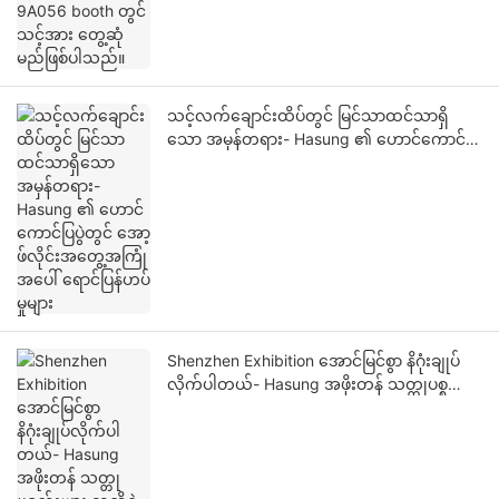
သင့်လက်ချောင်းထိပ်တွင် မြင်သာထင်သာရှိ
သော အမှန်တရား- Hasung ၏ ဟောင်ကောင်
ပြပွဲတွင် အော့ဖ်လိုင်းအတွေ့အကြုံအပေါ်
ရောင်ပြန်ဟပ်မှုများ
Shenzhen Exhibition အောင်မြင်စွာ နိဂုံးချုပ်
လိုက်ပါတယ်- Hasung အဖိုးတန် သတ္တုပစ္စည်း
များ သူတို့ရဲ့ ပံ့ပိုးမှုအတွက် ကမ္ဘာလုံးဆိုင်ရာ
သုံးစွဲသူများကို ကျေးဇူးတင်ပါတယ်။