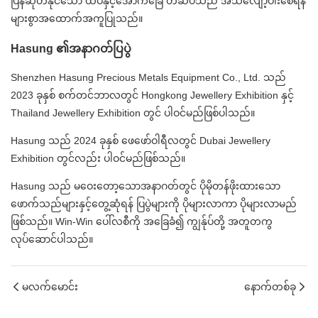
ပြန်ဆုတ်နိုင်သော ထိပ်နှင့်အောက်ခြေ တံဆိပ်သည် အသံလျော့ပါးစေရန်
များစွာအထောက်အကူပြုသည်။
Hasung ၏အနာဂတ်ပြပွဲ
Shenzhen Hasung Precious Metals Equipment Co., Ltd. သည်
2023 ခုနှစ် စက်တင်ဘာလတွင် Hongkong Jewellery Exhibition နှင့်
Thailand Jewellery Exhibition တွင် ပါဝင်မည်ဖြစ်ပါသည်။
Hasung သည် 2024 ခုနှစ် ဖေဖော်ဝါရီလတွင် Dubai Jewellery
Exhibition တွင်လည်း ပါဝင်မည်ဖြစ်သည်။
Hasung သည် မဝေးတော့သောအနာဂတ်တွင် ပိုမိုတန်ဖိုးထားသော
ဖောက်သည်များနှင့်တွေ့ဆုံရန် ပြပွဲများကို ပိုများလာကာ ပိုများလာမည်
ဖြစ်သည်။ Win-Win ပေါ်လစီကို အခြေခံ၍ ကျွန်ုပ်တို့ အတူတကွ
လုပ်ဆောင်ပါသည်။
မလက်မောင်း
နောက်တစ်ခု