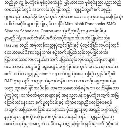
သည်မှာ ကျွန်ုပ်တို့၏ ဖုန်စုပ်စက်နှင့် မြင့်မားသော ဖုန်စုပ်နည်းပညာသည်
တရုတ်နိုင်ငံတွင် အကောင်းဆုံးဖြစ်သည်။ ကျွန်ုပ်တို့၏စက်ပစ္စည်း
များသည် တရုတ်နိုင်ငံတွင်ထုတ်လုပ်ထားသော အရည်အသွေးအမြင့်ဆုံး
အစိတ်အပိုင်းများဖြင့်ပြုလုပ်ထားပြီး Mitsubishi၊ Panasonic၊ SMC၊
Simens၊ Schneider၊ Omron စသည်တို့ကဲ့သို့ ကမ္ဘာတစ်ဝှမ်းမှ
နာမည်ကြီးအမှတ်တံဆိပ်အစိတ်အပိုင်းများကို အသုံးပြုပါသည်။
Hasung သည် အဖိုးတန်သတ္တုပုံသွင်းခြင်းနှင့် ပုံသွင်းခြင်းလုပ်ငန်းတွင်
လေဟာနယ်ဖိအားသွန်းစက်၊ စဉ်ဆက်မပြတ်သွန်းလုပ်ခြင်းစက်၊
မြင့်မားသောလေဟာနယ်အဆက်မပြတ်သွန်းလုပ်သည့်ကိရိယာများ၊
လေဟာနယ်အတွင်းရှိ ရွှေအရည်ပျော်ခြင်းအတွက် လေဟာနယ်ထုတ်
စက်၊ စက်၊ သတ္တုမှုန့် atomizing စက်ပစ္စည်းစသည်ဖြင့် ကျွန်ုပ်တို့၏
R&D ဌာနသည် သတ္တုစက်မှုလုပ်ငန်း၊ အာကာသယာဉ်၊ ရွှေတူးဖော်မှု၊
သတ္တုတူးဖော်ခြင်းလုပ်ငန်း၊ သုတေသနဓာတ်ခွဲခန်းများ၊ လျင်မြန်သော
ပုံတူပုံတူ၊ လက်ဝတ်ရတနာများနှင့် အနုပညာပန်းပုရုပ်တို့အတွက် အမြဲ
ပြောင်းလဲနေသော စက်မှုလုပ်ငန်းနှင့် လိုက်လျောညီထွေဖြစ်စေရန်
အတွက် အမြဲတမ်းပြောင်းလဲနေသော ပုံသဏ္ဍာန်နှင့် အရည်ပျော်သည့်
နည်းပညာများကို အမြဲတမ်းလုပ်ဆောင်နေပါသည်။ ကျွန်ုပ်တို့သည်
ဖောက်သည်များအတွက် အဖိုးတန်သတ္တုဖြေရှင်းနည်းများကို ပံ့ပိုးပေး