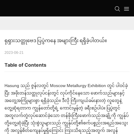
ရုရှားသတ္တုဗေဒ ပြပွဲကနေ အများကြီး ရရှိခဲ့ပါတယ်။
2023-06-21
Table of Contents
Hasung သည် ဇွန်လတွင် Moscow Metallurgy Exhibition တွင် ပါဝင်ခဲ့
ပြီး အဖိုးတန်သတ္တုလုပ်ငန်းတွင် လုပ်ကိုင်နေသော ဖောက်သည်များနှင့်
အတွေ့အကြုံများစွာ ရရှိခဲ့သည်။ ဒီလို ကြီးကျယ်ခမ်းနားတဲ့ လူတွေနဲ့
တွေ့ဆုံရတာက ကျွန်တော်တို့ရဲ့ ကောင်းမွန်တဲ့ ခရီးစဉ်ပါပဲ။ ပြပွဲတွင်
အတူလက်တွဲလုပ်ဆောင်ခဲ့သော တန်ဖိုးကြီးဖောက်သည်အချို့ကို ကျွန်ုပ်
တို့တွေ့ဆုံခဲ့ပြီး သုံးစွဲသူများသည် ကျွန်ုပ်တို့၏စက်ပစ္စည်းအရည်အသွေး
ကို အလွန်စိတ်ကျေနပ်မှုရှိကြောင်း ကြားသိရသည့်အတွက် အလွန်