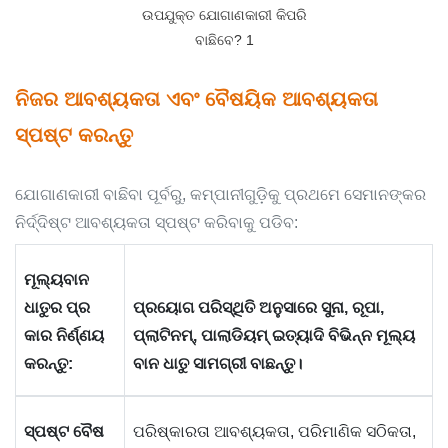
ନିଜର ଆବଶ୍ୟକତା ଏବଂ ବୈଷୟିକ ଆବଶ୍ୟକତା
ସ୍ପଷ୍ଟ କରନ୍ତୁ
ଯୋଗାଣକାରୀ ବାଛିବା ପୂର୍ବରୁ, କମ୍ପାନୀଗୁଡ଼ିକୁ ପ୍ରଥମେ ସେମାନଙ୍କର
ନିର୍ଦ୍ଦିଷ୍ଟ ଆବଶ୍ୟକତା ସ୍ପଷ୍ଟ କରିବାକୁ ପଡିବ:
ମୂଲ୍ୟବାନ
ଧାତୁର ପ୍ର
ପ୍ରୟୋଗ ପରିସ୍ଥିତି ଅନୁସାରେ ସୁନା, ରୂପା,
କାର ନିର୍ଣ୍ଣୟ
ପ୍ଲାଟିନମ୍, ପାଲାଡିୟମ୍ ଇତ୍ୟାଦି ବିଭିନ୍ନ ମୂଲ୍ୟ
କରନ୍ତୁ:
ବାନ ଧାତୁ ସାମଗ୍ରୀ ବାଛନ୍ତୁ।
ସ୍ପଷ୍ଟ ବୈଷ
ପରିଷ୍କାରତା ଆବଶ୍ୟକତା, ପରିମାଣିକ ସଠିକତା,