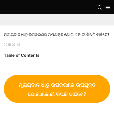
ମୂଲ୍ୟବାନ ଧାତୁ ଉପକରଣର ଉପଯୁକ୍ତ ଯୋଗାଣକାରୀ କିପରି ବାଛିବେ?
2025-07-08
Table of Contents
ମୂଲ୍ୟବାନ ଧାତୁ ଉପକରଣର ଉପଯୁକ୍ତ
ଯୋଗାଣକାରୀ କିପରି ବାଛିବେ?