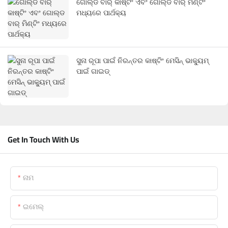
ଗୋଲ୍ଡ ବାର୍ କାଷ୍ଟିଂ ଏବଂ ଗୋଲ୍ଡ ବାର୍ ମିଣ୍ଟିଂ
ମଧ୍ୟରେ ପାର୍ଥକ୍ୟ
ସୁନା ରୂପା ପାଇଁ ନିରନ୍ତର କାଷ୍ଟିଂ ମେସିନ୍ ଭାକ୍ୟୁମ୍
ପାଇଁ ଗାଇଡ୍
Get In Touch With Us
ନାମ
ଇମେଲ୍