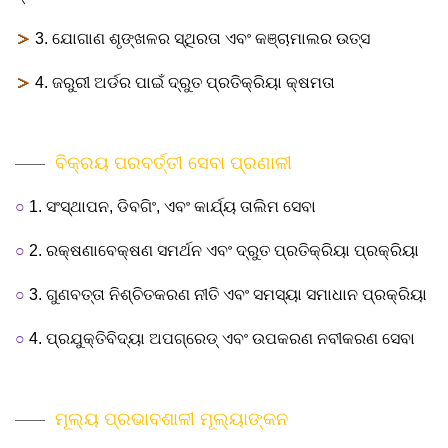
＞
3. ଯୋଗାଣ ଶୃଙ୍ଖଳର ସ୍ଥିରତା ଏବଂ କଞ୍ଚାମାଲର ଉତ୍ସ
＞
4. ଜରୁରୀ ଅର୍ଡର ପାଇଁ ଦ୍ରୁତ ପ୍ରତିକ୍ରିୟା କ୍ଷମତା
ବିକ୍ରୟ ପରବର୍ତ୍ତୀ ସେବା ପ୍ରଣାଳୀ
○
1. ସଂସ୍ଥାପନ, ​​ଡିବଗିଂ, ଏବଂ କାର୍ଯ୍ୟ ତାଲିମ ସେବା
○
2. ରକ୍ଷଣାବେକ୍ଷଣ ସମର୍ଥନ ଏବଂ ଦ୍ରୁତ ପ୍ରତିକ୍ରିୟା ପ୍ରକ୍ରିୟା
○
3. ଗୁଣବତ୍ତା ନିଶ୍ଚିତକରଣ ନୀତି ଏବଂ ସମସ୍ୟା ସମାଧାନ ପ୍ରକ୍ରିୟା
○
4. ପ୍ରଯୁକ୍ତିବିଦ୍ୟା ଅପଗ୍ରେଡ୍ ଏବଂ ଉପକରଣ ନବୀକରଣ ସେବା
ମୂଲ୍ୟ ପ୍ରଭାବଶାଳୀ ମୂଲ୍ୟାଙ୍କନ