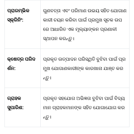
ପ୍ରାରମ୍ଭିକ
ଗୁଣବତ୍ତା ଏବଂ ପରିମାଣ ଉଭୟ ସହିତ ଯୋଗାଣ
ସ୍କ୍ରିନିଂ:
କାରୀ ଚୟନ କରିବା ପାଇଁ ପ୍ରମୁଖ ସୂଚକ ଉପ
ରେ ଆଧାରିତ ଏକ ମୂଲ୍ୟାଙ୍କନ ପ୍ରଣାଳୀ
ସ୍ଥାପନ କରନ୍ତୁ।
କ୍ଷେତ୍ର ପରିଦ
ପ୍ରକୃତ ଉତ୍ପାଦନ ପରିସ୍ଥିତି ବୁଝିବା ପାଇଁ ପ୍ର
ର୍ଶନ:
ମୁଖ ଯୋଗାଣକାରୀଙ୍କ କାରଖାନା ଯାଞ୍ଚ କର
ନ୍ତୁ।
ଗ୍ରାହକ
ପ୍ରକୃତ ସହଯୋଗ ଅଭିଜ୍ଞତା ବୁଝିବା ପାଇଁ ବିଦ୍ୟ
ସୁପାରିଶ:
ମାନ ଗ୍ରାହକମାନଙ୍କ ସହିତ ଯୋଗାଯୋଗ କର
ନ୍ତୁ।