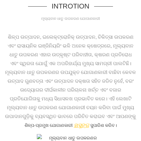
INTROTION
ମୂଲ୍ୟବାନ ଧାତୁ ଉପକରଣ ଯୋଗାଣକାରୀ
ଶିଳ୍ପ ଉତ୍ପାଦନ, ଇଲେକ୍ଟ୍ରୋନିକ୍ ଉତ୍ପାଦନ, ଚିକିତ୍ସା ଉପକରଣ
ଏବଂ ରାସାୟନିକ ଇଞ୍ଜିନିୟରିଂ ଭଳି ଅନେକ କ୍ଷେତ୍ରରେ, ମୂଲ୍ୟବାନ
ଧାତୁ ଉପକରଣ ଏହାର ଉତ୍କୃଷ୍ଟ ପରିବାହୀତା, କ୍ଷରଣ ପ୍ରତିରୋଧ
ଏବଂ ସ୍ଥିରତା ଯୋଗୁଁ ଏକ ଅପରିହାର୍ଯ୍ୟ ମୁଖ୍ୟ ସାମଗ୍ରୀ ପାଲଟିଛି।
ମୂଲ୍ୟବାନ ଧାତୁ ଉପକରଣର ଉପଯୁକ୍ତ ଯୋଗାଣକାରୀ ବାଛିବା କେବଳ
ଉତ୍ପାଦ ଗୁଣବତ୍ତା ଏବଂ ଉତ୍ପାଦନ ଦକ୍ଷତା ସହିତ ଜଡିତ ନୁହେଁ, ବରଂ
ଉଦ୍ୟୋଗର ଦୀର୍ଘକାଳୀନ ପରିଚାଳନା ଖର୍ଚ୍ଚ ଏବଂ ବଜାର
ପ୍ରତିଯୋଗିତାକୁ ମଧ୍ୟ ସିଧାସଳଖ ପ୍ରଭାବିତ କରେ। ଏହି ଲେଖାଟି
ମୂଲ୍ୟବାନ ଧାତୁ ଉପକରଣ ଯୋଗାଣକାରୀ ଚୟନ କରିବା ପାଇଁ ମୁଖ୍ୟ
ଉପାଦାନଗୁଡ଼ିକୁ ବ୍ୟବସ୍ଥିତ ଭାବରେ ପରିଚିତ କରାଇବ ଏବଂ
ଆପଣଙ୍କୁ
ହାସୁଙ୍ଗ
ଶିଳ୍ପ-ପ୍ରମୁଖ ଯୋଗାଣକାରୀ
ସୁପାରିଶ କରିବ।