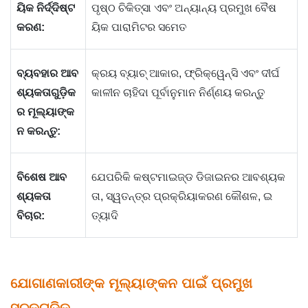
ୟିକ ନିର୍ଦ୍ଦିଷ୍ଟ
ପୃଷ୍ଠ ଚିକିତ୍ସା ଏବଂ ଅନ୍ୟାନ୍ୟ ପ୍ରମୁଖ ବୈଷ
କରଣ:
ୟିକ ପାରାମିଟର ସମେତ
ବ୍ୟବହାର ଆବ
କ୍ରୟ ବ୍ୟାଚ୍ ଆକାର, ଫ୍ରିକ୍ୱେନ୍ସି ଏବଂ ଦୀର୍ଘ
ଶ୍ୟକତାଗୁଡ଼ିକ
କାଳୀନ ଚାହିଦା ପୂର୍ବାନୁମାନ ନିର୍ଣ୍ଣୟ କରନ୍ତୁ
ର ମୂଲ୍ୟାଙ୍କ
ନ କରନ୍ତୁ:
ବିଶେଷ ଆବ
ଯେପରିକି କଷ୍ଟମାଇଜ୍ଡ ଡିଜାଇନର ଆବଶ୍ୟକ
ଶ୍ୟକତା
ତା, ସ୍ୱତନ୍ତ୍ର ପ୍ରକ୍ରିୟାକରଣ କୌଶଳ, ଇ
ବିଚାର:
ତ୍ୟାଦି
ଯୋଗାଣକାରୀଙ୍କ ମୂଲ୍ୟାଙ୍କନ ପାଇଁ ପ୍ରମୁଖ