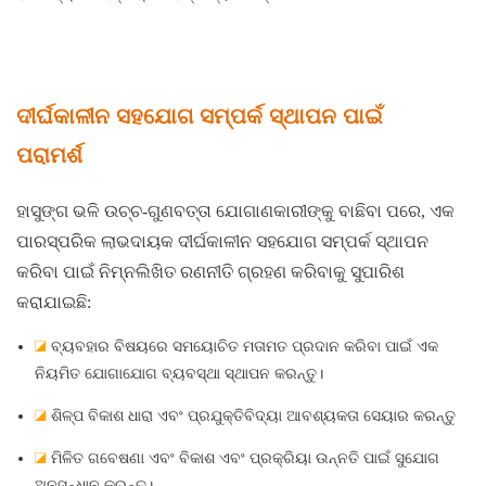
ଦୀର୍ଘକାଳୀନ ସହଯୋଗ ସମ୍ପର୍କ ସ୍ଥାପନ ପାଇଁ
ପରାମର୍ଶ
ହାସୁଙ୍ଗ
ଭଳି ଉଚ୍ଚ-ଗୁଣବତ୍ତା ଯୋଗାଣକାରୀଙ୍କୁ ବାଛିବା ପରେ, ଏକ
ପାରସ୍ପରିକ ଲାଭଦାୟକ ଦୀର୍ଘକାଳୀନ ସହଯୋଗ ସମ୍ପର୍କ ସ୍ଥାପନ
କରିବା ପାଇଁ ନିମ୍ନଲିଖିତ ରଣନୀତି ଗ୍ରହଣ କରିବାକୁ ସୁପାରିଶ
କରାଯାଇଛି:
◪
ବ୍ୟବହାର ବିଷୟରେ ସମୟୋଚିତ ମତାମତ ପ୍ରଦାନ କରିବା ପାଇଁ ଏକ
ନିୟମିତ ଯୋଗାଯୋଗ ବ୍ୟବସ୍ଥା ସ୍ଥାପନ କରନ୍ତୁ।
◪
ଶିଳ୍ପ ବିକାଶ ଧାରା ଏବଂ ପ୍ରଯୁକ୍ତିବିଦ୍ୟା ଆବଶ୍ୟକତା ସେୟାର କରନ୍ତୁ
◪
ମିଳିତ ଗବେଷଣା ଏବଂ ବିକାଶ ଏବଂ ପ୍ରକ୍ରିୟା ଉନ୍ନତି ପାଇଁ ସୁଯୋଗ
ଅନୁସନ୍ଧାନ କରନ୍ତୁ।