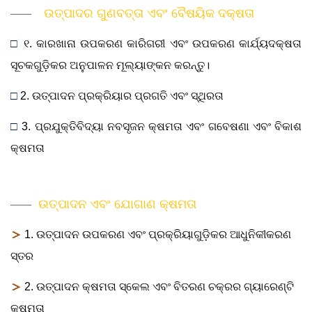
ଉତ୍ପାଦର ଗୁଣବତ୍ତା ଏବଂ ବୈଷୟିକ ଦକ୍ଷତା
□
୧. କାରଖାନା ଉପକରଣ କାରିଗରୀ ଏବଂ ଉପକରଣ କାର୍ଯ୍ୟଦକ୍ଷତା
ସୂଚକଗୁଡ଼ିକର ଅନୁପାଳନ ମୂଲ୍ୟାଙ୍କନ କରନ୍ତୁ।
□
2. ଉତ୍ପାଦନ ପ୍ରକ୍ରିୟାର ପ୍ରଗତି ଏବଂ ସ୍ଥିରତା
□
3. ପ୍ରଯୁକ୍ତିବିଦ୍ୟା ନବସୃଜନ କ୍ଷମତା ଏବଂ ଗବେଷଣା ଏବଂ ବିକାଶ
କ୍ଷମତା
ଉତ୍ପାଦନ ଏବଂ ଯୋଗାଣ କ୍ଷମତା
＞
1. ଉତ୍ପାଦନ ଉପକରଣ ଏବଂ ପ୍ରକ୍ରିୟାଗୁଡ଼ିକର ଆଧୁନିକୀକରଣ
ସ୍ତର
＞
2. ଉତ୍ପାଦନ କ୍ଷମତା ସ୍କେଲ ଏବଂ ବିତରଣ ଚକ୍ରର ଗ୍ୟାରେଣ୍ଟି
କ୍ଷମତା