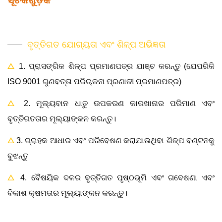
ସୂଚକଗୁଡ଼ିକ
ବୃତ୍ତିଗତ ଯୋଗ୍ୟତା ଏବଂ ଶିଳ୍ପ ଅଭିଜ୍ଞତା
△
1. ପ୍ରାସଙ୍ଗିକ ଶିଳ୍ପ ପ୍ରମାଣପତ୍ର ଯାଞ୍ଚ କରନ୍ତୁ (ଯେପରିକି
ISO 9001 ଗୁଣବତ୍ତା ପରିଚାଳନା ପ୍ରଣାଳୀ ପ୍ରମାଣପତ୍ର)
△
2. ମୂଲ୍ୟବାନ ଧାତୁ ଉପକରଣ କାରଖାନାର ପରିମାଣ ଏବଂ
ବୃତ୍ତିଗତତାର ମୂଲ୍ୟାଙ୍କନ କରନ୍ତୁ।
△
3. ଗ୍ରାହକ ଆଧାର ଏବଂ ପରିବେଷଣ କରାଯାଉଥିବା ଶିଳ୍ପ ବଣ୍ଟନକୁ
ବୁଝନ୍ତୁ
△
4. ବୈଷୟିକ ଦଳର ବୃତ୍ତିଗତ ପୃଷ୍ଠଭୂମି ଏବଂ ଗବେଷଣା ଏବଂ
ବିକାଶ କ୍ଷମତାର ମୂଲ୍ୟାଙ୍କନ କରନ୍ତୁ।