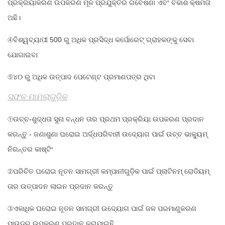
ପ୍ରକ୍ରିୟାକରଣ ଉପକରଣ ମୂଳ ପ୍ରଯୁକ୍ତିର ଗବେଷଣା ଏବଂ ବିକାଶ କ୍ଷମତା
ଅଛି।
④ବିଶ୍ୱବ୍ୟାପୀ 500 ରୁ ଅଧିକ ପ୍ରସିଦ୍ଧ କର୍ପୋରେଟ୍ ଗ୍ରାହକଙ୍କୁ ସେବା
ଯୋଗାଇବା
⑤୪୦ ରୁ ଅଧିକ ଉତ୍ପାଦ ପେଟେଣ୍ଟ ପ୍ରମାଣପତ୍ର ଥିବା
ସଫଳ ମାମଲାଗୁଡ଼ିକ
①ଉଚ୍ଚ-ଶୁଦ୍ଧତା ସୁନା ବନ୍ଧନ ତାର ପ୍ରଥମ ପ୍ରକ୍ରିୟା ଉପକରଣ ପ୍ରଦାନ
କରନ୍ତୁ - ଜଣାଶୁଣା ଘରୋଇ ଅର୍ଦ୍ଧପରିବାହୀ ଉଦ୍ୟୋଗ ପାଇଁ ଉଚ୍ଚ ଭାକ୍ୟୁମ୍
ନିରନ୍ତର କାଷ୍ଟିଂ
②ପରିଚିତ ଘରୋଇ ନୂତନ ସାମଗ୍ରୀ କମ୍ପାନୀଗୁଡ଼ିକ ପାଇଁ ପ୍ଲାଟିନମ୍ ରୋଡିୟମ୍
ତାର ଉତ୍ପାଦନ ଲାଇନ ପ୍ରଦାନ କରନ୍ତୁ
③ଏକାଧିକ ଘରୋଇ ନୂତନ ସାମଗ୍ରୀ ଉଦ୍ୟୋଗ ପାଇଁ ଜଳ ପରମାଣୁକରଣ
ପାଉଡର ଉପକରଣ ପ୍ରଦାନ କରାଯାଇଛି