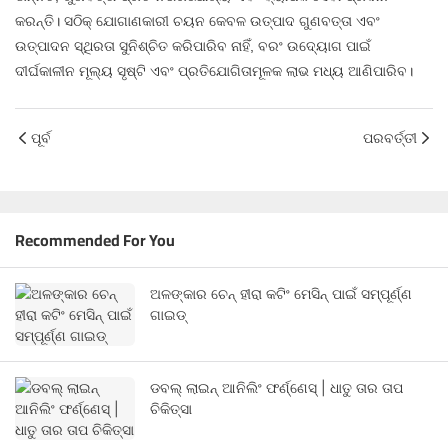
କରନ୍ତି। ସଠିକ୍ ଯୋଗାଣକାରୀ ଚୟନ କେବଳ ଉତ୍ପାଦ ଗୁଣବତ୍ତା ଏବଂ
ଉତ୍ପାଦନ ସ୍ଥିରତା ସୁନିଶ୍ଚିତ କରିପାରିବ ନାହିଁ, ବରଂ ଉଦ୍ୟୋଗ ପାଇଁ
ଦୀର୍ଘକାଳୀନ ମୂଲ୍ୟ ସୃଷ୍ଟି ଏବଂ ପ୍ରତିଯୋଗିତାମୂଳକ ଲାଭ ମଧ୍ୟ ଆଣିପାରିବ।
ପୂର୍ବ
ପରବର୍ତ୍ତୀ
Recommended For You
ଅଳଙ୍କାର ଚେନ୍ ହୀରା କଟିଂ ମେସିନ୍ ପାଇଁ ସମ୍ପୂର୍ଣ୍ଣ
ଗାଇଡ୍
ଡବଲ୍ ଲାଇନ୍ ଆନିଲିଂ ଫର୍ଣ୍ଣେସ୍ | ଧାତୁ ତାର ତାପ
ଚିକିତ୍ସା