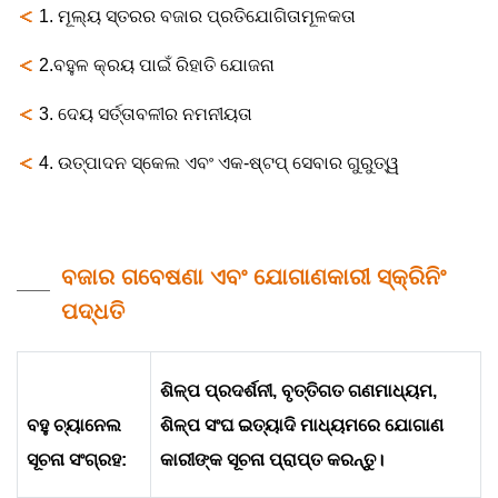
＜
1. ମୂଲ୍ୟ ସ୍ତରର ବଜାର ପ୍ରତିଯୋଗିତାମୂଳକତା
＜
2.ବହୁଳ କ୍ରୟ ପାଇଁ ରିହାତି ଯୋଜନା
＜
3. ଦେୟ ସର୍ତ୍ତାବଳୀର ନମନୀୟତା
＜
4. ଉତ୍ପାଦନ ସ୍କେଲ ଏବଂ ଏକ-ଷ୍ଟପ୍ ସେବାର ଗୁରୁତ୍ୱ
ବଜାର ଗବେଷଣା ଏବଂ ଯୋଗାଣକାରୀ ସ୍କ୍ରିନିଂ
ପଦ୍ଧତି
ଶିଳ୍ପ ପ୍ରଦର୍ଶନୀ, ବୃତ୍ତିଗତ ଗଣମାଧ୍ୟମ,
ବହୁ ଚ୍ୟାନେଲ
ଶିଳ୍ପ ସଂଘ ଇତ୍ୟାଦି ମାଧ୍ୟମରେ ଯୋଗାଣ
ସୂଚନା ସଂଗ୍ରହ:
କାରୀଙ୍କ ସୂଚନା ପ୍ରାପ୍ତ କରନ୍ତୁ।