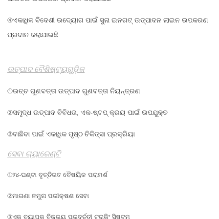
④ଏକାଧିକ ବିଦେଶୀ ଉଦ୍ୟୋଗ ପାଇଁ ସୁନା ଇନଗଟ୍ ଉତ୍ପାଦନ ଲାଇନ ଉପକରଣ
ପ୍ରଦାନ କରାଯାଇଛି
ଉତ୍ପାଦ ବୈଶିଷ୍ଟ୍ୟଗୁଡ଼ିକ
①ଉଚ୍ଚ ଗୁଣବତ୍ତା ଉତ୍ପାଦ ଗୁଣବତ୍ତା ନିୟନ୍ତ୍ରଣ
②ସମୃଦ୍ଧ ଉତ୍ପାଦ ବିବିଧତା, ଏକ-ଷ୍ଟପ୍ କ୍ରୟ ପାଇଁ ଉପଯୁକ୍ତ
③ବାଛିବା ପାଇଁ ଏକାଧିକ ପୃଷ୍ଠ ଚିକିତ୍ସା ପ୍ରକ୍ରିୟା
ସେବା ଗ୍ୟାରେଣ୍ଟି
①୨୪-ଘଣ୍ଟା ବୃତ୍ତିଗତ ବୈଷୟିକ ପରାମର୍ଶ
②ମାଗଣା ନମୁନା ପରୀକ୍ଷଣ ସେବା
③ଏକ ବ୍ୟାପକ ବିକ୍ରୟ ପରବର୍ତ୍ତୀ ଟ୍ରାକିଂ ସିଷ୍ଟମ