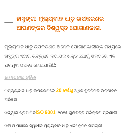
ହାସୁଙ୍ଗ: ମୂଲ୍ୟବାନ ଧାତୁ ଉପକରଣର
ଆପଣଙ୍କର ବିଶ୍ୱସ୍ତ ଯୋଗାଣକାରୀ
ମୂଲ୍ୟବାନ ଧାତୁ ଉପକରଣର ଅନେକ ଯୋଗାଣକାରୀଙ୍କ ମଧ୍ୟରେ,
ହାସୁଙ୍ଗ ଏହାର ଉତ୍କୃଷ୍ଟ ବ୍ୟାପକ ଶକ୍ତି ଯୋଗୁଁ ଶିଳ୍ପରେ ଏକ
ପ୍ରମୁଖ ପସନ୍ଦ ହୋଇପାରିଛି:
କମ୍ପାନୀର ସୁବିଧା
20 ବର୍ଷରୁ
①ମୂଲ୍ୟବାନ ଧାତୁ ଉପକରଣରେ
ଅଧିକ ବୃତ୍ତିଗତ ଉତ୍ପାଦନ
ଅଭିଜ୍ଞତା
ISO 9001
②ଦ୍ୱାରା ପ୍ରମାଣିତ
:୨୦୧୫ ଗୁଣବତ୍ତା ପରିଚାଳନା ପ୍ରଣାଳୀ
③ଆମ ପାଖରେ ସ୍ୱାଧୀନ ମୂଲ୍ୟବାନ ଧାତୁ ଏବଂ ନୂତନ ସାମଗ୍ରୀ