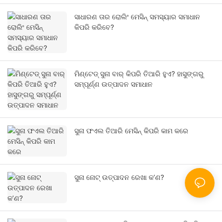
ସାଧାରଣ ତାର ରୋଲିଂ ମେସିନ୍ ସମସ୍ୟାର ସମାଧାନ
କିପରି କରିବେ?
ମିଣ୍ଟେଡ୍ ସୁନା ବାର୍ କିପରି ତିଆରି ହୁଏ? ହାସୁଙ୍ଗରୁ
ସମ୍ପୂର୍ଣ୍ଣ ଉତ୍ପାଦନ ସମାଧାନ
ସୁନା ଫଏଲ ତିଆରି ମେସିନ୍ କିପରି କାମ କରେ
ସୁନା ନୋଟ୍ ଉତ୍ପାଦନ ରେଖା କ’ଣ?