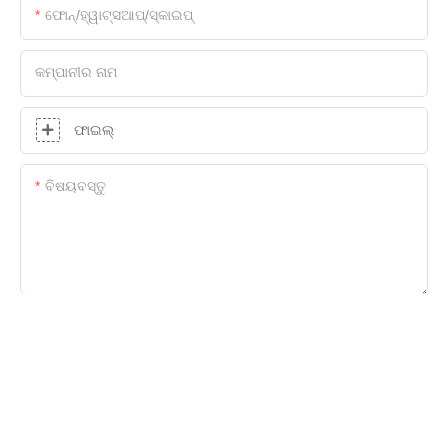
ଫୋନ୍/ହ୍ୱାଟ୍ସଆପ୍/ସ୍କାଇପ୍
କମ୍ପାନୀର ନାମ
ଫାଇଲ୍
ବିଷୟବସ୍ତୁ
ବର୍ତ୍ତମାନ ଅନୁସନ୍ଧାନ ପଠାନ୍ତୁ |