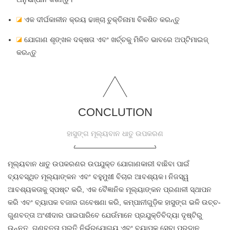
◪
ଏକ ଦୀର୍ଘକାଳୀନ କ୍ରୟ ଢାଞ୍ଚା ଚୁକ୍ତିନାମା ବିକଶିତ କରନ୍ତୁ
◪
ଯୋଗାଣ ଶୃଙ୍ଖଳ ଦକ୍ଷତା ଏବଂ ଖର୍ଚ୍ଚକୁ ମିଳିତ ଭାବରେ ଅପ୍ଟିମାଇଜ୍
କରନ୍ତୁ
CONCLUTION
ହାସୁଙ୍ଗ ମୂଲ୍ୟବାନ ଧାତୁ ଉପକରଣ
ମୂଲ୍ୟବାନ ଧାତୁ ଉପକରଣର ଉପଯୁକ୍ତ ଯୋଗାଣକାରୀ ବାଛିବା ପାଇଁ
ବ୍ୟବସ୍ଥିତ ମୂଲ୍ୟାଙ୍କନ ଏବଂ ବହୁମୁଖୀ ବିଚାର ଆବଶ୍ୟକ। ନିଜସ୍ୱ
ଆବଶ୍ୟକତାକୁ ସ୍ପଷ୍ଟ କରି, ଏକ ବୈଜ୍ଞାନିକ ମୂଲ୍ୟାଙ୍କନ ପ୍ରଣାଳୀ ସ୍ଥାପନ
କରି ଏବଂ ବ୍ୟାପକ ବଜାର ଗବେଷଣା କରି, କମ୍ପାନୀଗୁଡ଼ିକ ହାସୁଙ୍ଗ ଭଳି ଉଚ୍ଚ-
ଗୁଣବତ୍ତା ଅଂଶୀଦାର ପାଇପାରିବେ ଯେଉଁମାନେ ପ୍ରଯୁକ୍ତିବିଦ୍ୟା ଦୃଷ୍ଟିରୁ
ଉନ୍ନତ, ଗୁଣବତ୍ତା ପ୍ରତି ନିର୍ଭରଯୋଗ୍ୟ ଏବଂ ବ୍ୟାପକ ସେବା ପ୍ରଦାନ