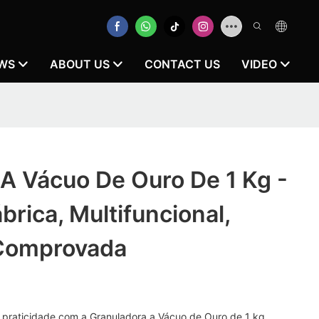
WS
ABOUT US
CONTACT US
VIDEO
A Vácuo De Ouro De 1 Kg -
brica, Multifuncional,
Comprovada
 praticidade com a Granuladora a Vácuo de Ouro de 1 kg.