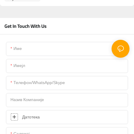
Get In Touch With Us
Име
Имејл
Телефон/WhatsApp/Skype
Назив Компаније
Датотека
Садржај