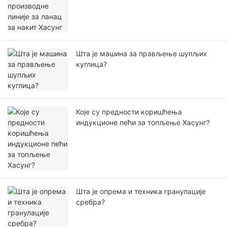
Шта је машина за прављење шупљих
куглица?
Које су предности коришћења
индукционе пећи за топљење Хасунг?
Шта је опрема и техника гранулације
сребра?