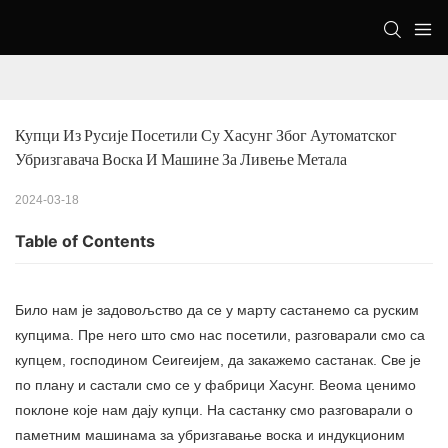
Купци Из Русије Посетили Су Хасунг Због Аутоматског 
Убризгавача Воска И Машине За Ливење Метала
2024-03-18
Table of Contents
Било нам је задовољство да се у марту састанемо са руским
купцима. Пре него што смо нас посетили, разговарали смо са
купцем, господином Сеигеијем, да закажемо састанак. Све је
по плану и састали смо се у фабрици Хасунг. Веома ценимо
поклоне које нам дају купци. На састанку смо разговарали о
паметним машинама за убризгавање воска и
индукционим