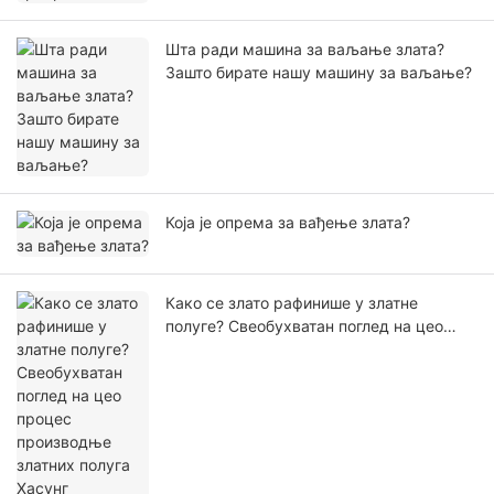
Шта ради машина за ваљање злата?
Зашто бирате нашу машину за ваљање?
Која је опрема за вађење злата?
Како се злато рафинише у златне
полуге? Свеобухватан поглед на цео
процес производње златних полуга
Хасунг