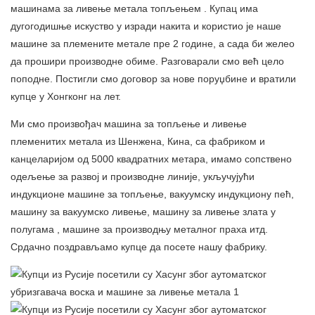
машинама за ливење метала топљењем
. Купац има
дугогодишње искуство у изради накита и користио је наше
машине за племените метале пре 2 године, а сада би желео
да прошири производне обиме. Разговарали смо већ цело
поподне. Постигли смо договор за нове поруџбине и вратили
купце у Хонгконг на лет.
Ми смо произвођач машина за топљење и ливење
племенитих метала из Шенжена, Кина, са фабриком и
канцеларијом од 5000 квадратних метара, имамо сопствено
одељење за развој и производне линије, укључујући
индукционе машине за топљење, вакуумску индукциону пећ,
машину за вакуумско ливење,
машину за ливење злата у
полугама
, машине за производњу металног праха итд.
Срдачно поздрављамо купце да посете нашу фабрику.