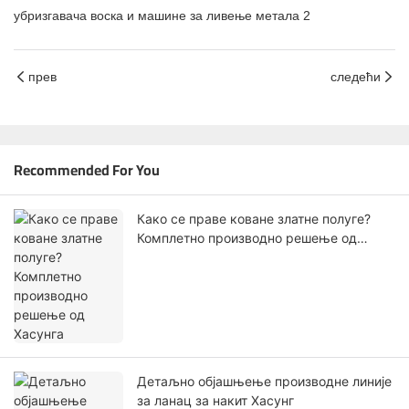
прев
следећи
Recommended For You
Како се праве коване златне полуге?
Комплетно производно решење од
Хасунга
Детаљно објашњење производне линије
за ланац за накит Хасунг