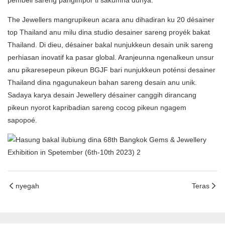
pembeli sareng pangimpor ti sakumna dunya.
The Jewellers mangrupikeun acara anu dihadiran ku 20 désainer
top Thailand anu milu dina studio desainer sareng proyék bakat
Thailand. Di dieu, désainer bakal nunjukkeun desain unik sareng
perhiasan inovatif ka pasar global. Aranjeunna ngenalkeun unsur
anu pikaresepeun pikeun BGJF bari nunjukkeun poténsi desainer
Thailand dina ngagunakeun bahan sareng desain anu unik.
Sadaya karya desain Jewellery désainer canggih dirancang
pikeun nyorot kapribadian sareng cocog pikeun ngagem
sapopoé.
nyegah
Teras