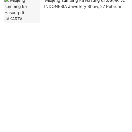
Wilujeng sumping ka Hasung di JAKARTA,
INDONESIA Jewellery Show, 27 Pébruari
dugi ka 2 Maret 2025.
Get In Touch With Us
Ngaran
Surélék
Telepon/WhatsApp/Skype