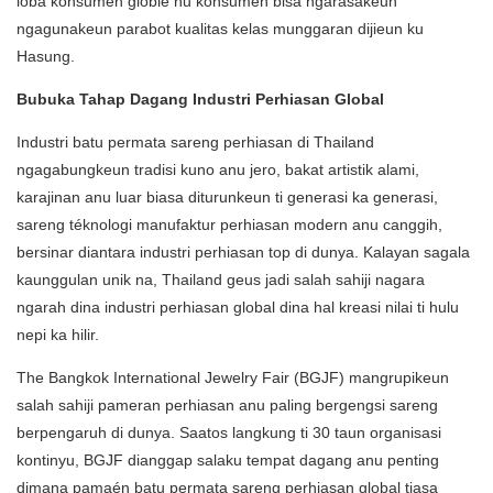
loba konsumén globle nu konsumén bisa ngarasakeun
ngagunakeun parabot kualitas kelas munggaran dijieun ku
Hasung.
Bubuka Tahap Dagang Industri Perhiasan Global
Industri batu permata sareng perhiasan di Thailand
ngagabungkeun tradisi kuno anu jero, bakat artistik alami,
karajinan anu luar biasa diturunkeun ti generasi ka generasi,
sareng téknologi manufaktur perhiasan modern anu canggih,
bersinar diantara industri perhiasan top di dunya. Kalayan sagala
kaunggulan unik na, Thailand geus jadi salah sahiji nagara
ngarah dina industri perhiasan global dina hal kreasi nilai ti hulu
nepi ka hilir.
The Bangkok International Jewelry Fair (BGJF) mangrupikeun
salah sahiji pameran perhiasan anu paling bergengsi sareng
berpengaruh di dunya. Saatos langkung ti 30 taun organisasi
kontinyu, BGJF dianggap salaku tempat dagang anu penting
dimana pamaén batu permata sareng perhiasan global tiasa