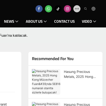
NEWS
ABOUT US
CONTACT US
VIDEO
uarı'na katılacak.
Recommended For You
Hasung Precious
Metals, 2025 Hong
Kong Mücevher
Fuarı'nda 5E816
numaralı stantta
sizlerle buluşacak!
yaret
Hasung Precious