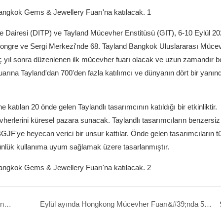
irme Dairesi (DITP) ve Tayland Mücevher Enstitüsü (GIT), 6-10 Eylül 2
 Kongre ve Sergi Merkezi'nde 68. Tayland Bangkok Uluslararası Müce
ç yıl sonra düzenlenen ilk mücevher fuarı olacak ve uzun zamandır 
arına Tayland'dan 700'den fazla katılımcı ve dünyanın dört bir yanın
katılan 20 önde gelen Taylandlı tasarımcının katıldığı bir etkinliktir.
vherlerini küresel pazara sunacak. Taylandlı tasarımcıların benzersiz
GJF'ye heyecan verici bir unsur kattılar. Önde gelen tasarımcıların 
günlük kullanıma uyum sağlamak üzere tasarlanmıştır.
Hasung, Haziran 2023&#39;te Moskova&#39;da düzenlenecek Metallurgy Russia fuarına katılacak
Eylül ayında Hongkong Mücevher Fuarı&#39;nda 5F718 numaralı stantta yer alan Hasung&#39;u ziyaret etmenizi bekliyoruz.