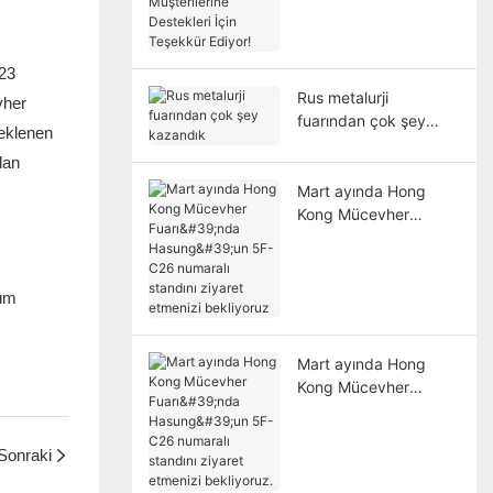
Destekleri İçin
Teşekkür Ediyor!
023
Rus metalurji
vher
fuarından çok şey
beklenen
kazandık
dan
Mart ayında Hong
Kong Mücevher
Fuarı'nda Hasung'un
5F-C26 numaralı
standını ziyaret
tüm
etmenizi bekliyoruz
Mart ayında Hong
Kong Mücevher
Fuarı'nda Hasung'un
5F-C26 numaralı
Sonraki
standını ziyaret
etmenizi bekliyoruz.