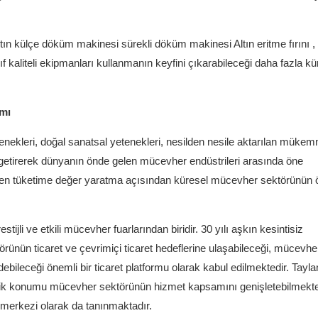
ltın külçe döküm makinesi
sürekli döküm makinesi
Altın eritme fırını
,
ıf kaliteli ekipmanları kullanmanın keyfini çıkarabileceği daha fazla kü
ımı
enekleri, doğal sanatsal yetenekleri, nesilden nesile aktarılan müke
ya getirerek dünyanın önde gelen mücevher endüstrileri arasında öne
mden tüketime değer yaratma açısından küresel mücevher sektörünün
li ve etkili mücevher fuarlarından biridir. 30 yılı aşkın kesintisiz
ünün ticaret ve çevrimiçi ticaret hedeflerine ulaşabileceği, mücevhe
bileceği önemli bir ticaret platformu olarak kabul edilmektedir. Tayla
tejik konumu mücevher sektörünün hizmet kapsamını genişletebilmekte
merkezi olarak da tanınmaktadır.