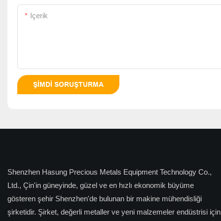
Içerik
ŞIMDI SORUŞTURMA
Shenzhen Hasung Precious Metals Equipment Technology Co.,
Ltd., Çin'in güneyinde, güzel ve en hızlı ekonomik büyüme
gösteren şehir Shenzhen'de bulunan bir makine mühendisliği
şirketidir. Şirket, değerli metaller ve yeni malzemeler endüstrisi için