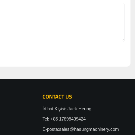
CONTACT US
i
İrtibat Kişisi: Jack Heung
Tel: +86 17898439424
E-posta:
sales@hasungmachinery.com