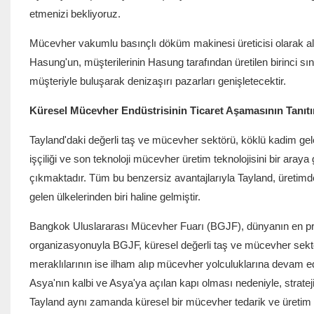
etmenizi bekliyoruz.
Mücevher
vakumlu basınçlı döküm makinesi
üreticisi olarak
a
Hasung'un, müşterilerinin Hasung tarafından üretilen birinci sın
müşteriyle buluşarak denizaşırı pazarları genişletecektir.
Küresel Mücevher Endüstrisinin Ticaret Aşamasının Tanıt
Tayland'daki değerli taş ve mücevher sektörü, köklü kadim gel
işçiliği ve son teknoloji mücevher üretim teknolojisini bir ara
çıkmaktadır. Tüm bu benzersiz avantajlarıyla Tayland, üreti
gelen ülkelerinden biri haline gelmiştir.
Bangkok Uluslararası Mücevher Fuarı (BGJF), dünyanın en prestij
organizasyonuyla BGJF, küresel değerli taş ve mücevher sektör
meraklılarının ise ilham alıp mücevher yolculuklarına devam ede
Asya'nın kalbi ve Asya'ya açılan kapı olması nedeniyle, stra
Tayland aynı zamanda küresel bir mücevher tedarik ve üretim 