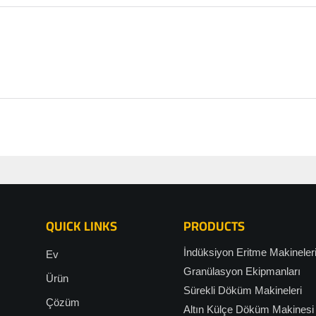
QUICK LINKS
PRODUCTS
İndüksiyon Eritme Makineler
Ev
Granülasyon Ekipmanları
Ürün
Sürekli Döküm Makineleri
Çözüm
Altın Külçe Döküm Makinesi