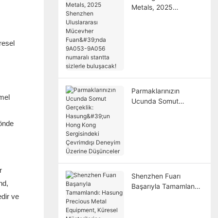
Metals, 2025
Shenzhen Uluslararası
Mücevher Fuarı'nda
9A053-9A056
resel
numaralı stantta
sizlerle buluşacak!
Parmaklarınızın
mmel
Ucunda Somut
Gerçeklik: Hasung'un
Hong Kong
 önde
Sergisindeki
Çevrimdışı Deneyim
Üzerine Düşünceler
r
Shenzhen Fuarı
nd,
Başarıyla Tamamlandı:
dir ve
Hasung Precious
Metal Equipment,
Küresel Müşterilerine