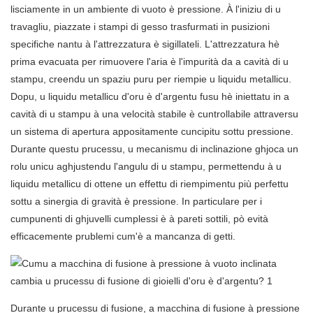
lisciamente in un ambiente di vuoto è pressione. À l'iniziu di u
travagliu, piazzate i stampi di gesso trasfurmati in pusizioni
specifiche nantu à l'attrezzatura è sigillateli. L'attrezzatura hè
prima evacuata per rimuovere l'aria è l'impurità da a cavità di u
stampu, creendu un spaziu puru per riempie u liquidu metallicu.
Dopu, u liquidu metallicu d'oru è d'argentu fusu hè iniettatu in a
cavità di u stampu à una velocità stabile è cuntrollabile attraversu
un sistema di apertura appositamente cuncipitu sottu pressione.
Durante questu prucessu, u mecanismu di inclinazione ghjoca un
rolu unicu aghjustendu l'angulu di u stampu, permettendu à u
liquidu metallicu di ottene un effettu di riempimentu più perfettu
sottu a sinergia di gravità è pressione. In particulare per i
cumpunenti di ghjuvelli cumplessi è à pareti sottili, pò evità
efficacemente prublemi cum'è a mancanza di getti.
Durante u prucessu di fusione, a macchina di fusione à pressione