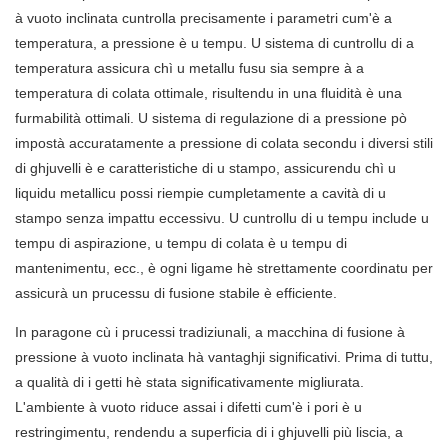
à vuoto inclinata cuntrolla precisamente i parametri cum'è a
temperatura, a pressione è u tempu. U sistema di cuntrollu di a
temperatura assicura chì u metallu fusu sia sempre à a
temperatura di colata ottimale, risultendu in una fluidità è una
furmabilità ottimali. U sistema di regulazione di a pressione pò
impostà accuratamente a pressione di colata secondu i diversi stili
di ghjuvelli è e caratteristiche di u stampo, assicurendu chì u
liquidu metallicu possi riempie cumpletamente a cavità di u
stampo senza impattu eccessivu. U cuntrollu di u tempu include u
tempu di aspirazione, u tempu di colata è u tempu di
mantenimentu, ecc., è ogni ligame hè strettamente coordinatu per
assicurà un prucessu di fusione stabile è efficiente.
In paragone cù i prucessi tradiziunali, a macchina di fusione à
pressione à vuoto inclinata hà vantaghji significativi. Prima di tuttu,
a qualità di i getti hè stata significativamente migliurata.
L'ambiente à vuoto riduce assai i difetti cum'è i pori è u
restringimentu, rendendu a superficia di i ghjuvelli più liscia, a