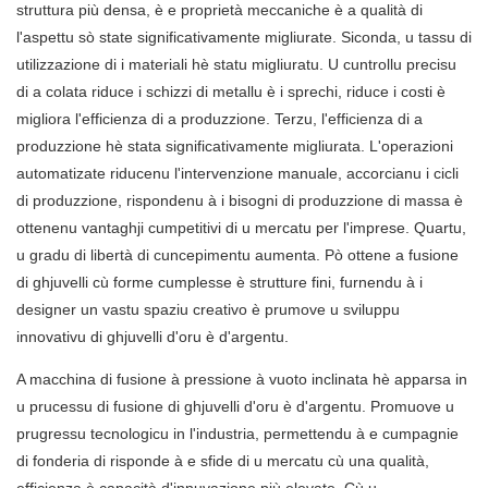
struttura più densa, è e proprietà meccaniche è a qualità di
l'aspettu sò state significativamente migliurate. Siconda, u tassu di
utilizzazione di i materiali hè statu migliuratu. U cuntrollu precisu
di a colata riduce i schizzi di metallu è i sprechi, riduce i costi è
migliora l'efficienza di a produzzione. Terzu, l'efficienza di a
produzzione hè stata significativamente migliurata. L'operazioni
automatizate riducenu l'intervenzione manuale, accorcianu i cicli
di produzzione, rispondenu à i bisogni di produzzione di massa è
ottenenu vantaghji cumpetitivi di u mercatu per l'imprese. Quartu,
u gradu di libertà di cuncepimentu aumenta. Pò ottene a fusione
di ghjuvelli cù forme cumplesse è strutture fini, furnendu à i
designer un vastu spaziu creativo è prumove u sviluppu
innovativu di ghjuvelli d'oru è d'argentu.
A
macchina di fusione à pressione
à vuoto inclinata hè apparsa in
u prucessu di fusione di ghjuvelli d'oru è d'argentu. Promuove u
prugressu tecnologicu in l'industria, permettendu à e cumpagnie
di fonderia di risponde à e sfide di u mercatu cù una qualità,