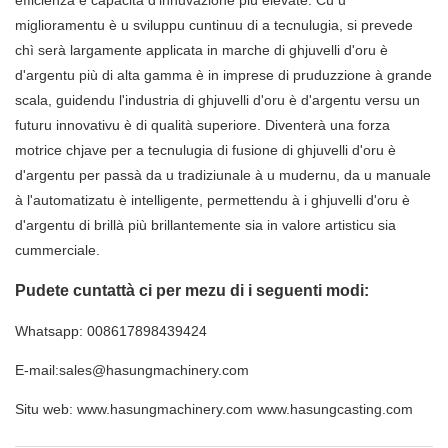
efficienza è capacità d'innuvazione più elevate. Cù u
miglioramentu è u sviluppu cuntinuu di a tecnulugia, si prevede
chì serà largamente applicata in marche di ghjuvelli d'oru è
d'argentu più di alta gamma è in imprese di pruduzzione à grande
scala, guidendu l'industria di ghjuvelli d'oru è d'argentu versu un
futuru innovativu è di qualità superiore. Diventerà una forza
motrice chjave per a tecnulugia di fusione di ghjuvelli d'oru è
d'argentu per passà da u tradiziunale à u mudernu, da u manuale
à l'automatizatu è intelligente, permettendu à i ghjuvelli d'oru è
d'argentu di brillà più brillantemente sia in valore artisticu sia
cummerciale.
Pudete cuntattà ci per mezu di i seguenti modi:
Whatsapp: 008617898439424
E-mail:sales@hasungmachinery.com
Situ web: www.hasungmachinery.com www.hasungcasting.com