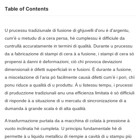
Table of Contents
U prucessu tradiziunale di fusione di ghjuvelli d'oru è d'argentu,
cum'è u metudu di a cera persa, hè cumplessu è difficiule da
cuntrullà accuratamente in termini di qualità. Durante u prucessu
da a fabricazione di stampi di cera à a fusione, i stampi di cera sò
propensi à danni è deformazioni, ciò chì provoca deviazioni
dimensionali è difetti superficiali in e fusioni. È durante a fusione,
a miscelazione di l'aria pò facilmente causà difetti cum'è i pori, chì
ponu riduce a qualità di u produttu. À u listessu tempu, i prucessi
di pruduzzione tradiziunali anu una efficienza limitata è sò difficiuli
di risponde à a situazione di u mercatu di sincronizazione di a
dumanda à grande scala è di alta qualità.
A trasfurmazione purtata da a
macchina di colata à pressione à
vuoto
inclinata hè cumpleta. U principiu fundamentale hè di
permette à u liquidu metallicu di riempie a cavità di u stampu più