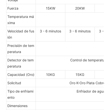
Fuerza
15KW
20KW
30
Temperatura má
xima
Velocidad de fus
3 - 6 minutos
3 - 6 minutos
3 - 6 
ión
Precisión de tem
peratura
Detector de tem
Control de temperatura PI
peratura
Capacidad (Oro)
10KG
15KG
20
Solicitud
Oro K-Oro Plata Cobre y o
Tipo de enfriami
Enfriador de agua (
ento
Dimensiones