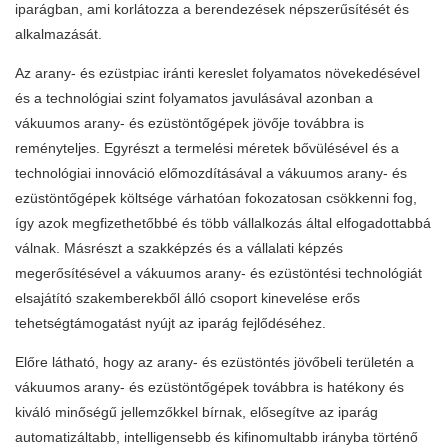
iparágban, ami korlátozza a berendezések népszerűsítését és
alkalmazását.
Az arany- és ezüstpiac iránti kereslet folyamatos növekedésével
és a technológiai szint folyamatos javulásával azonban a
vákuumos arany- és ezüstöntőgépek jövője továbbra is
reményteljes. Egyrészt a termelési méretek bővülésével és a
technológiai innováció előmozdításával a vákuumos arany- és
ezüstöntőgépek költsége várhatóan fokozatosan csökkenni fog,
így azok megfizethetőbbé és több vállalkozás által elfogadottabbá
válnak. Másrészt a szakképzés és a vállalati képzés
megerősítésével a vákuumos arany- és ezüstöntési technológiát
elsajátító szakemberekből álló csoport kinevelése erős
tehetségtámogatást nyújt az iparág fejlődéséhez.
Előre látható, hogy az arany- és ezüstöntés jövőbeli területén a
vákuumos arany- és ezüstöntőgépek továbbra is hatékony és
kiváló minőségű jellemzőkkel bírnak, elősegítve az iparág
automatizáltabb, intelligensebb és kifinomultabb irányba történő