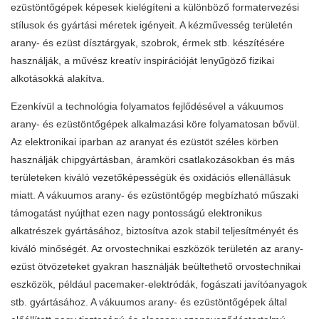
ezüstöntőgépek képesek kielégíteni a különböző formatervezési
stílusok és gyártási méretek igényeit. A kézművesség területén
arany- és ezüst dísztárgyak, szobrok, érmek stb. készítésére
használják, a művész kreatív inspirációját lenyűgöző fizikai
alkotásokká alakítva.
Ezenkívül a technológia folyamatos fejlődésével a vákuumos
arany- és ezüstöntőgépek alkalmazási köre folyamatosan bővül.
Az elektronikai iparban az aranyat és ezüstöt széles körben
használják chipgyártásban, áramköri csatlakozásokban és más
területeken kiváló vezetőképességük és oxidációs ellenállásuk
miatt. A vákuumos arany- és ezüstöntőgép megbízható műszaki
támogatást nyújthat ezen nagy pontosságú elektronikus
alkatrészek gyártásához, biztosítva azok stabil teljesítményét és
kiváló minőségét. Az orvostechnikai eszközök területén az arany-
ezüst ötvözeteket gyakran használják beültethető orvostechnikai
eszközök, például pacemaker-elektródák, fogászati ​​javítóanyagok
stb. gyártásához. A vákuumos arany- és ezüstöntőgépek által