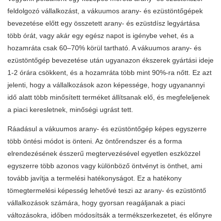
feldolgozó vállalkozást, a vákuumos arany- és ezüstöntőgépek
bevezetése előtt egy összetett arany- és ezüstdísz legyártása
több órát, vagy akár egy egész napot is igénybe vehet, és a
hozamráta csak 60–70% körül tartható. A vákuumos arany- és
ezüstöntőgép bevezetése után ugyanazon ékszerek gyártási ideje
1-2 órára csökkent, és a hozamráta több mint 90%-ra nőtt. Ez azt
jelenti, hogy a vállalkozások azon képessége, hogy ugyanannyi
idő alatt több minősített terméket állítsanak elő, és megfeleljenek
a piaci keresletnek, minőségi ugrást tett.
Ráadásul a vákuumos arany- és ezüstöntőgép képes egyszerre
több öntési módot is önteni. Az öntőrendszer és a forma
elrendezésének ésszerű megtervezésével egyetlen eszközzel
egyszerre több azonos vagy különböző öntvényt is önthet, ami
tovább javítja a termelési hatékonyságot. Ez a hatékony
tömegtermelési képesség lehetővé teszi az arany- és ezüstöntő
vállalkozások számára, hogy gyorsan reagáljanak a piaci
változásokra, időben módosítsák a termékszerkezetet, és előnyre