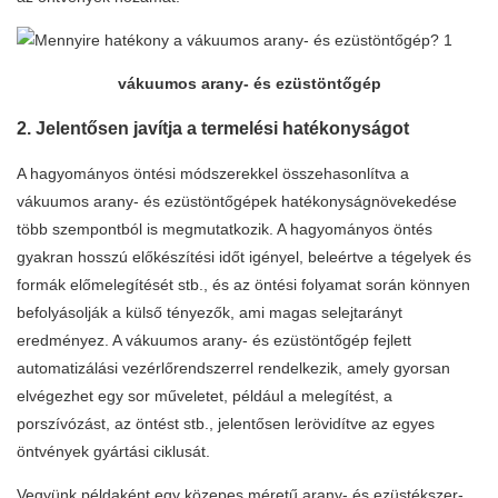
vákuumos arany- és ezüstöntőgép
2. Jelentősen javítja a termelési hatékonyságot
A hagyományos öntési módszerekkel összehasonlítva a
vákuumos arany- és ezüstöntőgépek hatékonyságnövekedése
több szempontból is megmutatkozik. A hagyományos öntés
gyakran hosszú előkészítési időt igényel, beleértve a tégelyek és
formák előmelegítését stb., és az öntési folyamat során könnyen
befolyásolják a külső tényezők, ami magas selejtarányt
eredményez. A vákuumos arany- és ezüstöntőgép fejlett
automatizálási vezérlőrendszerrel rendelkezik, amely gyorsan
elvégezhet egy sor műveletet, például a melegítést, a
porszívózást, az öntést stb., jelentősen lerövidítve az egyes
öntvények gyártási ciklusát.
Vegyünk példaként egy közepes méretű arany- és ezüstékszer-