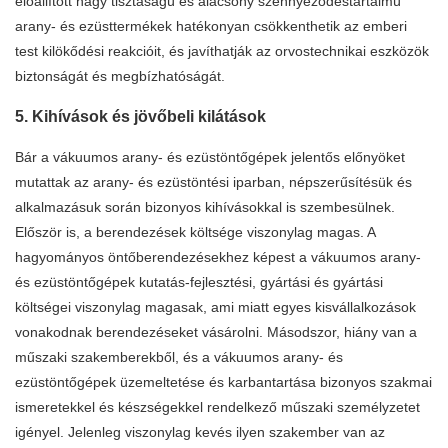
előállított nagy tisztaságú és alacsony szennyeződéstartalmú
arany- és ezüsttermékek hatékonyan csökkenthetik az emberi
test kilökődési reakcióit, és javíthatják az orvostechnikai eszközök
biztonságát és megbízhatóságát.
5. Kihívások és jövőbeli kilátások
Bár
a vákuumos arany- és ezüstöntőgépek
jelentős előnyöket
mutattak az arany- és ezüstöntési iparban, népszerűsítésük és
alkalmazásuk során bizonyos kihívásokkal is szembesülnek.
Először is, a berendezések költsége viszonylag magas. A
hagyományos öntőberendezésekhez képest a vákuumos arany-
és ezüstöntőgépek kutatás-fejlesztési, gyártási és gyártási
költségei viszonylag magasak, ami miatt egyes kisvállalkozások
vonakodnak berendezéseket vásárolni. Másodszor, hiány van a
műszaki szakemberekből, és a vákuumos arany- és
ezüstöntőgépek üzemeltetése és karbantartása bizonyos szakmai
ismeretekkel és készségekkel rendelkező műszaki személyzetet
igényel. Jelenleg viszonylag kevés ilyen szakember van az