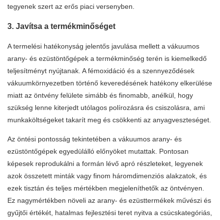
tegyenek szert az erős piaci versenyben.
3. Javítsa a termékminőséget
A termelési hatékonyság jelentős javulása mellett a vákuumos
arany- és ezüstöntőgépek a termékminőség terén is kiemelkedő
teljesítményt nyújtanak. A fémoxidáció és a szennyeződések
vákuumkörnyezetben történő keveredésének hatékony elkerülése
miatt az öntvény felülete simább és finomabb, anélkül, hogy
szükség lenne kiterjedt utólagos polírozásra és csiszolásra, ami
munkaköltségeket takarít meg és csökkenti az anyagveszteséget.
Az öntési pontosság tekintetében a vákuumos arany- és
ezüstöntőgépek egyedülálló előnyöket mutattak. Pontosan
képesek reprodukálni a formán lévő apró részleteket, legyenek
azok összetett minták vagy finom háromdimenziós alakzatok, és
ezek tisztán és teljes mértékben megjeleníthetők az öntvényen.
Ez nagymértékben növeli az arany- és ezüsttermékek művészi és
gyűjtői értékét, hatalmas fejlesztési teret nyitva a csúcskategóriás,