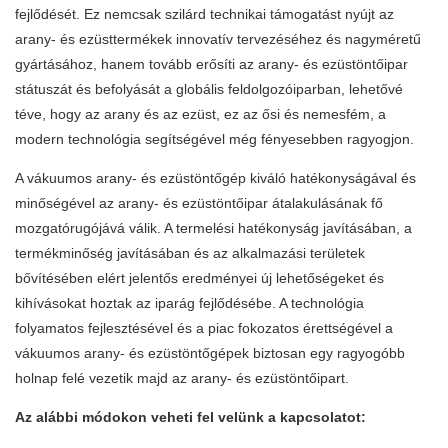
fejlődését. Ez nemcsak szilárd technikai támogatást nyújt az
arany- és ezüsttermékek innovatív tervezéséhez és nagyméretű
gyártásához, hanem tovább erősíti az arany- és ezüstöntőipar
státuszát és befolyását a globális feldolgozóiparban, lehetővé
téve, hogy az arany és az ezüst, ez az ősi és nemesfém, a
modern technológia segítségével még fényesebben ragyogjon.
A vákuumos arany- és ezüstöntőgép kiváló hatékonyságával és
minőségével az arany- és ezüstöntőipar átalakulásának fő
mozgatórugójává válik. A termelési hatékonyság javításában, a
termékminőség javításában és az alkalmazási területek
bővítésében elért jelentős eredményei új lehetőségeket és
kihívásokat hoztak az iparág fejlődésébe. A technológia
folyamatos fejlesztésével és a piac fokozatos érettségével a
vákuumos arany- és ezüstöntőgépek biztosan egy ragyogóbb
holnap felé vezetik majd az arany- és ezüstöntőipart.
Az alábbi módokon veheti fel velünk a kapcsolatot: