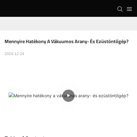
Mennyire Hatékony A Vákuumos Arany- És Ezüstöntőgép?
2024-12-24