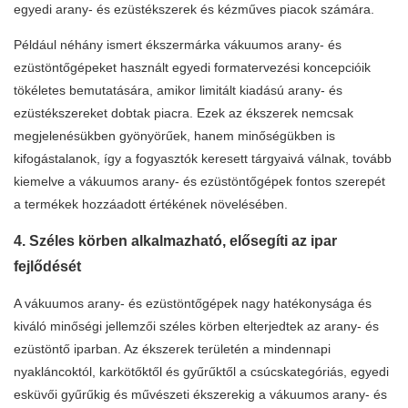
egyedi arany- és ezüstékszerek és kézműves piacok számára.
Például néhány ismert ékszermárka vákuumos arany- és
ezüstöntőgépeket használt egyedi formatervezési koncepcióik
tökéletes bemutatására, amikor limitált kiadású arany- és
ezüstékszereket dobtak piacra. Ezek az ékszerek nemcsak
megjelenésükben gyönyörűek, hanem minőségükben is
kifogástalanok, így a fogyasztók keresett tárgyaivá válnak, tovább
kiemelve a vákuumos arany- és ezüstöntőgépek fontos szerepét
a termékek hozzáadott értékének növelésében.
4. Széles körben alkalmazható, elősegíti az ipar
fejlődését
A vákuumos arany- és ezüstöntőgépek nagy hatékonysága és
kiváló minőségi jellemzői széles körben elterjedtek az arany- és
ezüstöntő iparban. Az ékszerek területén a mindennapi
nyakláncoktól, karkötőktől és gyűrűktől a csúcskategóriás, egyedi
esküvői gyűrűkig és művészeti ékszerekig a vákuumos arany- és