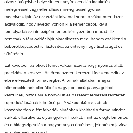
olvasztótégelybe helyezik, és nagyfrekvenciás indukciós
melegítéssel vagy ellenállásos melegítéssel gyorsan
megolvasztják. Az olvasztási folyamat során a vákuumrendszer
aktiválódik, hogy levegőt vonjon ki a kemencéből, így a
fémfolyadék szinte oxigénmentes környezetben marad. Ez
nemcsak a fém oxidációját akadályozza meg, hanem csökkenti a
buborékképződést is, biztosítva az öntvény nagy tisztaságát és
sűrűségét.
Ezt követően az olvadt fémet vákuumszívás vagy nyomás alatt,
precíziósan tervezett öntőrendszeren keresztül fecskendezik az
előre elkészített formaüregbe. A formák általában magas
hőmérsékletnek ellenálló és nagy pontosságú anyagokból
készülnek, biztosítva a bonyolult és összetett tervezési részletek
reprodukálásának lehetőségét. A vákuumkörnyezetnek
köszönhetően a fémfolyadék simábban kitöltheti a forma minden
sarkát, elkerülve az olyan gyakori hibákat, mint az elégtelen öntés
és a hidegszigetelés a hagyományos öntésben, jelentősen javítva
az öntvények hozamát.