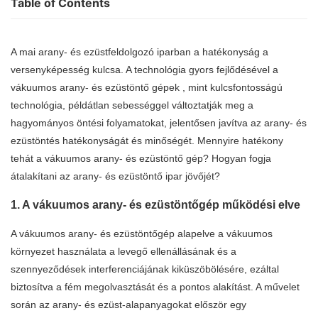
Table of Contents
A mai arany- és ezüstfeldolgozó iparban a hatékonyság a
versenyképesség kulcsa. A technológia gyors fejlődésével
a
vákuumos arany- és ezüstöntő gépek
, mint kulcsfontosságú
technológia, példátlan sebességgel változtatják meg a
hagyományos öntési folyamatokat, jelentősen javítva az arany- és
ezüstöntés hatékonyságát és minőségét. Mennyire hatékony
tehát a vákuumos arany- és ezüstöntő gép? Hogyan fogja
átalakítani az arany- és ezüstöntő ipar jövőjét?
1. A vákuumos arany- és ezüstöntőgép működési elve
A vákuumos arany- és ezüstöntőgép alapelve a vákuumos
környezet használata a levegő ellenállásának és a
szennyeződések interferenciájának kiküszöbölésére, ezáltal
biztosítva a fém megolvasztását és a pontos alakítást. A művelet
során az arany- és ezüst-alapanyagokat először egy