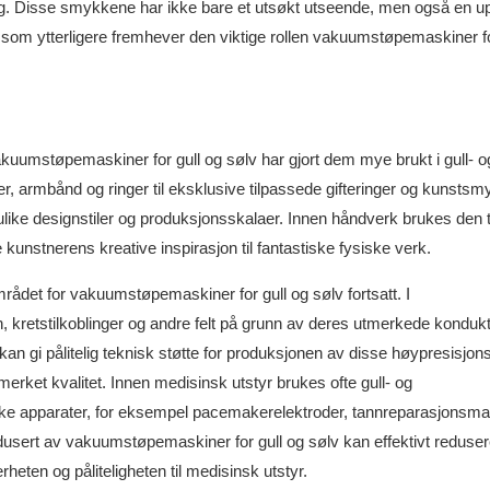
lag. Disse smykkene har ikke bare et utsøkt utseende, men også en up
noe som ytterligere fremhever den viktige rollen vakuumstøpemaskiner fo
akuumstøpemaskiner for gull og sølv har gjort dem mye brukt i gull- o
r, armbånd og ringer til eksklusive tilpassede gifteringer og kunstsm
ike designstiler og produksjonsskalaer. Innen håndverk brukes den ti
 kunstnerens kreative inspirasjon til fantastiske fysiske verk.
området for vakuumstøpemaskiner for gull og sølv fortsatt. I
n, kretstilkoblinger og andre felt på grunn av deres utmerkede kondukti
 gi pålitelig teknisk støtte for produksjonen av disse høypresisjon
erket kvalitet. Innen medisinsk utstyr brukes ofte gull- og
ske apparater, for eksempel pacemakerelektroder, tannreparasjonsmat
dusert av vakuumstøpemaskiner for gull og sølv kan effektivt reduse
ten og påliteligheten til medisinsk utstyr.