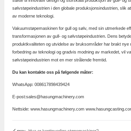
støtte til innovativ design og storskala produksjon av gull- og s
sølvstøpeindustrien i den globale produksjonsindustrien, slik a
av moderne teknologi.
Vakuumstøpemaskinen for gull og sølv, med sin utmerkede effektiv
transformasjonen av gull- og sølvstøpeindustrien. Dens betydel
produktkvaliteten og utvidelse av bruksområder har brakt nye mu
forbedring av teknologi og gradvis modning av markedet, vil va
sølvstøpeindustrien mot en mer strålende fremtid.
Du kan kontakte oss på følgende måter:
WhatsApp: 008617898439424
E-post:sales@hasungmachinery.com
Nettside: www.hasungmachinery.com www.hasungcasting.c
prev
Hva er kontinuerlige støpemaskiner?