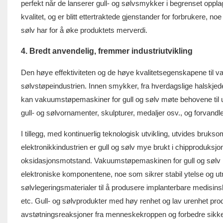
perfekt når de lanserer gull- og sølvsmykker i begrenset opp
kvalitet, og er blitt ettertraktede gjenstander for forbrukere, 
sølv har for å øke produktets merverdi.
4. Bredt anvendelig, fremmer industriutvikling
Den høye effektiviteten og de høye kvalitetsegenskapene til v
sølvstøpeindustrien. Innen smykker, fra hverdagslige halskjede
kan vakuumstøpemaskiner for gull og sølv møte behovene til ul
gull- og sølvornamenter, skulpturer, medaljer osv., og forvandle
I tillegg, med kontinuerlig teknologisk utvikling, utvides bruks
elektronikkindustrien er gull og sølv mye brukt i chipproduksjo
oksidasjonsmotstand. Vakuumstøpemaskinen for gull og sølv kan
elektroniske komponentene, noe som sikrer stabil ytelse og utm
sølvlegeringsmaterialer til å produsere implanterbare medisin
etc. Gull- og sølvprodukter med høy renhet og lav urenhet pro
avstøtningsreaksjoner fra menneskekroppen og forbedre sikkerhe