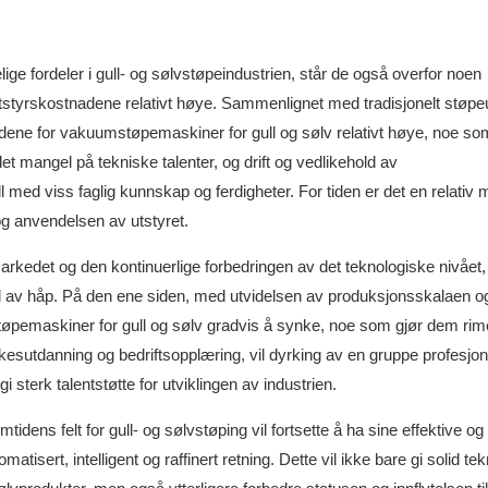
lige fordeler i gull- og sølvstøpeindustrien, står de også overfor noen
utstyrskostnadene relativt høye. Sammenlignet med tradisjonelt støpeu
dene for vakuumstøpemaskiner for gull og sølv relativt høye, noe som
et mangel på tekniske talenter, og drift og vedlikehold av
med viss faglig kunnskap og ferdigheter. For tiden er det en relativ
og anvendelsen av utstyret.
arkedet og den kontinuerlige forbedringen av det teknologiske nivået,
full av håp. På den ene siden, med utvidelsen av produksjonsskalaen 
øpemaskiner for gull og sølv gradvis å synke, noe som gjør dem rim
rkesutdanning og bedriftsopplæring, vil dyrking av en gruppe profesjon
sterk talentstøtte for utviklingen av industrien.
idens felt for gull- og sølvstøping vil fortsette å ha sine effektive og
sert, intelligent og raffinert retning. Dette vil ikke bare gi solid tek