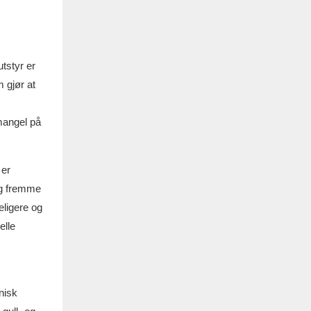
tstyr er
 gjør at
 mangel på
 er
og fremme
eligere og
elle
nisk