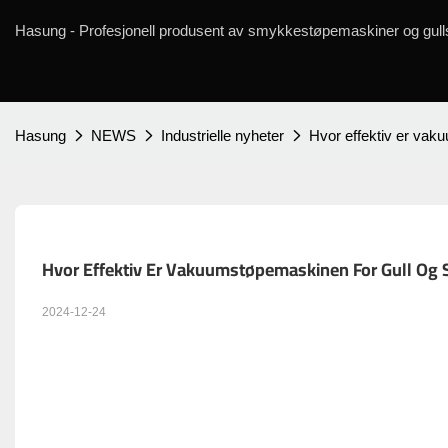
Hasung - Profesjonell produsent av smykkestøpemaskiner og gulls
Hasung
NEWS
Industrielle nyheter
Hvor effektiv er vak
Hvor Effektiv Er Vakuumstøpemaskinen For Gull Og 
2024-12-24