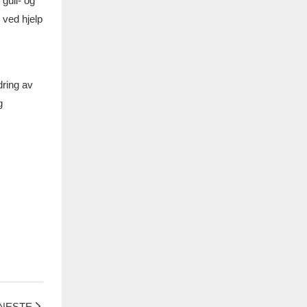
 gull- og
 ved hjelp
dring av
g
NESTE