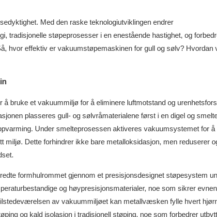
ransedyktighet. Med den raske teknologiutviklingen endrer
i, tradisjonelle støpeprosesser i en enestående hastighet, og forbedr
g. Så, hvor effektiv er vakuumstøpemaskinen for gull og sølv? Hvordan v
in
 å bruke et vakuummiljø for å eliminere luftmotstand og urenhetsforst
jonen plasseres gull- og sølvråmaterialene først i en digel og smelt
ppvarming. Under smelteprosessen aktiveres vakuumsystemet for å 
nfritt miljø. Dette forhindrer ikke bare metalloksidasjon, men reduserer 
dset.
rberedte formhulrommet gjennom et presisjonsdesignet støpesystem u
peraturbestandige og høypresisjonsmaterialer, noe som sikrer evnen t
tilstedeværelsen av vakuummiljøet kan metallvæsken fylle hvert hjør
ping og kald isolasjon i tradisjonell støping, noe som forbedrer utbyt