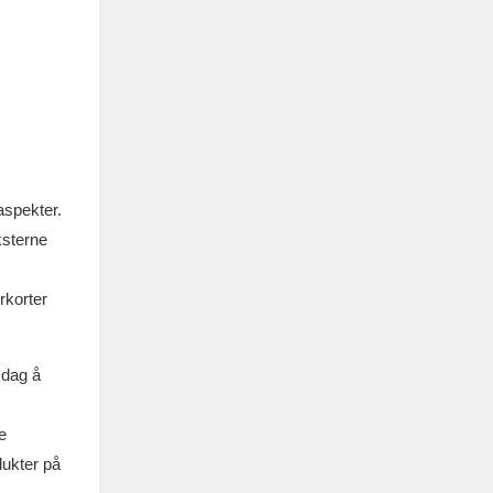
aspekter.
ksterne
rkorter
 dag å
e
dukter på