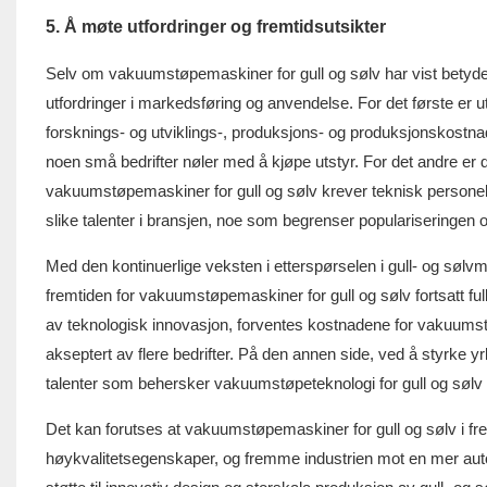
5. Å møte utfordringer og fremtidsutsikter
Selv om
vakuumstøpemaskiner for gull og sølv
har vist betyde
utfordringer i markedsføring og anvendelse. For det første er 
forsknings- og utviklings-, produksjons- og produksjonskostna
noen små bedrifter nøler med å kjøpe utstyr. For det andre er d
vakuumstøpemaskiner for gull og sølv krever teknisk personell 
slike talenter i bransjen, noe som begrenser populariseringen 
Med den kontinuerlige veksten i etterspørselen i gull- og sølvm
fremtiden for vakuumstøpemaskiner for gull og sølv fortsatt 
av teknologisk innovasjon, forventes kostnadene for vakuumst
akseptert av flere bedrifter. På den annen side, ved å styrke y
talenter som behersker vakuumstøpeteknologi for gull og sølv gi 
Det kan forutses at vakuumstøpemaskiner for gull og sølv i fremt
høykvalitetsegenskaper, og fremme industrien mot en mer automati