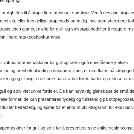
ivt sprang.
 muligheten til å støpe flere moduser samtidig. Ved å designe støpe
dentiske eller forskjellige støpegods samtidig, noe som ytterligere fo
asiteten gjør det mulig for gull- og sølvstøpebedrifter å reagere ras
trinn i hard markedskonkurranse.
n, har vakuumstøpemaskiner for gull og sølv også enestående ytelse i
dasjon og urenhetsblanding i vakuummiljøet, er overflaten på støpegod
polering og sliping, noe som sparer arbeidskostnader og reduserer ma
ull og sølv vist unike fordeler. De kan nøyaktig gjenskape de små det
ale former, de kan presenteres tydelig og fullstendig på støpegodset
dukter betraktelig, og åpner for et enormt utviklingsrom for eksklusi
.
maskiner for gull og sølv for å presentere sine unike designkonse