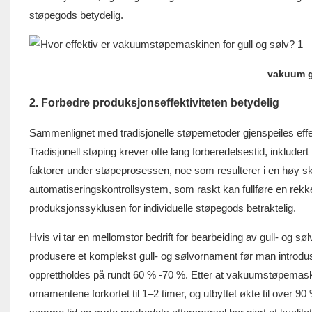
støpegods betydelig.
vakuum g
2. Forbedre produksjonseffektiviteten betydelig
Sammenlignet med tradisjonelle støpemetoder gjenspeiles effekt
Tradisjonell støping krever ofte lang forberedelsestid, inkluder
faktorer under støpeprosessen, noe som resulterer i en høy s
automatiseringskontrollsystem, som raskt kan fullføre en rek
produksjonssyklusen for individuelle støpegods betraktelig.
Hvis vi tar en mellomstor bedrift for bearbeiding av gull- og s
produsere et komplekst gull- og sølvornament før man introdu
opprettholdes på rundt 60 % -70 %. Etter at vakuumstøpemaskin
ornamentene forkortet til 1–2 timer, og utbyttet økte til over 90