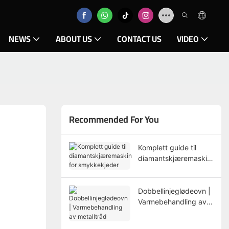
NEWS
ABOUT US
CONTACT US
VIDEO
Recommended For You
Komplett guide til
diamantskjæremaskin
for smykkekjeder
Dobbellinjeglødeovn |
Varmebehandling av
metalltråd