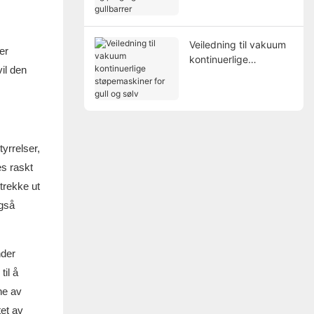
og preging av
gullbarrer
Veiledning til vakuum
er
kontinuerlige
il den
støpemaskiner for gull
og sølv
yrrelser,
es raskt
trekke ut
også
nder
il å
ne av
tet av