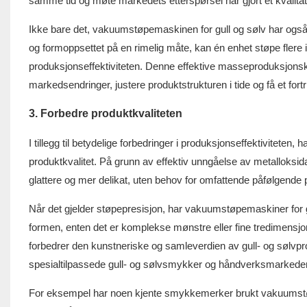
samme tid og møte markedets etterspørsel har gjort et kvalitat
Ikke bare det, vakuumstøpemaskinen for gull og sølv har også
og formoppsettet på en rimelig måte, kan én enhet støpe flere i
produksjonseffektiviteten. Denne effektive masseproduksjonskap
markedsendringer, justere produktstrukturen i tide og få et for
3. Forbedre produktkvaliteten
I tillegg til betydelige forbedringer i produksjonseffektivitete
produktkvalitet. På grunn av effektiv unngåelse av metalloksi
glattere og mer delikat, uten behov for omfattende påfølgende 
Når det gjelder støpepresisjon, har vakuumstøpemaskiner for g
formen, enten det er komplekse mønstre eller fine tredimensjon
forbedrer den kunstneriske og samleverdien av gull- og sølvpro
spesialtilpassede gull- og sølvsmykker og håndverksmarkeder
For eksempel har noen kjente smykkemerker brukt vakuumstøpe