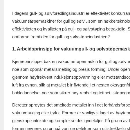
I dagens gull- og sølvforedlingsindustri er effektivitet konkur
vakuumstøpemaskiner for gull og sølv
, som en nøkkelteknolog
effektiviteten og kvaliteten på gull- og sølvstøping betrakteli
omforme fremtiden for gull- og sølvstøpeindustrien?
1. Arbeidsprinsipp for vakuumgull- og sølvstøpemask
Kjerneprinsippet bak en vakuumstøpemaskin for gull og sølv er
noe som oppnår metallsmelting og presis forming. Under operas
gjennom høyfrekvent induksjonsoppvarming eller motstandso
luft fra ovnen, slik at metallet blir flytende i et nesten oksyge
bobledannelse, noe som sikrer høy renhet og tetthet i støpego
Deretter sprøytes det smeltede metallet inn i det forhåndsfo
vakuumsuging eller trykk. Former er vanligvis laget av høytem
gjenskape intrikate og komplekse designdetaljer. På grunn av 
formen jevnere, og unngå vanlige defekter som utilstrekkelig stø