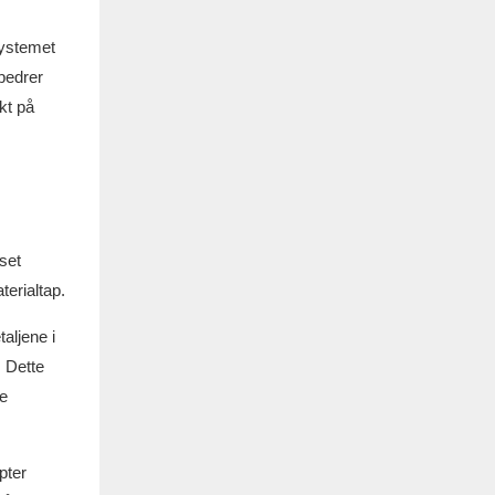
systemet
rbedrer
kt på
set
terialtap.
aljene i
. Dette
ve
pter