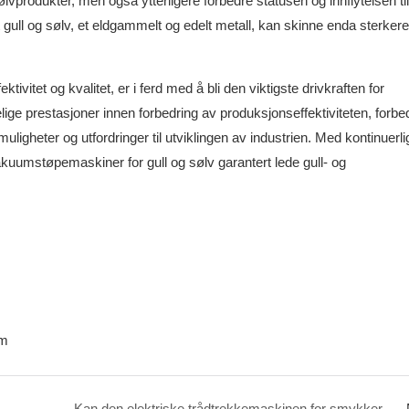
ølvprodukter, men også ytterligere forbedre statusen og innflytelsen til
t gull og sølv, et eldgammelt og edelt metall, kan skinne enda sterkere
itet og kvalitet, er i ferd med å bli den viktigste drivkraften for
ige prestasjoner innen forbedring av produksjonseffektiviteten, forbe
ligheter og utfordringer til utviklingen av industrien. Med kontinuerli
kuumstøpemaskiner for gull og sølv garantert lede gull- og
om
Kan den elektriske trådtrekkemaskinen for smykker forbedre effektiviteten i smykkeproduksjonen?