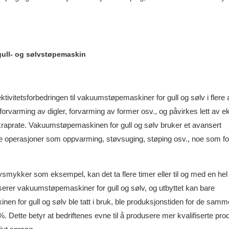
ull- og sølvstøpemaskin
ivitetsforbedringen til vakuumstøpemaskiner for gull og sølv i flere 
t forvarming av digler, forvarming av former osv., og påvirkes lett av e
kraprate. Vakuumstøpemaskinen for gull og sølv bruker et avansert
ke operasjoner som oppvarming, støvsuging, støping osv., noe som fo
ølvsmykker som eksempel, kan det ta flere timer eller til og med en hel
serer vakuumstøpemaskiner for gull og sølv, og utbyttet kan bare
en for gull og sølv ble tatt i bruk, ble produksjonstiden for de samm
 %. Dette betyr at bedriftenes evne til å produsere mer kvalifiserte pro