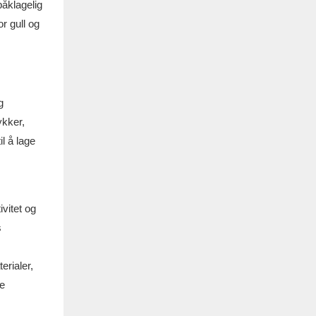
åklagelig
r gull og
g
ykker,
l å lage
vitet og
s
erialer,
re