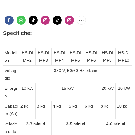
Specifiche:
Modell
HS-DI
HS-DI
HS-DI
HS-DI
HS-DI
HS-DI
HS-DI
o n.
MF2
MF3
MF4
MF5
MF6
MF8
MF10
Voltag
380 V, 50/60 Hz trifase
gio
Energi
10 kW
15 kW
20 kW
20 kW
a
Capaci
2 kg
3 kg
4 kg
5 kg
6 kg
8 kg
10 kg
tà (Au)
velocit
2-3 minuti
3-5 minuti
4-6 minuti
à di fu