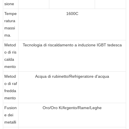
sione
Tempe
1600C
ratura
massi
ma.
Metod
Tecnologia di riscaldamento a induzione IGBT tedesca
o di ris
calda
mento
Metod
Acqua di rubinetto/Refrigeratore d'acqua
o di raf
fredda
mento
Fusion
Oro/Oro K/Argento/Rame/Leghe
e dei
metalli