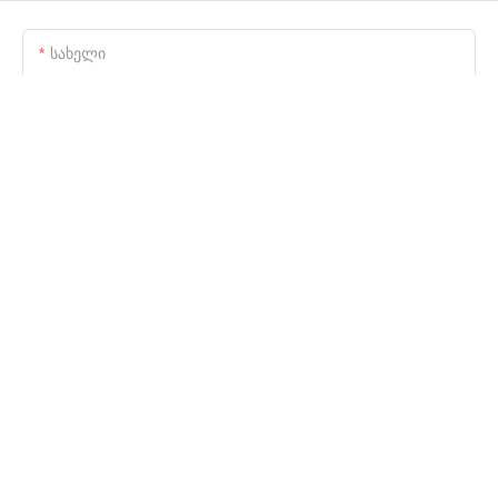
Სახელი
Ელ.ფოსტა
Ტელეფონი/WhatsApp/Skype
Კომპანიის Დასახელება
Ფაილი
Კმაყოფილი