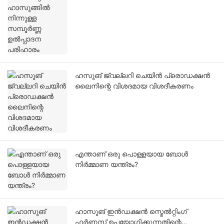
ഹസുങ് ജ്വല്ലറി ചെയിൻ പ്രൊഡക്ഷൻ
ലൈനിന്റെ വിശദമായ വിശദീകരണം
എന്താണ് ഒരു പൊള്ളയായ ബോൾ
നിർമ്മാണ യന്ത്രം?
ഹാസുങ് ഇൻഡക്ഷൻ സ്മെൽറ്റിംഗ്
ഫർണസ് ഉപയോഗിക്കുന്നതിന്റെ