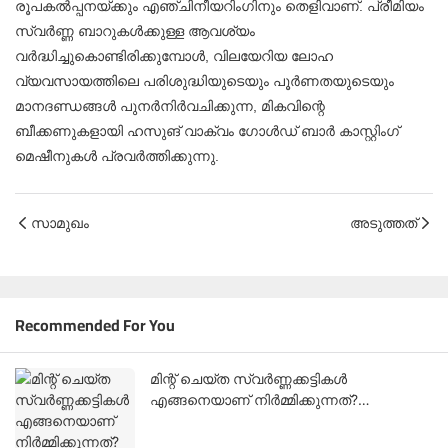
രൂപകൽപ്പനയ്ക്കും എഞ്ചിനീയറിംഗിനും തെളിവാണ്. പ്രീമിയം
സ്വർണ്ണ ബാറുകൾക്കുള്ള ആവശ്യം
വർദ്ധിച്ചുകൊണ്ടിരിക്കുമ്പോൾ, വിലയേറിയ ലോഹ
വ്യവസായത്തിലെ പരിശുദ്ധിയുടെയും പൂർണതയുടെയും
മാനദണ്ഡങ്ങൾ പുനർനിർവചിക്കുന്ന, മികവിന്റെ
ബീക്കണുകളായി ഹസുങ് വാക്വം ഗോൾഡ് ബാർ കാസ്റ്റിംഗ്
മെഷീനുകൾ പ്രവർത്തിക്കുന്നു.
സാമുഖം
അടുത്തത്
Recommended For You
മിന്റ് ചെയ്ത സ്വർണ്ണക്കട്ടികൾ
എങ്ങനെയാണ് നിർമ്മിക്കുന്നത്?
ഹാസുങ്ങിൽ നിന്നുള്ള സമ്പൂർണ്ണ
ഉൽപ്പാദന പരിഹാരം