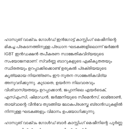
ഹാസുങ് വാക്വം ഗോൾഡ് ഇൻഗോട്ട് കാസ്റ്റിംഗ് മെഷീനിന്റെ
മികച്ച പ്രകടനത്തിനുള്ള പ്രധാന ഘടകങ്ങളിലൊന്ന് ജർമ്മൻ
IGBT ഇൻഡക്ഷൻ തപീകരണ സാങ്കേതികവിദ്യയുടെ
സംയോജനമാണ്. സ്വർണ്ണ ബാറുകളുടെ ഏകീകൃതതയും
സ്ഥിരതയും ഉറപ്പാക്കിക്കൊണ്ട് ഉരുകൽ പ്രക്രിയയുടെ
കൃത്യമായ നിയന്ത്രണം ഈ നൂതന സാങ്കേതികവിദ്യ
അനുവദിക്കുന്നു. കൂടാതെ, ഉയർന്ന നിലവാരവും
വിശ്വാസ്യതയും ഉറപ്പാക്കാൻ, ജപ്പാനിലെ എയർടെക്,
എസ്എംസി, ഷിമാഡൻ, ജർമ്മനിയുടെ സീമെൻസ്, ഓമ്രോൺ,
തായ്‌വാന്റെ വീൻവേ തുടങ്ങിയ ലോകപ്രശസ്ത ബ്രാൻഡുകളിൽ
നിന്നുള്ള ഘടകങ്ങളും വിമാനം ഉപയോഗിക്കുന്നു.
ഹാസുങ് വാക്വം ഗോൾഡ് ബാർ കാസ്റ്റിംഗ് മെഷീനിന്റെ പൂർണ്ണ