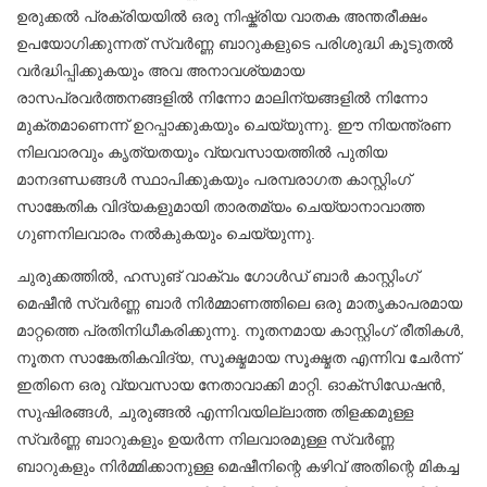
ഉരുക്കൽ പ്രക്രിയയിൽ ഒരു നിഷ്ക്രിയ വാതക അന്തരീക്ഷം
ഉപയോഗിക്കുന്നത് സ്വർണ്ണ ബാറുകളുടെ പരിശുദ്ധി കൂടുതൽ
വർദ്ധിപ്പിക്കുകയും അവ അനാവശ്യമായ
രാസപ്രവർത്തനങ്ങളിൽ നിന്നോ മാലിന്യങ്ങളിൽ നിന്നോ
മുക്തമാണെന്ന് ഉറപ്പാക്കുകയും ചെയ്യുന്നു. ഈ നിയന്ത്രണ
നിലവാരവും കൃത്യതയും വ്യവസായത്തിൽ പുതിയ
മാനദണ്ഡങ്ങൾ സ്ഥാപിക്കുകയും പരമ്പരാഗത കാസ്റ്റിംഗ്
സാങ്കേതിക വിദ്യകളുമായി താരതമ്യം ചെയ്യാനാവാത്ത
ഗുണനിലവാരം നൽകുകയും ചെയ്യുന്നു.
ചുരുക്കത്തിൽ, ഹസുങ് വാക്വം ഗോൾഡ് ബാർ കാസ്റ്റിംഗ്
മെഷീൻ സ്വർണ്ണ ബാർ നിർമ്മാണത്തിലെ ഒരു മാതൃകാപരമായ
മാറ്റത്തെ പ്രതിനിധീകരിക്കുന്നു. നൂതനമായ കാസ്റ്റിംഗ് രീതികൾ,
നൂതന സാങ്കേതികവിദ്യ, സൂക്ഷ്മമായ സൂക്ഷ്മത എന്നിവ ചേർന്ന്
ഇതിനെ ഒരു വ്യവസായ നേതാവാക്കി മാറ്റി. ഓക്‌സിഡേഷൻ,
സുഷിരങ്ങൾ, ചുരുങ്ങൽ എന്നിവയില്ലാത്ത തിളക്കമുള്ള
സ്വർണ്ണ ബാറുകളും ഉയർന്ന നിലവാരമുള്ള സ്വർണ്ണ
ബാറുകളും നിർമ്മിക്കാനുള്ള മെഷീനിന്റെ കഴിവ് അതിന്റെ മികച്ച