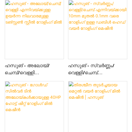
കാർബൈഡ് ഫ്ലാറ്റ് വയർ
റോളിംഗ് മിൽ മെഷീൻ
ഹസുങ് - അലോയ്/
ഹസുങ് - സ്വർണ്ണം/
ചെമ്പ്/വെള്ളി
വെള്ളി/ചെമ്പ്
എന്നിവയ്‌ക്കുള്ള ഉയർന്ന
എന്നിവയ്ക്കായി 10mm
നിലവാരമുള്ള ടങ്സ്റ്റൺ
മുതൽ 0.1mm വരെ
സ്റ്റീൽ റോളിംഗ് മിൽ
റോളിംഗ് ഉള്ള ഡബിൾ
ഹെഡ് വയർ റോളിംഗ്
മെഷീൻ