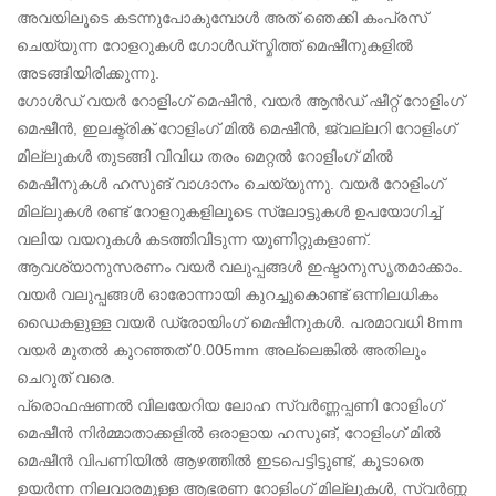
അവയിലൂടെ കടന്നുപോകുമ്പോൾ അത് ഞെക്കി കംപ്രസ്
ചെയ്യുന്ന റോളറുകൾ ഗോൾഡ്സ്മിത്ത് മെഷീനുകളിൽ
അടങ്ങിയിരിക്കുന്നു.
ഗോൾഡ് വയർ റോളിംഗ് മെഷീൻ, വയർ ആൻഡ് ഷീറ്റ് റോളിംഗ്
മെഷീൻ, ഇലക്ട്രിക് റോളിംഗ് മിൽ മെഷീൻ, ജ്വല്ലറി റോളിംഗ്
മില്ലുകൾ തുടങ്ങി വിവിധ തരം മെറ്റൽ റോളിംഗ് മിൽ
മെഷീനുകൾ ഹസുങ് വാഗ്ദാനം ചെയ്യുന്നു. വയർ റോളിംഗ്
മില്ലുകൾ രണ്ട് റോളറുകളിലൂടെ സ്ലോട്ടുകൾ ഉപയോഗിച്ച്
വലിയ വയറുകൾ കടത്തിവിടുന്ന യൂണിറ്റുകളാണ്.
ആവശ്യാനുസരണം വയർ വലുപ്പങ്ങൾ ഇഷ്ടാനുസൃതമാക്കാം.
വയർ വലുപ്പങ്ങൾ ഓരോന്നായി കുറച്ചുകൊണ്ട് ഒന്നിലധികം
ഡൈകളുള്ള വയർ ഡ്രോയിംഗ് മെഷീനുകൾ. പരമാവധി 8mm
വയർ മുതൽ കുറഞ്ഞത് 0.005mm അല്ലെങ്കിൽ അതിലും
ചെറുത് വരെ.
പ്രൊഫഷണൽ വിലയേറിയ ലോഹ സ്വർണ്ണപ്പണി റോളിംഗ്
മെഷീൻ നിർമ്മാതാക്കളിൽ ഒരാളായ ഹസുങ്, റോളിംഗ് മിൽ
മെഷീൻ വിപണിയിൽ ആഴത്തിൽ ഇടപെട്ടിട്ടുണ്ട്, കൂടാതെ
ഉയർന്ന നിലവാരമുള്ള ആഭരണ റോളിംഗ് മില്ലുകൾ, സ്വർണ്ണ