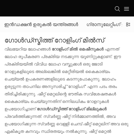
ഇൻഡക്ഷൻ ഉരുകൽ യന്ത്രങ്ങൾ
ഗ്രാനുലേറ്റിംഗ് ഉ
ഗോൾഡ്‌സ്മിത്ത് റോളിംഗ് മിൽസ്
വിലയേറിയ ലോഹങ്ങൾ
റോളിംഗ് മിൽ മെഷീനുകൾ
എന്നത്
ലോഹ രൂപീകരണ പ്രക്രിയ നടക്കുന്ന യൂണിറ്റുകളാണ്. ഈ
പ്രക്രിയയിൽ വിവിധ ലോഹ വസ്തുക്കൾ ഒരു ജോടി
റോളുകളിലൂടെ അല്ലെങ്കിൽ മെറ്റീരിയൽ കൈകാര്യം
ചെയ്യൽ ഉപകരണങ്ങളിലൂടെ കടന്നുപോകുന്നു. ലോഹം
ഉരുട്ടുന്ന താപനില അനുസരിച്ച് "റോളിംഗ്" എന്ന പദം തരം
തിരിച്ചിരിക്കുന്നു. ഷീറ്റ് മെറ്റലിന്റെ ഭൗതിക സവിശേഷതകൾ
കൈകാര്യം ചെയ്യുന്നതിന് ഒന്നിലധികം റോളറുകൾ
ഉപയോഗിച്ചാണ്
ഗോൾഡ്സ്മിത്ത് റോളിംഗ് മില്ലുകൾ
പ്രവർത്തിക്കുന്നത്. സ്വർണ്ണ ഷീറ്റ് നിർമ്മാണത്തിൽ, അവ
ഉപയോഗിക്കുന്ന സ്വർണ്ണ വെള്ളി ചെമ്പ് ഷീറ്റ് മെറ്റലിന് അവ ഒരു
ഏകീകൃത കനവും സ്ഥിരതയും നൽകുന്നു. ഷീറ്റ് മെറ്റൽ