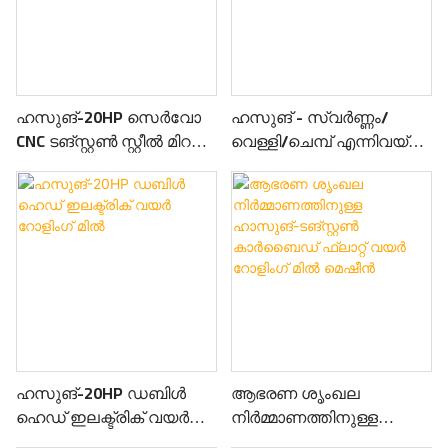
ഹസുങ്-20HP സെർവോ
ഹസുങ് - സ്വർണ്ണം/
CNC ടങ്സ്റ്റൺ സ്റ്റീൽ മിറർ
വെള്ളി/ചെമ്പ് എന്നിവയ്ക്ക്
റോളിംഗ് മിൽ
കൃത്യതയുള്ള ±0.01mm
ഉള്ള 15HP ടേക്ക്-അപ്പ്
റോളിംഗ് മിൽ
ഹസുങ്-20HP ഡബിൾ
ആഭരണ ശൃംഖല
ഹെഡ് ഇലക്ട്രിക് വയർ
നിർമ്മാണത്തിനുള്ള
റോളിംഗ് മിൽ
ഹാസുങ്-ടങ്സ്റ്റൺ