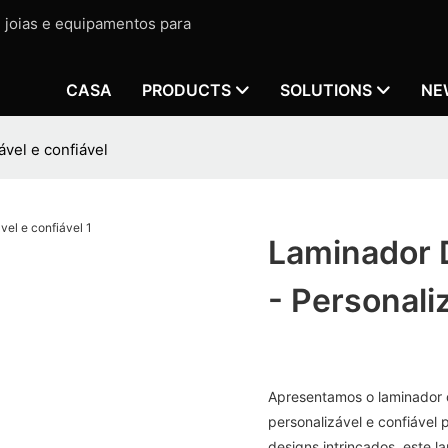
e joias e equipamentos para
CASA
PRODUCTS
SOLUTIONS
NE
ável e confiável
Laminador D
- Personali
Apresentamos o laminador d
personalizável e confiável 
designs intrincados, este l