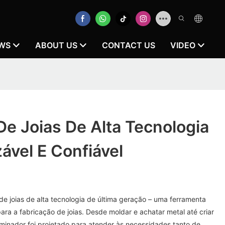
WS
ABOUT US
CONTACT US
VIDEO
e Joias De Alta Tecnologia
zável E Confiável
e joias de alta tecnologia de última geração – uma ferramenta
para a fabricação de joias. Desde moldar e achatar metal até criar
aminador foi projetado para atender às necessidades tanto de