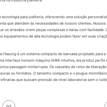
a na indústria joalheira.
 tecnologia para joalheria, oferecendo uma solução personalizá
nta que atendem às necessidades de nossos clientes. Nossos l
 que os artesãos criem peças complexas e belas com facilidade
sos equipamentos de alta tecnologia podem fazer em suas criaçõ
 da Hasung é um sistema compacto de bancada projetado para a 
ma interface homem-máquina (IHM) intuitiva, ela produz perfi
ma única passagem ininterrupta. Os cassetes de rolos de libera
ssuras ou formatos. O tamanho compacto e o plugue monofásico
 refinarias que buscam precisão de nível laboratorial sem o ruí
02