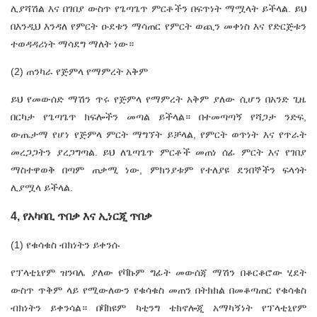
ሊያሻሽል እና በገበያ ውስጥ የጌጣጌጥ ምርቶችን በፍጥነት ማሟላት ይችላል. ይህ
በእንዲህ እንዳለ የምርት ዑደቱን ማሳጠር የምርት ወጪን መቀነስ እና የድርጅቱን
ተወዳዳሪነት ማሳደግ ማለት ነው።
(2) ጠንካራ የጅምላ የማምረት አቅም
ይህ የመውሰድ ማሽን ጥሩ የጅምላ የማምረት አቅም ያለው ሲሆን በአንድ ጊዜ
በርካታ የጌጣጌጥ ክፍሎችን መጣል ይችላል። በተመጣጣኝ የሻጋታ ንድፍ,
ውጤታማ የሆነ የጅምላ ምርት ማግኘት ይቻላል, የምርት ወጥነት እና የጥራት
መረጋጋትን ያረጋግጣል. ይህ ለጌጣጌጥ ምርቶች መጠነ ሰፊ ምርት እና የገበያ
ማስተዋወቅ በጣም ጠቃሚ ነው, ምክንያቱም የተለያዩ ደንበኞችን ፍላጎት
ሊያሟላ ይችላል.
4, የአካባቢ ጥበቃ እና ኢነርጂ ጥበቃ
(1) የቁሳቁስ ብክነትን ይቀንሱ
የፕላቲኒየም ዝንባሌ ያለው የቫኩም ግፊት መውሰጃ ማሽን በቆርቆሮው ሂደት
ውስጥ ጥቅም ላይ የሚውለውን የቁሳቁስ መጠን በትክክል በመቆጣጠር የቁሳቁስ
ብክነትን ይቀንሳል። በቫክዩም ካቲንግ ቴክኖሎጂ አማካኝነት የፕላቲኒየም