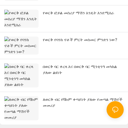
የወርቅ ፎይል መስሪያ ማሽን እንዴት እንደሚሰራ
የወርቅ የባንክ ኖቶች ምርት መስመር ምንድን ነው?
በወርቅ ባር ቀረጻ እና በወርቅ ባር ሚንቲንግ መካከል
ያለው ልዩነት
ለወርቅ ብር የቫኩም ቀጣይነት ያለው የመጣል ማሽኖች
መመሪያ