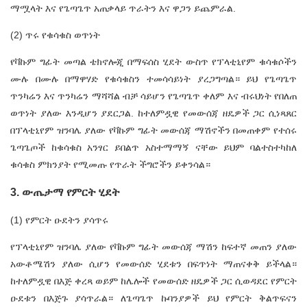
ማሟላት እና የጌጣጌጥ አጠቃላይ ጥራትን እና ዋጋን ይጨምራል.
(2) ጥሩ የቁሳቁስ ወጥነት
የቫኩም ግፊት መጣል ቴክኖሎጂ በማፍሰስ ሂደት ውስጥ የፕላቲኒየም ቁሳቁሶችን
ሙሉ በሙሉ በማዋሃድ የቁሳቁስን ተመሳሳይነት ያረጋግጣል። ይህ የጌጣጌጥ
ጥንካሬን እና ጥንካሬን ማሻሻል ብቻ ሳይሆን የጌጣጌጥ ቀለም እና ብሩህነት የበለጠ
ወጥነት ያለው እንዲሆን ያደርጋል. ከተለምዷዊ የመውሰጃ ዘዴዎች ጋር ሲነጻጸር
በፕላቲኒየም ዝንባሌ ያለው የቫኩም ግፊት መውሰጃ ማሽኖችን በመጠቀም የተሰሩ
ጌጣጌጦች ከቁሳቁስ አንፃር ይበልጥ አስተማማኝ ናቸው ይህም ባልተስተካከለ
ቁሳቁስ ምክንያት የሚመጡ የጥራት ችግሮችን ይቀንሳል።
3. ውጤታማ የምርት ሂደት
(1) የምርት ዑደትን ያሳጥሩ
የፕላቲኒየም ዝንባሌ ያለው የቫኩም ግፊት መውሰጃ ማሽን ከፍተኛ መጠን ያለው
አውቶሜሽን ያለው ሲሆን የመውሰድ ሂደቱን በፍጥነት ማጠናቀቅ ይችላል።
ከተለምዷዊ በእጅ ቀረጻ ወይም ከሌሎች የመውሰድ ዘዴዎች ጋር ሲወዳደር የምርት
ዑደቱን በእጅጉ ያሳጥራል። ለጌጣጌጥ ኩባንያዎች ይህ የምርት ቅልጥፍናን