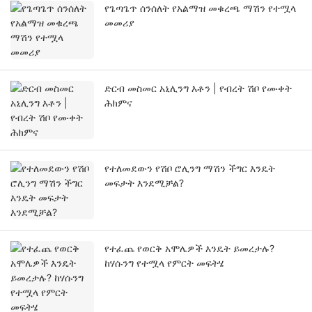
የጌጣጌጥ ሰንሰለት የአልማዝ መቁረጫ ማሽን የተሟላ
መመሪያ
ድርብ መስመር አኒሊንግ እቶን | የብረት ሽቦ የሙቀት
ሕክምና
የተለመደውን የሽቦ ሮሊንግ ማሽን ችግር እንዴት
መፍታት እንደሚቻል?
የተፈጨ የወርቅ አሞሌዎች እንዴት ይመረታሉ?
ከሃሱንግ የተሟላ የምርት መፍትሄ