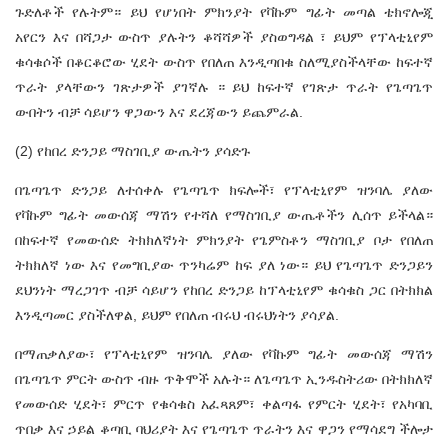
ጉድለቶች የሉትም። ይህ የሆነበት ምክንያት የቫኩም ግፊት መጣል ቴክኖሎጂ
አየርን እና በሻጋታ ውስጥ ያሉትን ቆሻሻዎች ያስወግዳል ፣ ይህም የፕላቲኒየም
ቁሳቁሶች በቆርቆሮው ሂደት ውስጥ የበለጠ እንዲጣበቁ ስለሚያስችላቸው ከፍተኛ
ጥራት ያላቸውን ገጽታዎች ያገኛሉ ። ይህ ከፍተኛ የገጽታ ጥራት የጌጣጌጥ
ውበትን ብቻ ሳይሆን ዋጋውን እና ደረጃውን ይጨምራል.
(2) የከበረ ድንጋይ ማስገቢያ ውጤትን ያሳድጉ
በጌጣጌጥ ድንጋይ ለተሰቀሉ የጌጣጌጥ ክፍሎች፣ የፕላቲኒየም ዝንባሌ ያለው
የቫኩም ግፊት መውሰጃ ማሽን የተሻለ የማስገቢያ ውጤቶችን ሊሰጥ ይችላል።
በከፍተኛ የመውሰድ ትክክለኛነት ምክንያት የጌምስቶን ማስገቢያ ቦታ የበለጠ
ትክክለኛ ነው እና የመግቢያው ጥንካሬም ከፍ ያለ ነው። ይህ የጌጣጌጥ ድንጋይን
ደህንነት ማረጋገጥ ብቻ ሳይሆን የከበረ ድንጋይ ከፕላቲኒየም ቁሳቁስ ጋር በትክክል
እንዲጣመር ያስችለዋል, ይህም የበለጠ ብሩህ ብሩህነትን ያሳያል.
በማጠቃለያው፣ የፕላቲኒየም ዝንባሌ ያለው
የቫኩም ግፊት መውሰጃ ማሽን
በጌጣጌጥ ምርት ውስጥ ብዙ ጥቅሞች አሉት። ለጌጣጌጥ ኢንዱስትሪው በትክክለኛ
የመውሰድ ሂደት፣ ምርጥ የቁሳቁስ አፈጻጸም፣ ቀልጣፋ የምርት ሂደት፣ የአካባቢ
ጥበቃ እና ኃይል ቆጣቢ ባህሪያት እና የጌጣጌጥ ጥራትን እና ዋጋን የማሳደግ ችሎታ