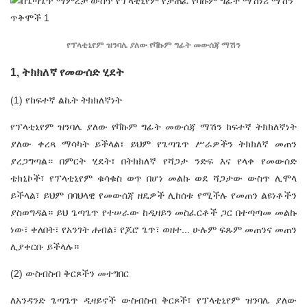
የፕላቲኒየም ዝንባሌ ያለው የቫኩም ግፊት መውሰጃ ማሽን
1, ትክክለኛ የመውሰድ ሂደት
(1) የከፍተኛ ልኬት ትክክለኛነት
የፕላቲኒየም ዝንባሌ ያለው የቫኩም ግፊት መውሰጃ ማሽን ከፍተኛ ትክክለኛነት
ያለው ቀረጻ ማሳካት ይችላል፣ ይህም የጌጣጌጥ ሥራዎችን ትክክለኛ መጠን
ያረጋግጣል። በምርት ሂደት፣ በትክክለኛ የሻጋታ ንድፍ እና የላቀ የመውሰድ
ቴክኒኮች፣ የፕላቲኒየም ቁሳቁስ ወጥ በሆነ መልኩ ወደ ሻጋታው ውስጥ ሊሞላ
ይችላል፣ ይህም በባህላዊ የመውሰጃ ዘዴዎች ሊከሰቱ የሚችሉ የመጠን ልዩነቶችን
ያስወግዳል። ይህ ጌጣጌጥ የተሠራው ከዲዛይን መስፈርቶች ጋር በተጣጣመ መልኩ
ነው፣ ቀለበት፣ የአንገት ሐብል፣ የጆሮ ጌጥ፣ ወዘተ... ሁሉም ፍጹም መጠንና መጠን
ሊያቀርቡ ይችላሉ።
(2) ውስብስብ ቅርጾችን መተግበር
ለአንዳንድ ጌጣጌጥ ዲዛይኖች ውስብስብ ቅርጾች፣ የፕላቲኒየም ዝንባሌ ያለው