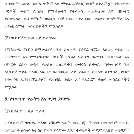
ቁሳቁሶችን ሙሉ በሙሉ ጥቅም ላይ ማዋል ይቻላል, ይህም በተለምዷዊ የካስቲንግ
ዘዴዎች ውስጥ ሊከሰቱ የሚችሉትን የቁሳቁስ መጨፍጨፍ እና ብክነትን
ያስወግዳል. ይህ የምርት ወጪን ብቻ ሳይሆን የአካባቢ ጥበቃን ይጠቅማል እና
የዘላቂ ልማት መስፈርቶችን ያሟላል።
(2) ዝቅተኛ የኃይል ፍጆታ አሠራር
የማስወጫ ማሽን በሚሠራበት ጊዜ አነስተኛ የኃይል ፍጆታ አለው. የተራቀቁ
የማሞቂያ እና የማቀዝቀዣ ዘዴዎች የኃይል ፍጆታን በአግባቡ መቆጣጠር እና
በምርት ሂደቱ ውስጥ የኃይል ወጪዎችን መቀነስ ይችላሉ. በተመሳሳይ ጊዜ
አነስተኛ ኃይል ያለው አሠራር በአካባቢው ላይ ያለውን ተጽእኖ ይቀንሳል, ይህም
የዘመናዊ ኢንተርፕራይዞች የአካባቢ ጥበቃ እና የኢነርጂ ቁጠባ መስፈርቶችን
ያሟላል.
5, የጌጣጌጥ ጥራትን እና ዋጋን ያሳድጉ
(1) ከፍተኛ የገጽታ ጥራት
የፕላቲኒየም ዝንባሌ ያለው የቫኩም ግፊት መውሰጃ ማሽንን በመጠቀም የተሰሩ
ጌጣጌጦች ለስላሳ እና ስስ ሽፋን ያላቸው እንደ ቀዳዳዎች ወይም የአሸዋ ቀዳዳዎች