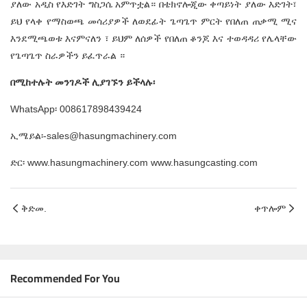
ያለው አዲስ የእድገት ግስጋሴ አምጥቷል። በቴክኖሎጂው ቀጣይነት ያለው እድገት፣
ይህ የላቀ የማስወጫ መሳሪያዎች ለወደፊት ጌጣጌጥ ምርት የበለጠ ጠቃሚ ሚና
እንደሚጫወቱ እናምናለን ፣ ይህም ለሰዎች የበለጠ ቆንጆ እና ተወዳዳሪ የሌላቸው
የጌጣጌጥ ስራዎችን ይፈጥራል ።
በሚከተሉት መንገዶች ሊያገኙን ይችላሉ፡
WhatsApp፡ 008617898439424
ኢሜይል፡-sales@hasungmachinery.com
ድር፡ www.hasungmachinery.com www.hasungcasting.com
ቅድመ.
ቀጥሎም
Recommended For You