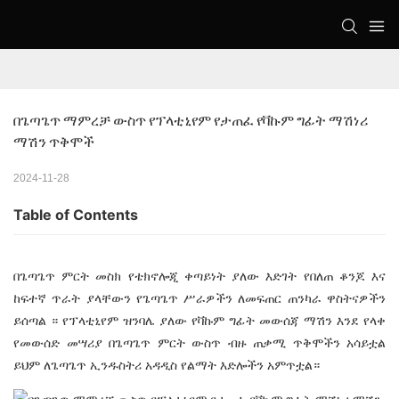
በጌጣጌጥ ማምረቻ ውስጥ የፕላቲኒየም የታጠፈ የቫኩም ግፊት ማሽነሪ 
ማሽን ጥቅሞች
2024-11-28
Table of Contents
በጌጣጌጥ ምርት መስክ የቴክኖሎጂ ቀጣይነት ያለው እድገት የበለጠ ቆንጆ እና
ከፍተኛ ጥራት ያላቸውን የጌጣጌጥ ሥራዎችን ለመፍጠር ጠንካራ ዋስትናዎችን
ይሰጣል ።
የፕላቲኒየም ዝንባሌ ያለው የቫኩም ግፊት መውሰጃ ማሽን
እንደ የላቀ
የመውሰድ መሣሪያ በጌጣጌጥ ምርት ውስጥ ብዙ ጠቃሚ ጥቅሞችን አሳይቷል
ይህም ለጌጣጌጥ ኢንዱስትሪ አዳዲስ የልማት እድሎችን አምጥቷል።