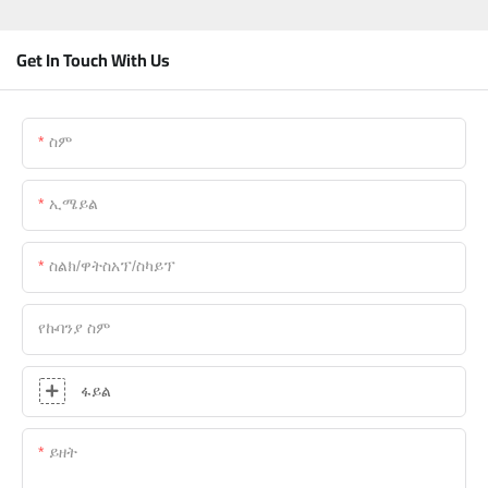
Get In Touch With Us
ስም
ኢሜይል
ስልክ/ዋትስአፕ/ስካይፕ
የኩባንያ ስም
ፋይል
ይዘት