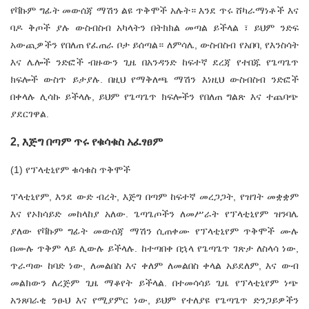
የቫኩም ግፊት መውሰጃ ማሽን ልዩ ጥቅሞች አሉት። እንደ ጥሩ ሸካራማነቶች እና
ባዶ ቅጦች ያሉ ውስብስብ አካላትን በትክክል መጣል ይችላል ፣ ይህም ንድፍ
አውጪዎችን የበለጠ የፈጠራ ቦታ ይሰጣል። ለምሳሌ, ውስብስብ የአበባ, የእንስሳት
እና ሌሎች ንድፎች ብዙውን ጊዜ በአንዳንድ ከፍተኛ ደረጃ የተበጁ የጌጣጌጥ
ክፍሎች ውስጥ ይታያሉ. በዚህ የማቅለጫ ማሽን እነዚህ ውስብስብ ንድፎች
በቀላሉ ሊሳኩ ይችላሉ, ይህም የጌጣጌጥ ክፍሎችን የበለጠ ግልጽ እና ተጨባጭ
ያደርገዋል.
2, እጅግ በጣም ጥሩ የቁሳቁስ አፈፃፀም
(1) የፕላቲኒየም ቁሳቁስ ጥቅሞች
ፕላቲኒየም, እንደ ውድ ብረት, እጅግ በጣም ከፍተኛ መረጋጋት, የዝገት መቋቋም
እና የኦክሳይድ መከላከያ አለው. ጌጣጌጦችን ለመሥራት የፕላቲኒየም ዝንባሌ
ያለው የቫኩም ግፊት መውሰጃ ማሽን ሲጠቀሙ የፕላቲኒየም ጥቅሞች ሙሉ
በሙሉ ጥቅም ላይ ሊውሉ ይችላሉ. ከተጣበቀ በኋላ የጌጣጌጥ ገጽታ ለስላሳ ነው,
ጥራጣው ከባድ ነው, ለመልበስ እና ቀለም ለመልበስ ቀላል አይደለም, እና ውብ
መልክውን ለረጅም ጊዜ ማቆየት ይችላል. በተመሳሳይ ጊዜ የፕላቲኒየም ነጭ
አንጸባራቂ ንፁህ እና የሚያምር ነው, ይህም የተለያዩ የጌጣጌጥ ድንጋይዎችን