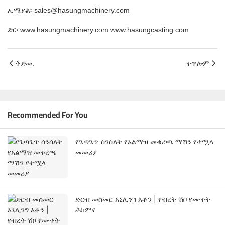
ኢሜይል፡-sales@hasungmachinery.com
ድር፡ www.hasungmachinery.com www.hasungcasting.com
ቅድመ.
ቀጥሎም
Recommended For You
የጌጣጌጥ ሰንሰለት የአልማዝ መቁረጫ ማሽን የተሟላ
መመሪያ
ድርብ መስመር አኒሊንግ እቶን | የብረት ሽቦ የሙቀት
ሕክምና