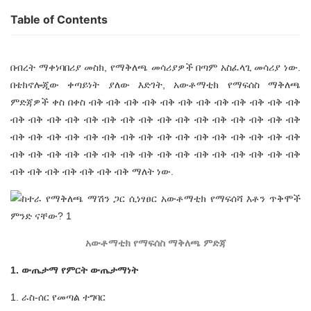
Table of Contents
በብረት ማቀነባበሪያ መስክ, የማቅለጫ መሳሪያዎች በጣም አስፈላጊ መሳሪያ ነው.
በቴክኖሎጂው ቀጣይነት ያለው እድገት, አውቶማቲክ የማፍሰስ ማቅለጫ
ምድጃዎች ቀስ በቀስ ብቅ ብቅ ብቅ ብቅ ብቅ ብቅ ብቅ ብቅ ብቅ ብቅ ብቅ ብቅ
ብቅ ብቅ ብቅ ብቅ ብቅ ብቅ ብቅ ብቅ ብቅ ብቅ ብቅ ብቅ ብቅ ብቅ ብቅ ብቅ
ብቅ ብቅ ብቅ ብቅ ብቅ ብቅ ብቅ ብቅ ብቅ ብቅ ብቅ ብቅ ብቅ ብቅ ብቅ ብቅ
ብቅ ብቅ ብቅ ብቅ ብቅ ብቅ ብቅ ብቅ ብቅ ብቅ ብቅ ብቅ ብቅ ብቅ ብቅ ብቅ
ብቅ ብቅ ብቅ ብቅ ብቅ ብቅ ብቅ ማለት ነው.
አውቶማቲክ የማፍሰስ ማቅለጫ ምድጃ
1. ውጤታማ የምርት ውጤታማነት
1. ራስ-ሰር የመጣል ተግባር