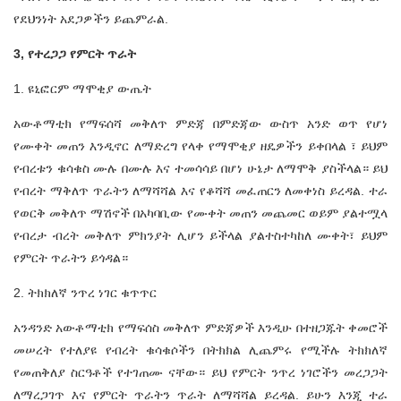
የደህንነት አደጋዎችን ይጨምራል.
3, የተረጋጋ የምርት ጥራት
1. ዩኒፎርም ማሞቂያ ውጤት
አውቶማቲክ የማፍሰሻ መቅለጥ ምድጃ በምድጃው ውስጥ አንድ ወጥ የሆነ
የሙቀት መጠን እንዲኖር ለማድረግ የላቀ የማሞቂያ ዘዴዎችን ይቀበላል ፣ ይህም
የብረቱን ቁሳቁስ ሙሉ በሙሉ እና ተመሳሳይ በሆነ ሁኔታ ለማሞቅ ያስችላል። ይህ
የብረት ማቅለጥ ጥራትን ለማሻሻል እና የቆሻሻ መፈጠርን ለመቀነስ ይረዳል. ተራ
የወርቅ መቅለጥ ማሽኖች በአካባቢው የሙቀት መጠን መጨመር ወይም ያልተሟላ
የብረታ ብረት መቅለጥ ምክንያት ሊሆን ይችላል ያልተስተካከለ ሙቀት፣ ይህም
የምርት ጥራትን ይጎዳል።
2. ትክክለኛ ንጥረ ነገር ቁጥጥር
አንዳንድ አውቶማቲክ የማፍሰስ መቅለጥ ምድጃዎች እንዲሁ በተዘጋጁት ቀመሮች
መሠረት የተለያዩ የብረት ቁሳቁሶችን በትክክል ሊጨምሩ የሚችሉ ትክክለኛ
የመጠቅለያ ስርዓቶች የተገጠሙ ናቸው። ይህ የምርት ንጥረ ነገሮችን መረጋጋት
ለማረጋገጥ እና የምርት ጥራትን ጥራት ለማሻሻል ይረዳል. ይሁን እንጂ ተራ