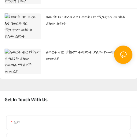
በወርቅ ባር ቀረጻ እና በወርቅ ባር ሚንቲንግ መካከል
ያለው ልዩነት
ለወርቅ ብር የቫኩም ቀጣይነት ያለው የመጣል ማሽኖች
መመሪያ
Get In Touch With Us
ስም