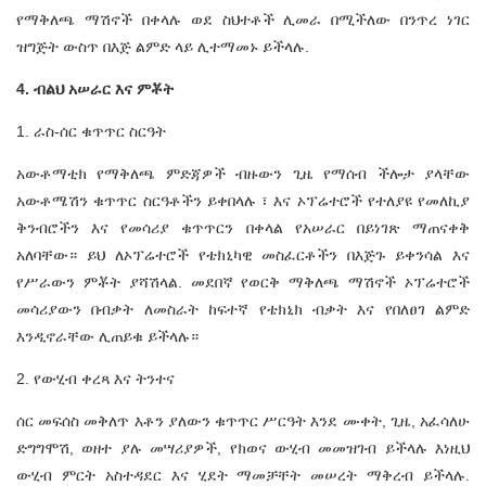
የማቅለጫ ማሽኖች በቀላሉ ወደ ስህተቶች ሊመራ በሚችለው በንጥረ ነገር
ዝግጅት ውስጥ በእጅ ልምድ ላይ ሊተማመኑ ይችላሉ.
4. ብልህ አሠራር እና ምቾት
1. ራስ-ሰር ቁጥጥር ስርዓት
አውቶማቲክ የማቅለጫ ምድጃዎች ብዙውን ጊዜ የማሰብ ችሎታ ያላቸው
አውቶሜሽን ቁጥጥር ስርዓቶችን ይቀበላሉ ፣ እና ኦፕሬተሮች የተለያዩ የመለኪያ
ቅንብሮችን እና የመሳሪያ ቁጥጥርን በቀላል የአሠራር በይነገጽ ማጠናቀቅ
አለባቸው። ይህ ለኦፕሬተሮች የቴክኒካዊ መስፈርቶችን በእጅጉ ይቀንሳል እና
የሥራውን ምቾት ያሻሽላል. መደበኛ የወርቅ ማቅለጫ ማሽኖች ኦፕሬተሮች
መሳሪያውን በብቃት ለመስራት ከፍተኛ የቴክኒክ ብቃት እና የበለፀገ ልምድ
እንዲኖራቸው ሊጠይቁ ይችላሉ።
2. የውሂብ ቀረጻ እና ትንተና
ሰር መፍሰስ መቅለጥ እቶን ያለውን ቁጥጥር ሥርዓት እንደ ሙቀት, ጊዜ, አፈሳለሁ
ድግግሞሽ, ወዘተ ያሉ መሣሪያዎች, የክወና ውሂብ መመዝገብ ይችላሉ እነዚህ
ውሂብ ምርት አስተዳደር እና ሂደት ማመቻቸት መሠረት ማቅረብ ይችላሉ.