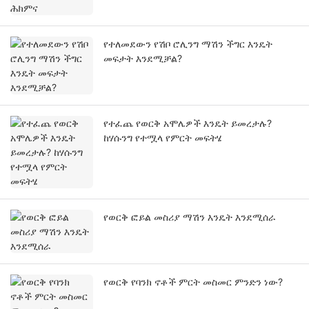
የተለመደውን የሽቦ ሮሊንግ ማሽን ችግር እንዴት
መፍታት እንደሚቻል?
የተፈጨ የወርቅ አሞሌዎች እንዴት ይመረታሉ?
ከሃሱንግ የተሟላ የምርት መፍትሄ
የወርቅ ፎይል መስሪያ ማሽን እንዴት እንደሚሰራ
የወርቅ የባንክ ኖቶች ምርት መስመር ምንድን ነው?