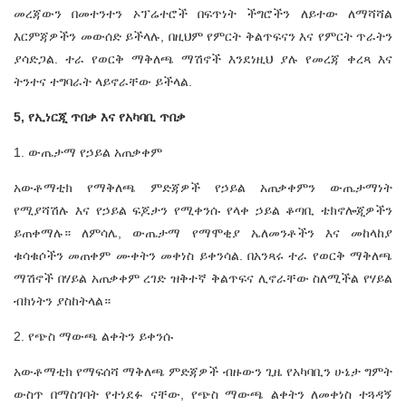
መረጃውን በመተንተን ኦፕሬተሮች በፍጥነት ችግሮችን ለይተው ለማሻሻል
እርምጃዎችን መውሰድ ይችላሉ, በዚህም የምርት ቅልጥፍናን እና የምርት ጥራትን
ያሳድጋል. ተራ የወርቅ ማቅለጫ ማሽኖች እንደነዚህ ያሉ የመረጃ ቀረጻ እና
ትንተና ተግባራት ላይኖራቸው ይችላል.
5, የኢነርጂ ጥበቃ እና የአካባቢ ጥበቃ
1. ውጤታማ የኃይል አጠቃቀም
አውቶማቲክ የማቅለጫ ምድጃዎች የኃይል አጠቃቀምን ውጤታማነት
የሚያሻሽሉ እና የኃይል ፍጆታን የሚቀንሱ የላቀ ኃይል ቆጣቢ ቴክኖሎጂዎችን
ይጠቀማሉ። ለምሳሌ, ውጤታማ የማሞቂያ ኤለመንቶችን እና መከላከያ
ቁሳቁሶችን መጠቀም ሙቀትን መቀነስ ይቀንሳል. በአንጻሩ ተራ የወርቅ ማቅለጫ
ማሽኖች በሃይል አጠቃቀም ረገድ ዝቅተኛ ቅልጥፍና ሊኖራቸው ስለሚችል የሃይል
ብክነትን ያስከትላል።
2. የጭስ ማውጫ ልቀትን ይቀንሱ
አውቶማቲክ የማፍሰሻ ማቅለጫ ምድጃዎች ብዙውን ጊዜ የአካባቢን ሁኔታ ግምት
ውስጥ በማስገባት የተነደፉ ናቸው, የጭስ ማውጫ ልቀትን ለመቀነስ ተጓዳኝ