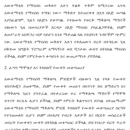
አውቶማቲክ የማፍሰስ መቅለጥ እቶን ትልቅ ጥቅም ከሚኖረው አንዱ
አውቶማቲክ የማፍሰስ ተግባር ነው። ማቅለጥ ከተጠናቀቀ በኋላ በእጅ መጣል
አያስፈልግም, ጊዜን በእጅጉ ይቆጥባል. የተለመዱ የወርቅ ማቅለጫ ማሽኖች
ብዙውን ጊዜ በመሳሪያዎች እርዳታ በእጅ ማፍሰስ ያስፈልጋቸዋል, ይህም
ለመሥራት አስቸጋሪ ብቻ ሳይሆን እንደ ማቃጠል ላሉ የደህንነት ጉዳዮችም ጭምር
ነው. አውቶማቲክ የማፍሰስ መቅለጥ እቶን የቀለጠውን ብረት በተገቢው ጊዜ
በቅድመ ዝግጅት ፕሮግራም አማካኝነት ወደ ሻጋታው ውስጥ በትክክል ማፍሰስ
ይችላል, ይህም የምርትውን ቀጣይነት እና ውጤታማነት ያሻሽላል.
2. ፈጣን ማሞቂያ እና ትክክለኛ የሙቀት መቆጣጠሪያ
አውቶማቲክ የማፍሰሻ ማቅለጫ ምድጃዎች ብዙውን ጊዜ የላቀ የሙቀት
ቴክኖሎጂን ይጠቀማሉ, ይህም የሙቀት መጠኑን በፍጥነት ከፍ ለማድረግ እና
የማቅለጫ ጊዜን ያሳጥራል. በተቃራኒው ተራ የማቅለጫ ማሽኖች የማሞቅ
ፍጥነት ቀርፋፋ ሊሆን ይችላል, ይህም የምርት ቅልጥፍናን ይነካል. በተጨማሪም
አውቶማቲክ የማፍሰሻ ማቅለጫ ምድጃ ትክክለኛ የሙቀት መቆጣጠሪያ ስርዓት
የተገጠመለት ሲሆን ይህም በተለያዩ የብረት እቃዎች እና በሂደት መስፈርቶች
መሰረት የሙቀቱን ሙቀት በትክክል መቆጣጠር ይችላል. ይህ የብረታ ብረት ጥራት
መረጋጋትን ለማረጋገጥ እና የቆሻሻ መጣያዎችን ለመቀነስ ይረዳል. ለምሳሌ የከበሩ