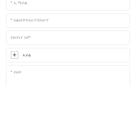
ኢሜይል
ስልክ/ዋትስአፕ/ስካይፕ
የኩባንያ ስም
ፋይል
ይዘት
ጥያቄውን አሁን ይላኩ