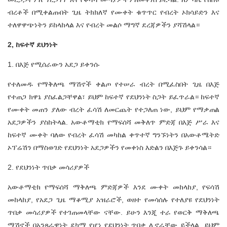
ብረቶች በሚቀልጡበት ጊዜ ትክክለኛ የሙቀት ቁጥጥር የብረት ኦክሳይድን እና
ተለዋዋጭነትን ይከላከላል እና የብረት መልሶ ማግኛ ደረጃዎችን ያሻሽላል።
2, ከፍተኛ ደህንነት
1. በእጅ የሚሰራውን አደጋ ይቀንሱ
የተለመዱ የማቅለጫ ማሽኖች ቀልጦ የተሠራ ብረት በሚፈስበት ጊዜ በእጅ
የተጠጋ ክዋኔ ያስፈልጋቸዋል፣ ይህም ከፍተኛ የደህንነት ስጋት ይፈጥራል። ከፍተኛ
የሙቀት መጠን ያለው ብረት ፈሳሽ ለመርጨት የተጋለጠ ነው, ይህም የማቃጠል
አደጋዎችን ያስከትላል. አውቶማቲክ የማፍሰሻ መቅለጥ ምድጃ በእጅ ሥራ እና
ከፍተኛ ሙቀት ባለው የብረት ፈሳሽ መካከል ቀጥተኛ ግንኙነትን በአውቶሜትድ
ኦፕሬሽን በማስወገድ የደህንነት አደጋዎችን የመቀነስ እድልን በእጅጉ ይቀንሳል።
2. የደህንነት ጥበቃ መሳሪያዎች
አውቶማቲክ የማፍሰሻ ማቅለጫ ምድጃዎች እንደ ሙቀት መከላከያ, የፍሳሽ
መከላከያ, የአደጋ ጊዜ ማቆሚያ አዝራሮች, ወዘተ የመሳሰሉ የተለያዩ የደህንነት
ጥበቃ መሳሪያዎች የተገጠመላቸው ናቸው. ይሁን እንጂ ተራ የወርቅ ማቅለጫ
ማሽኖች በአንጻራዊነት ደካማ የሆነ የደህንነት ጥበቃ ሊኖራቸው ይችላል, ይህም