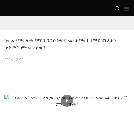
ከተራ የማቅለጫ ማሽን ጋር ሲነፃፀር አውቶማቲክ የማፍሰሻ እቶን 
ጥቅሞች ምንድ ናቸው?
2024-12-02