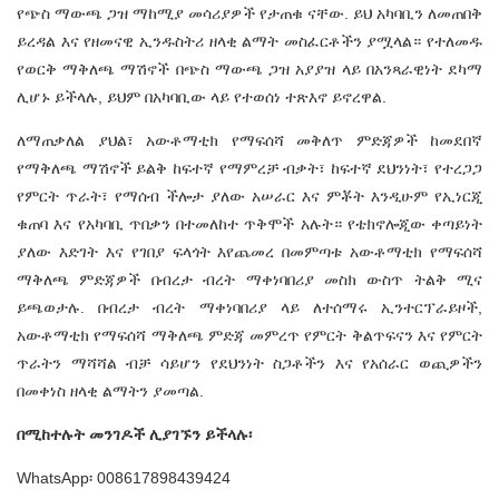
የጭስ ማውጫ ጋዝ ማከሚያ መሳሪያዎች የታጠቁ ናቸው. ይህ አካባቢን ለመጠበቅ
ይረዳል እና የዘመናዊ ኢንዱስትሪ ዘላቂ ልማት መስፈርቶችን ያሟላል። የተለመዱ
የወርቅ ማቅለጫ ማሽኖች በጭስ ማውጫ ጋዝ አያያዝ ላይ በአንጻራዊነት ደካማ
ሊሆኑ ይችላሉ, ይህም በአካባቢው ላይ የተወሰነ ተጽእኖ ይኖረዋል.
ለማጠቃለል ያህል፣
አውቶማቲክ የማፍሰሻ መቅለጥ ምድጃዎች
ከመደበኛ
የማቅለጫ ማሽኖች ይልቅ ከፍተኛ የማምረቻ ብቃት፣ ከፍተኛ ደህንነት፣ የተረጋጋ
የምርት ጥራት፣ የማሰብ ችሎታ ያለው አሠራር እና ምቾት እንዲሁም የኢነርጂ
ቁጠባ እና የአካባቢ ጥበቃን በተመለከተ ጥቅሞች አሉት። የቴክኖሎጂው ቀጣይነት
ያለው እድገት እና የገበያ ፍላጎት እየጨመረ በመምጣቱ አውቶማቲክ የማፍሰሻ
ማቅለጫ ምድጃዎች በብረታ ብረት ማቀነባበሪያ መስክ ውስጥ ትልቅ ሚና
ይጫወታሉ. በብረታ ብረት ማቀነባበሪያ ላይ ለተሰማሩ ኢንተርፕራይዞች,
አውቶማቲክ የማፍሰሻ ማቅለጫ ምድጃ መምረጥ የምርት ቅልጥፍናን እና የምርት
ጥራትን ማሻሻል ብቻ ሳይሆን የደህንነት ስጋቶችን እና የአሰራር ወጪዎችን
በመቀነስ ዘላቂ ልማትን ያመጣል.
በሚከተሉት መንገዶች ሊያገኙን ይችላሉ፡
WhatsApp፡ 008617898439424