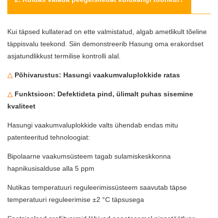
Kui täpsed kullaterad on ette valmistatud, algab ametlikult tõeline
täppisvalu teekond. Siin demonstreerib Hasung oma erakordset
asjatundlikkust termilise kontrolli alal.
△
Põhivarustus: Hasungi vaakumvaluplokkide ratas
△
Funktsioon: Defektideta pind, ülimalt puhas sisemine
kvaliteet
Hasungi vaakumvaluplokkide valts
ühendab endas mitu
patenteeritud tehnoloogiat:
Bipolaarne vaakumsüsteem tagab sulamiskeskkonna
hapnikusisalduse alla 5 ppm
Nutikas temperatuuri reguleerimissüsteem saavutab täpse
temperatuuri reguleerimise ±2 °C täpsusega