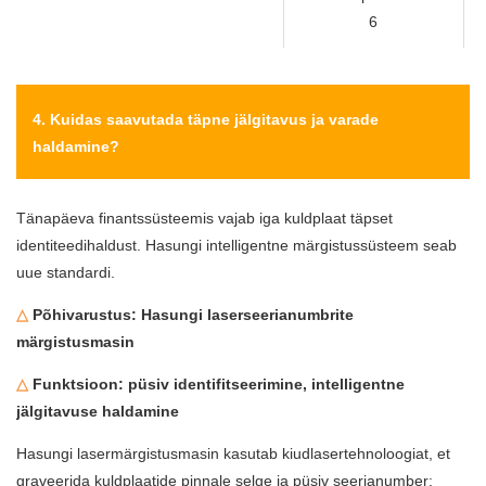
4. Kuidas saavutada täpne jälgitavus ja varade
haldamine?
Tänapäeva finantssüsteemis vajab iga kuldplaat täpset
identiteedihaldust. Hasungi intelligentne märgistussüsteem seab
uue standardi.
△
Põhivarustus: Hasungi laserseerianumbrite
märgistusmasin
△
Funktsioon: püsiv identifitseerimine, intelligentne
jälgitavuse haldamine
Hasungi lasermärgistusmasin kasutab kiudlasertehnoloogiat, et
graveerida kuldplaatide pinnale selge ja püsiv seerianumber: