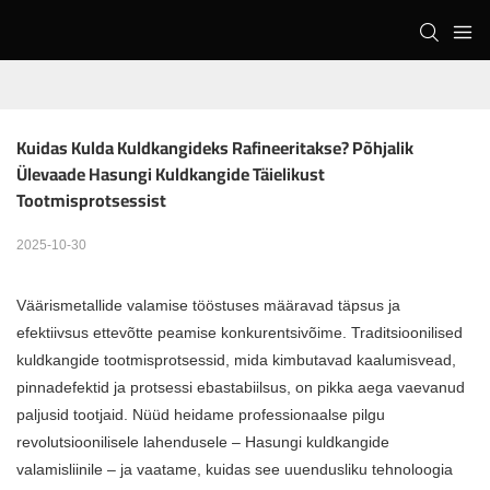
Kuidas Kulda Kuldkangideks Rafineeritakse? Põhjalik 
Ülevaade Hasungi Kuldkangide Täielikust 
Tootmisprotsessist
2025-10-30
Väärismetallide valamise tööstuses määravad täpsus ja
efektiivsus ettevõtte peamise konkurentsivõime. Traditsioonilised
kuldkangide tootmisprotsessid, mida kimbutavad kaalumisvead,
pinnadefektid ja protsessi ebastabiilsus, on pikka aega vaevanud
paljusid tootjaid. Nüüd heidame professionaalse pilgu
revolutsioonilisele lahendusele –
Hasungi kuldkangide
valamisliinile
– ja vaatame, kuidas see uuendusliku tehnoloogia