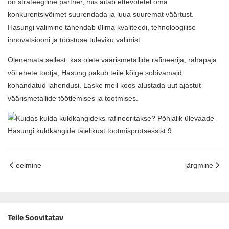
on strateegiline partner, mis aitab ettevõtetel oma
konkurentsivõimet suurendada ja luua suuremat väärtust.
Hasungi valimine tähendab ülima kvaliteedi, tehnoloogilise
innovatsiooni ja tööstuse tuleviku valimist.
Olenemata sellest, kas olete väärismetallide rafineerija, rahapaja
või ehete tootja, Hasung pakub teile kõige sobivamaid
kohandatud lahendusi. Laske meil koos alustada uut ajastut
väärismetallide töötlemises ja tootmises.
eelmine
järgmine
Teile Soovitatav