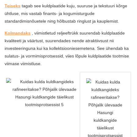
Teiseks
tagab see kuldplaatide kuju, suuruse ja tekstuuri kõrge
ühtluse, mis vastab finants- ja kogumisturgude
standardimisnõuetele ning hõlbustab ringlust ja kauplemist.
Kolmandaks
, viimistletud reljeeftrükk suurendab kuldplaatide
kvaliteeti ja väärtust, suurendades nende atraktiivsust nii
investeeringuna kui ka kollektsiooniesemetena. See ühendab ka
sulatus- ja vormimisprotsessid, viies lõpule kuldplaatide tootmise
viimase viimistluse.