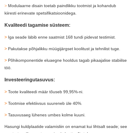
>
Modulaarne disain toetab paindlikku tootmist ja kohandub
kiiresti erinevate spetsifikatsioonidega.
Kvaliteedi tagamise süsteem:
>
Iga seade läbib enne saatmist 168 tundi pidevat testimist.
>
Pakutakse põhjalikku müügijärgset koolitust ja tehnilist tuge.
>
Põhikomponentide eluaegne hooldus tagab pikaajalise stabiilse
töö.
Investeeringutasuvus:
>
Toote kvaliteedi määr tõuseb 99,95%-ni.
>
Tootmise efektiivsus suureneb üle 40%.
>
Tasuvusaeg lühenes umbes kolme kuuni.
Hasungi kuldplaatide valamisliin
on enamat kui lihtsalt seade; see