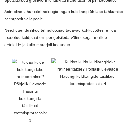
Spetsiaalsed grafiitvormid läbivad nanotasemel pinnatöötluse
Astmeline jahutustehnoloogia tagab kuldkangi ühtlase tahkumise
seestpoolt väljapoole
Need uuenduslikud tehnoloogiad tagavad kokkuvõttes, et iga
toodetud kuldplaat on: peegelsileda välimusega, mullide,
defektide ja kulla materjali kadudeta.