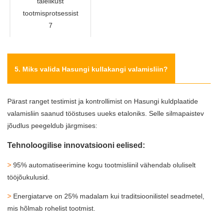
5. Miks valida Hasungi kullakangi valamisliin?
Pärast ranget testimist ja kontrollimist on Hasungi kuldplaatide
valamisliin saanud tööstuses uueks etaloniks. Selle silmapaistev
jõudlus peegeldub järgmises:
Tehnoloogilise innovatsiooni eelised:
>
95% automatiseerimine kogu tootmisliinil vähendab oluliselt
tööjõukulusid.
>
Energiatarve on 25% madalam kui traditsioonilistel seadmetel,
mis hõlmab rohelist tootmist.