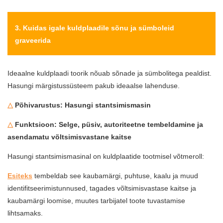
3. Kuidas igale kuldplaadile sõnu ja sümboleid
graveerida
Ideaalne kuldplaadi toorik nõuab sõnade ja sümbolitega pealdist.
Hasungi märgistussüsteem pakub ideaalse lahenduse.
△
Põhivarustus: Hasungi stantsimismasin
△
Funktsioon: Selge, püsiv, autoriteetne tembeldamine ja
asendamatu võltsimisvastane kaitse
Hasungi stantsimismasinal on kuldplaatide tootmisel võtmeroll:
Esiteks
tembeldab see kaubamärgi, puhtuse, kaalu ja muud
identifitseerimistunnused, tagades võltsimisvastase kaitse ja
kaubamärgi loomise, muutes tarbijatel toote tuvastamise
lihtsamaks.