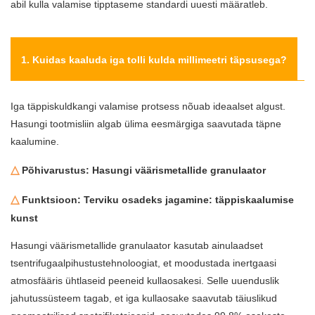
abil kulla valamise tipptaseme standardi uuesti määratleb.
1. Kuidas kaaluda iga tolli kulda millimeetri täpsusega?
Iga täppiskuldkangi valamise protsess nõuab ideaalset algust.
Hasungi tootmisliin algab ülima eesmärgiga saavutada täpne
kaalumine.
△
Põhivarustus: Hasungi väärismetallide granulaator
△
Funktsioon: Terviku osadeks jagamine: täppiskaalumise
kunst
Hasungi väärismetallide granulaator
kasutab ainulaadset
tsentrifugaalpihustustehnoloogiat, et moodustada inertgaasi
atmosfääris ühtlaseid peeneid kullaosakesi. Selle uuenduslik
jahutussüsteem tagab, et iga kullaosake saavutab täiuslikud