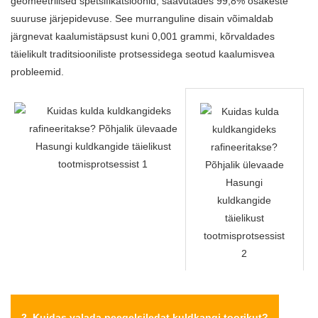
geomeetrilised spetsifikatsioonid, saavutades 99,8% osakeste
suuruse järjepidevuse. See murranguline disain võimaldab
järgnevat kaalumistäpsust kuni 0,001 grammi, kõrvaldades
täielikult traditsiooniliste protsessidega seotud kaalumisvea
probleemid.
2. Kuidas valada peegelsiledat kuldkangi toorikut?