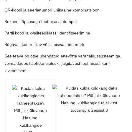
QR-koodi ja seerianumbri unikaalne kombinatsioon
Sekundi täpsusega tootmise ajatempel
Partii kood ja kvaliteediklassi identifitseerimine
Sügavalt kontrollitav võltsimisvastane märk
See teave on otse ühendatud ettevõtte varahaldussüsteemiga,
võimaldades täielikku elutsükli jälgitavust tootmisest kuni
levitamiseni.