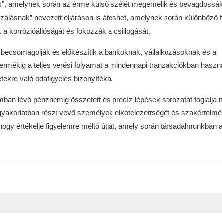
és”, amelynek során az érme külső szélét megemelik és bevagdossá
álásnak” nevezett eljáráson is áteshet, amelynek során különböző 
k a korrózióállóságát és fokozzák a csillogását.
 becsomagolják és előkészítik a bankoknak, vállalkozásoknak és a
termékig a teljes verési folyamat a mindennapi tranzakciókban haszn
tekre való odafigyelés bizonyítéka.
mban lévő pénznemig összetett és precíz lépések sorozatát foglalja
yakorlatban részt vevő személyek elkötelezettségét és szakértelmé
 hogy értékelje figyelemre méltó útját, amely során társadalmunkban 