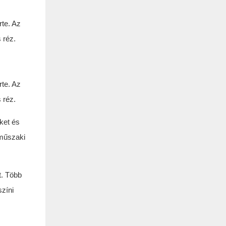
rte. Az
 réz.
rte. Az
 réz.
ket és
 műszaki
t. Több
zíni