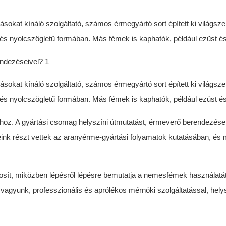
kat kínáló szolgáltató, számos érmegyártó sort épített ki világsze
es és nyolcszögletű formában. Más fémek is kaphatók, például ezüst és
kat kínáló szolgáltató, számos érmegyártó sort épített ki világsze
es és nyolcszögletű formában. Más fémek is kaphatók, például ezüst és
hoz. A gyártási csomag helyszíni útmutatást, érmeverő berendezése
ink részt vettek az aranyérme-gyártási folyamatok kutatásában, és
ít, miközben lépésről lépésre bemutatja a nemesfémek használatá
agyunk, professzionális és aprólékos mérnöki szolgáltatással, helys