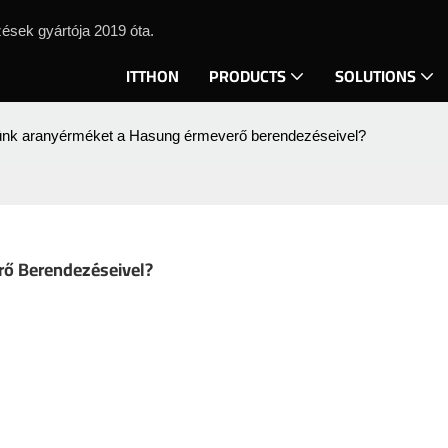
ések gyártója 2019 óta.
ITTHON
PRODUCTS
SOLUTIONS
ünk aranyérméket a Hasung érmeverő berendezéseivel?
ő Berendezéseivel?