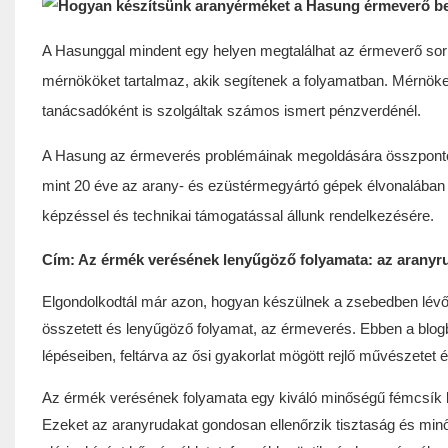
A Hasunggal mindent egy helyen megtalálhat az érmeverő sor
mérnököket tartalmaz, akik segítenek a folyamatban. Mérnöke
tanácsadóként is szolgáltak számos ismert pénzverdénél.
A Hasung az érmeverés problémáinak megoldására összpontos
mint 20 éve az arany- és ezüstérmegyártó gépek élvonalában v
képzéssel és technikai támogatással állunk rendelkezésére.
Cím: Az érmék verésének lenyűgöző folyamata: az aranyru
Elgondolkodtál már azon, hogyan készülnek a zsebedben lév
összetett és lenyűgöző folyamat, az érmeverés. Ebben a blo
lépéseiben, feltárva az ősi gyakorlat mögött rejlő művészetet 
Az érmék verésének folyamata egy kiváló minőségű fémcsík kiv
Ezeket az aranyrudakat gondosan ellenőrzik tisztaság és min