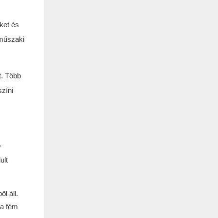
ket és
 műszaki
t. Több
zíni
y
ult
l áll.
 a fém