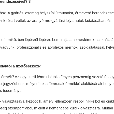
hoz. A gyártási csomag helyszíni útmutatást, érmeverő berendezése
ink részt vettek az aranyérme-gyártási folyamatok kutatásában, és
ít, miközben lépésről lépésre bemutatja a nemesfémek használatá
agyunk, professzionális és aprólékos mérnöki szolgáltatással, helys
daktól a fizetőeszközig
ő érmék? Az egyszerű fémrudaktól a fényes pénznemig vezető út eg
gbejegyzésben elmélyedünk a fémrudak érmékké alakításának bonyol
és tudományt.
álasztásával kezdődik, amely jellemzően rézből, nikkelből és cinkbő
őség szempontjából, mielőtt a kemencébe küldik olvasztásra. Miután