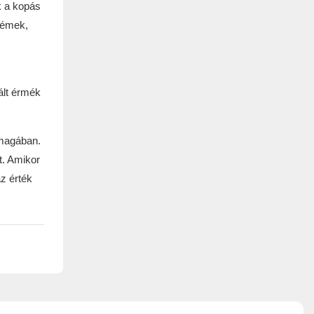
k a kopás
fémek,
ált érmék
 magában.
t. Amikor
az érték