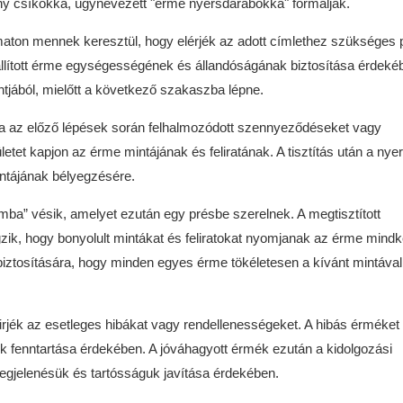
ony csíkokká, úgynevezett "érme nyersdarabokká" formálják.
aton mennek keresztül, hogy elérjék az adott címlethez szükséges 
állított érme egységességének és állandóságának biztosítása érdeké
tjából, mielőtt a következő szakaszba lépne.
tsa az előző lépések során felhalmozódott szennyeződéseket vagy
etet kapjon az érme mintájának és feliratának. A tisztítás után a ny
intájának bélyegzésére.
a” vésik, amelyet ezután egy présbe szerelnek. A megtisztított
zik, hogy bonyolult mintákat és feliratokat nyomjanak az érme mindk
 biztosítására, hogy minden egyes érme tökéletesen a kívánt mintával
rjék az esetleges hibákat vagy rendellenességeket. A hibás érméket
k fenntartása érdekében. A jóváhagyott érmék ezután a kidolgozási
egjelenésük és tartósságuk javítása érdekében.