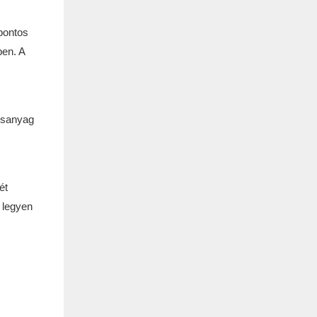
pontos
ben. A
ersanyag
ét
 legyen