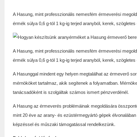
A Hasung, mint professzionális nemesfém érmeverési megoldáso
érmék súlya 0,6 g-tól 1 kg-ig terjed aranyból, kerek, szöglet
A Hasung, mint professzionális nemesfém érmeverési megoldáso
érmék súlya 0,6 g-tól 1 kg-ig terjed aranyból, kerek, szöglet
A Hasunggal mindent egy helyen megtalálhat az érmeverő sor
mérnököket tartalmaz, akik segítenek a folyamatban. Mérnöke
tanácsadóként is szolgáltak számos ismert pénzverdénél.
A Hasung az érmeverés problémáinak megoldására összpontos
mint 20 éve az arany- és ezüstérmegyártó gépek élvonalában v
képzéssel és műszaki támogatással rendelkezünk.