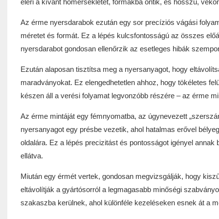
eléri a kívánt hőmérsékletet, formákba öntik, és hosszú, vék
Az érme nyersdarabok ezután egy sor precíziós vágási folyam
méretet és formát. Ez a lépés kulcsfontosságú az összes elő
nyersdarabot gondosan ellenőrzik az esetleges hibák szempon
Ezután alaposan tisztítsa meg a nyersanyagot, hogy eltávolí
maradványokat. Ez elengedhetetlen ahhoz, hogy tökéletes felül
készen áll a verési folyamat legvonzóbb részére – az érme m
Az érme mintáját egy fémnyomatba, az úgynevezett „szerszámb
nyersanyagot egy présbe vezetik, ahol hatalmas erővel bélyeg
oldalára. Ez a lépés precizitást és pontosságot igényel annak
ellátva.
Miután egy érmét vertek, gondosan megvizsgálják, hogy kiszű
eltávolítják a gyártósorról a legmagasabb minőségi szabványo
szakaszba kerülnek, ahol különféle kezeléseken esnek át a m