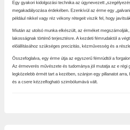
Egy gyakori kidolgozási technika az úgynevezett „szegélyez
megakadályozása érdekében. Ezenkívül az érme egy „galvaniz
például nikkel vagy réz vékony rétegeit viszik fel, hogy javítsá
Miután az utolsó munka elkészült, az érméket megszámolják,
lakosságnak történő terjesztésre. A kezdeti fémrudaktól a vég
előállításához szükséges precizitás, kézművesség és a részle
Összefoglalva, egy érme útja az egyszerű fémrúdtól a forgalo
Az érmeverés művészete és tudománya jól mutatja az e régi g
legközelebb érmét tart a kezében, szánjon egy pillanatot arra,
és a csere kézzelfogható szimbólumává vált.