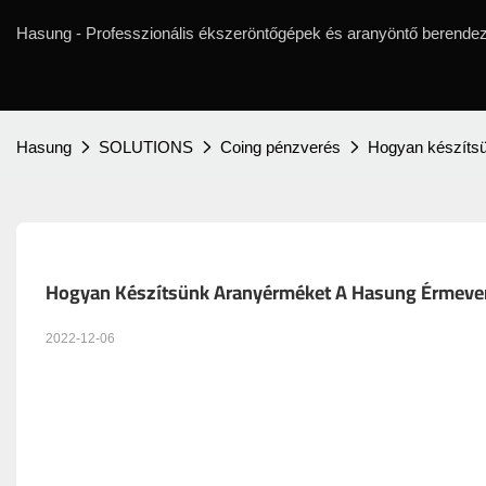
Hasung - Professzionális ékszeröntőgépek és aranyöntő berendez
Hasung
SOLUTIONS
Coing pénzverés
Hogyan készíts
Hogyan Készítsünk Aranyérméket A Hasung Érmever
2022-12-06