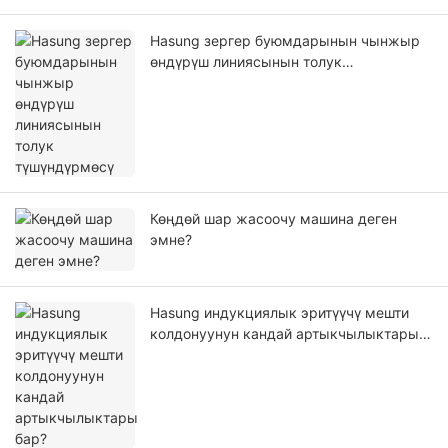
Hasung зергер буюмдарынын чынжыр
өндүрүш линиясынын толук
түшүндүрмөсү
Көңдөй шар жасоочу машина деген
эмне?
Hasung индукциялык эритүүчү мешти
колдонуунун кандай артыкчылыктары
бар?