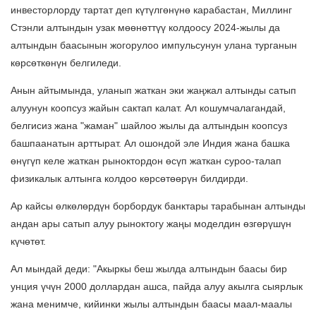
инвесторлорду тартат деп күтүлгөнүнө карабастан, Миллинг
Стэнли алтындын узак мөөнөттүү колдоосу 2024-жылы да
алтындын баасынын жогорулоо импульсунун улана турганын
көрсөткөнүн белгиледи.
Анын айтымында, уланып жаткан эки жаңжал алтынды сатып
алуунун коопсуз жайын сактап калат. Ал кошумчалагандай,
белгисиз жана "жаман" шайлоо жылы да алтындын коопсуз
башпаанатын арттырат. Ал ошондой эле Индия жана башка
өнүгүп келе жаткан рыноктордон өсүп жаткан суроо-талап
физикалык алтынга колдоо көрсөтөөрүн билдирди.
Ар кайсы өлкөлөрдүн борбордук банктары тарабынан алтынды
андан ары сатып алуу рыноктогу жаңы моделдин өзгөрүшүн
күчөтөт.
Ал мындай деди: "Акыркы беш жылда алтындын баасы бир
унция үчүн 2000 доллардан ашса, пайда алуу акылга сыярлык
жана менимче, кийинки жылы алтындын баасы маал-маалы