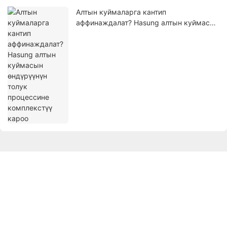
Алтын куймаларга кантип
аффинаждалат? Hasung алтын куймасын
өндүрүүнүн толук процессине
комплекстүү кароо
Get In Touch With Us
Аты