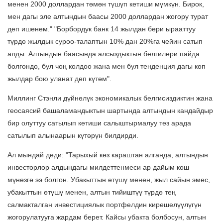
менен 2000 доллардан төмөн түшүп кетиши мүмкүн. Бирок,
мен дагы эле алтындын баасы 2000 доллардан жогору турат
деп ишенем." "Борбордук банк 14 жылдан бери ырааттуу
түрдө жылдык суроо-талаптын 10% дан 20%га чейин сатып
алды. Алтындын баасында алсыздыктын белгилери пайда
болгондо, бул чоң колдоо жана мен бул тенденция дагы көп
жылдар бою уланат деп күтөм".
Миллинг Стэнли дүйнөлүк экономикалык белгисиздиктин жана
геосаясий башаламандыктын шартында алтындын кандайдыр
бир олуттуу сатылып кетиши салыштырмалуу тез арада
сатылып алынаарын күтөрүн билдирди.
Ал мындай деди: "Тарыхый көз караштан алганда, алтындын
инвесторлор алдындагы милдеттенмеси ар дайым кош
мүнөзгө ээ болгон. Убакыттын өтүшү менен, жыл сайын эмес,
убакыттын өтүшү менен, алтын тийиштүү түрдө тең
салмакталган инвестициялык портфелдин кирешелүүлүгүн
жогорулатууга жардам берет. Кайсы убакта болбосун, алтын