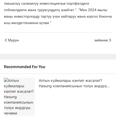
тиешелүү салмактуу инвестициялык портфелдеги
тобокелдикти жана туруксуздукту азайтат ". "Мен 2024-жылы
жаңы инвесторлорду тартуу үчүн кайтаруу жана коргоо боюнча
кош милдеттенмени күтөм."
Мурун
кийинки
Recommended For You
Алтын куймалары кантип жасалат?
Hasung компаниясынын толук өндүрүш
чечими