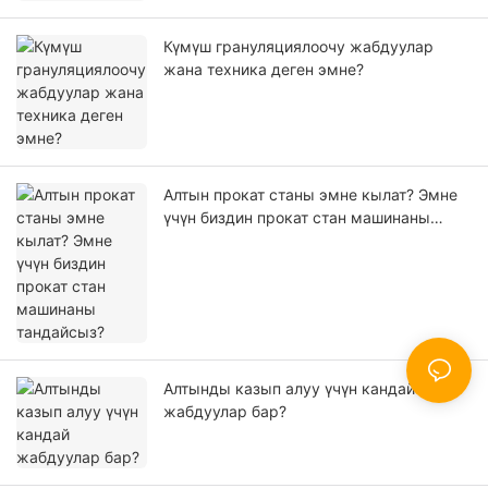
Күмүш грануляциялоочу жабдуулар
жана техника деген эмне?
Алтын прокат станы эмне кылат? Эмне
үчүн биздин прокат стан машинаны
тандайсыз?
Алтынды казып алуу үчүн кандай
жабдуулар бар?