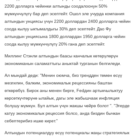
2200 долларга чейинки алтынды соодалоонун 50%
мүмкүнчүлүгү бар деп эсептейт. Ошол эле учурда компания
алтындын унциясы үчүн 2200 доллардан 2400 долларга чейин
соода кылуу ыктымалдыгы 30% деп эсептейт. Дао Фу
алтындын унциясына 1800 доллардан 1950 долларга чейин
соода кылуу мүмкүнчүлүгү 20% гана деп эсептейт.
Миллинг Стэнли алтындын баасы канчалык көтөрүлөрүн
экономиканын саламаттыгы аныктай турганын белгиледи.
Ал мындай деди: "Менин оюмча, биз трендден төмөн өсүү
мезгилин, балким, экономикалык рецессияны баштан
өткөрөбүз. Бирок аны менен бирге, Fedдин артыкчылыктуу
көрсөткүчтөрүнө ылайык, дагы эле жабышчаак инфляция
болушу мүмкүн. Бул алтын үчүн жакшы чөйрө болот ". "Эгерде
катуу экономикалык рецессия болсо, анда биздин бычкан
себептерибиз ишке кирет."
Алтындын потенциалдуу өсүү потенциалы жаңы стратегиялык