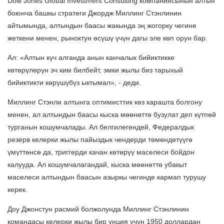
Dow Jones Global Investment Consulting компаниясынын алтын
боюнча башкы стратеги Джордж Миллинг Стэнлинин
айтымында, алтындын баасы жакында эң жогорку чегине
жеткени менен, рыноктун өсүшү үчүн дагы эле көп орун бар.
Ал: «Алтын күч алганда анын канчалык бийиктикке
көтөрүлөрүн эч ким билбейт, эмки жылы биз тарыхый
бийиктикти көрүшүбүз ыктымал», - деди.
Миллинг Стэнли алтынга оптимисттик көз карашта болгону
менен, ал алтындын баасы кыска мөөнөттө бузулат деп күтпөй
турганын кошумчалады. Ал белгилегендей, Федералдык
резерв келерки жылы пайыздык чендерди төмөндөтүүгө
үмүттөнсө да, триггерди качан көтөрүү маселеси бойдон
калууда. Ал кошумчалагандай, кыска мөөнөттө убакыт
маселеси алтындын баасын азыркы чегинде кармап турушу
керек.
Доу Джонстун расмий болжолунда Миллинг Стэнлинин
командасы келерки жылы бир унция үчүн 1950 доллардан