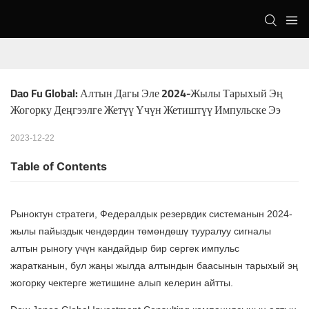
Dao Fu Global: Алтын Дагы Эле 2024-Жылы Тарыхый Эң 
Жогорку Деңгээлге Жетүү Үчүн Жетиштүү Импульске Ээ
2023-12-22
Table of Contents
Рыноктун стратеги, Федералдык резервдик системанын 2024-
жылы пайыздык чендердин төмөндөшү тууралуу сигналы
алтын рыногу үчүн кандайдыр бир сергек импульс
жаратканын, бул жаңы жылда алтындын баасынын тарыхый эң
жогорку чектерге жетишине алып келерин айтты.