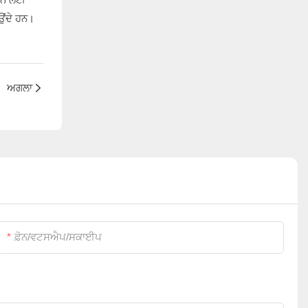
ਉਂਦੇ ਹਨ।
ਅਗਲਾ
ਫ਼ੋਨ/ਵਟਸਐਪ/ਸਕਾਈਪ