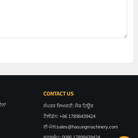
CONTACT US
ਨਾਂ
ਸੰਪਰਕ ਵਿਅਕਤੀ: ਜੈਕ ਹਿਊੰਗ
ਟੈਲੀਫ਼ੋਨ: +86 17898439424
ਈ-ਮੇਲ:
sales@hasungmachinery.com
ਵਟਸਐਪ: 0086 17898439424